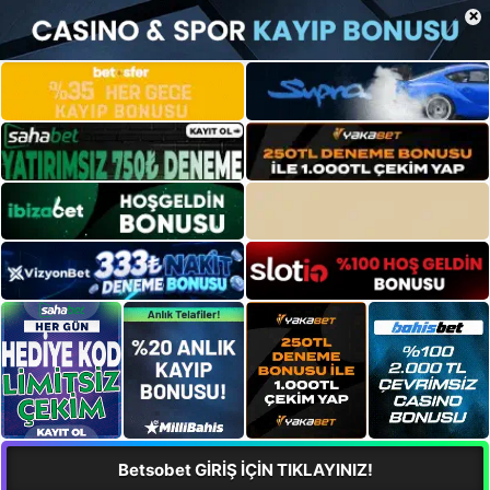
×
Betsobet GİRİŞ İÇİN TIKLAYINIZ!