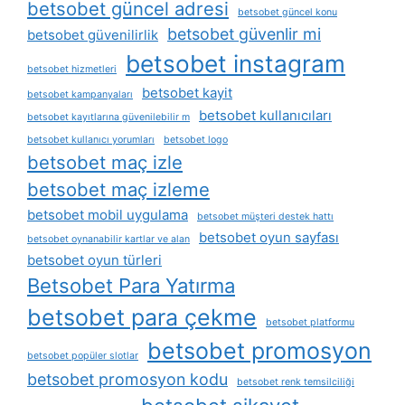
betsobet güncel adresi
betsobet güncel konu
betsobet güvenlir mi
betsobet güvenilirlik
betsobet instagram
betsobet hizmetleri
betsobet kayit
betsobet kampanyaları
betsobet kullanıcıları
betsobet kayıtlarına güvenilebilir m
betsobet kullanıcı yorumları
betsobet logo
betsobet maç izle
betsobet maç izleme
betsobet mobil uygulama
betsobet müşteri destek hattı
betsobet oyun sayfası
betsobet oynanabilir kartlar ve alan
betsobet oyun türleri
Betsobet Para Yatırma
betsobet para çekme
betsobet platformu
betsobet promosyon
betsobet popüler slotlar
betsobet promosyon kodu
betsobet renk temsilciliği