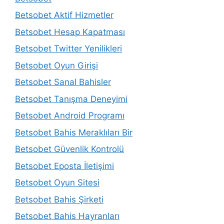
Betsobet Aktif Hizmetler
Betsobet Hesap Kapatması
Betsobet Twitter Yenilikleri
Betsobet Oyun Girişi
Betsobet Sanal Bahisler
Betsobet Tanışma Deneyimi
Betsobet Android Programı
Betsobet Bahis Meraklıları Bir
Betsobet Güvenlik Kontrolü
Betsobet Eposta İletişimi
Betsobet Oyun Sitesi
Betsobet Bahis Şirketi
Betsobet Bahis Hayranları