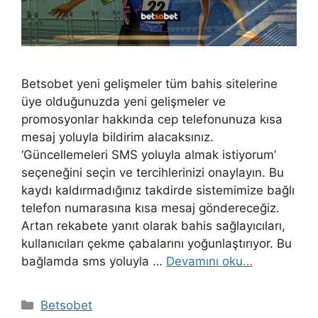
Betsobet yeni gelişmeler tüm bahis sitelerine
üye olduğunuzda yeni gelişmeler ve
promosyonlar hakkında cep telefonunuza kısa
mesaj yoluyla bildirim alacaksınız.
‘Güncellemeleri SMS yoluyla almak istiyorum’
seçeneğini seçin ve tercihlerinizi onaylayın. Bu
kaydı kaldırmadığınız takdirde sistemimize bağlı
telefon numarasına kısa mesaj göndereceğiz.
Artan rekabete yanıt olarak bahis sağlayıcıları,
kullanıcıları çekme çabalarını yoğunlaştırıyor. Bu
bağlamda sms yoluyla …
Devamını oku…
Kategoriler
Betsobet