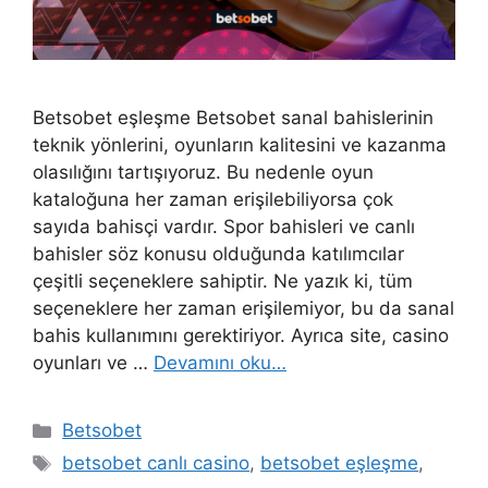
Betsobet eşleşme Betsobet sanal bahislerinin
teknik yönlerini, oyunların kalitesini ve kazanma
olasılığını tartışıyoruz. Bu nedenle oyun
kataloğuna her zaman erişilebiliyorsa çok
sayıda bahisçi vardır. Spor bahisleri ve canlı
bahisler söz konusu olduğunda katılımcılar
çeşitli seçeneklere sahiptir. Ne yazık ki, tüm
seçeneklere her zaman erişilemiyor, bu da sanal
bahis kullanımını gerektiriyor. Ayrıca site, casino
oyunları ve …
Devamını oku…
Kategoriler
Betsobet
Etiketler
betsobet canlı casino
,
betsobet eşleşme
,