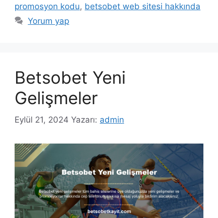
promosyon kodu
,
betsobet web sitesi hakkında
Yorum yap
Betsobet Yeni
Gelişmeler
Eylül 21, 2024
Yazarı:
admin