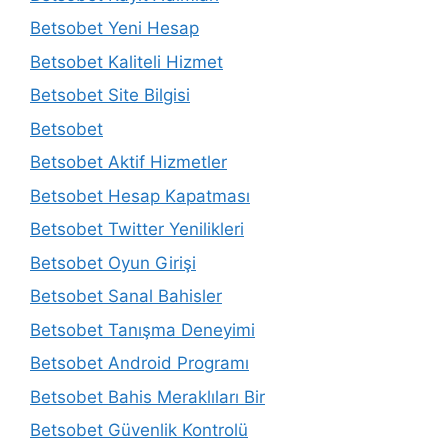
Betsobet Yeni Hesap
Betsobet Kaliteli Hizmet
Betsobet Site Bilgisi
Betsobet
Betsobet Aktif Hizmetler
Betsobet Hesap Kapatması
Betsobet Twitter Yenilikleri
Betsobet Oyun Girişi
Betsobet Sanal Bahisler
Betsobet Tanışma Deneyimi
Betsobet Android Programı
Betsobet Bahis Meraklıları Bir
Betsobet Güvenlik Kontrolü