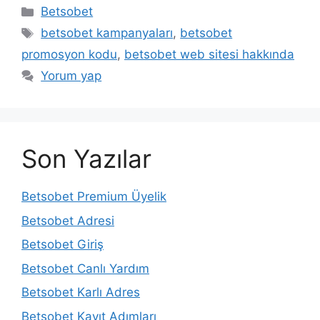
Kategoriler
Betsobet
Etiketler
betsobet kampanyaları
,
betsobet
promosyon kodu
,
betsobet web sitesi hakkında
Yorum yap
Son Yazılar
Betsobet Premium Üyelik
Betsobet Adresi
Betsobet Giriş
Betsobet Canlı Yardım
Betsobet Karlı Adres
Betsobet Kayıt Adımları