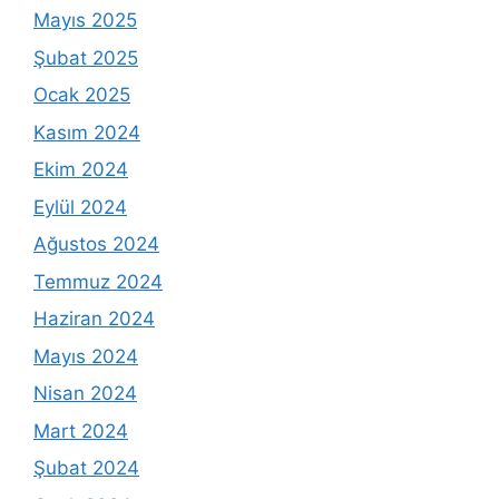
Mayıs 2025
Şubat 2025
Ocak 2025
Kasım 2024
Ekim 2024
Eylül 2024
Ağustos 2024
Temmuz 2024
Haziran 2024
Mayıs 2024
Nisan 2024
Mart 2024
Şubat 2024