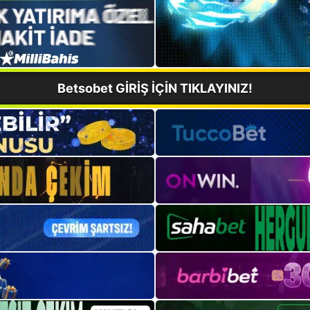
Betsobet GİRİŞ İÇİN TIKLAYINIZ!