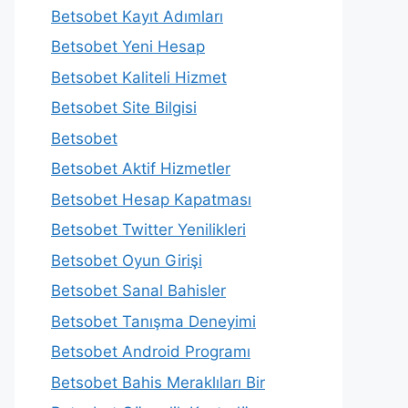
Betsobet Kayıt Adımları
Betsobet Yeni Hesap
Betsobet Kaliteli Hizmet
Betsobet Site Bilgisi
Betsobet
Betsobet Aktif Hizmetler
Betsobet Hesap Kapatması
Betsobet Twitter Yenilikleri
Betsobet Oyun Girişi
Betsobet Sanal Bahisler
Betsobet Tanışma Deneyimi
Betsobet Android Programı
Betsobet Bahis Meraklıları Bir