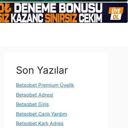
Son Yazılar
Betsobet Premium Üyelik
Betsobet Adresi
Betsobet Giriş
Betsobet Canlı Yardım
Betsobet Karlı Adres