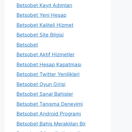
Betsobet Kayıt Adımları
Betsobet Yeni Hesap
Betsobet Kaliteli Hizmet
Betsobet Site Bilgisi
Betsobet
Betsobet Aktif Hizmetler
Betsobet Hesap Kapatması
Betsobet Twitter Yenilikleri
Betsobet Oyun Girişi
Betsobet Sanal Bahisler
Betsobet Tanışma Deneyimi
Betsobet Android Programı
Betsobet Bahis Meraklıları Bir