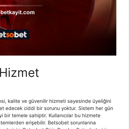
 Hizmet
i, kalite ve güvenilir hizmeti sayesinde üyeliğini
ayet edecek ciddi bir sorunu yoktur. Sistem her gün
iyi bir temele sahiptir. Kullanıcılar bu hizmete
stemlerden erişebilir. Betsobet sorunlarına