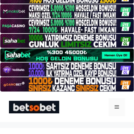
İçeriğe
atla
Menü