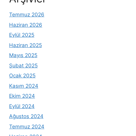
Temmuz 2026
Haziran 2026
Eylül 2025
Haziran 2025
Mayıs 2025
Şubat 2025
Ocak 2025
Kasım 2024
Ekim 2024
Eylül 2024
Ağustos 2024
Temmuz 2024