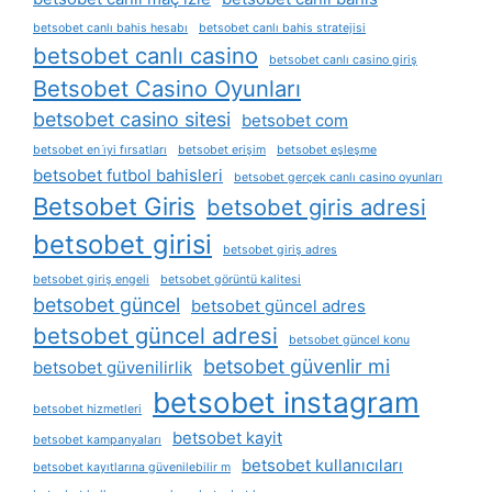
betsobet canlı bahis hesabı
betsobet canlı bahis stratejisi
betsobet canlı casino
betsobet canlı casino giriş
Betsobet Casino Oyunları
betsobet casino sitesi
betsobet com
betsobet en i̇yi fırsatları
betsobet erişim
betsobet eşleşme
betsobet futbol bahisleri
betsobet gerçek canlı casino oyunları
Betsobet Giris
betsobet giris adresi
betsobet girisi
betsobet giriş adres
betsobet giriş engeli
betsobet görüntü kalitesi
betsobet güncel
betsobet güncel adres
betsobet güncel adresi
betsobet güncel konu
betsobet güvenlir mi
betsobet güvenilirlik
betsobet instagram
betsobet hizmetleri
betsobet kayit
betsobet kampanyaları
betsobet kullanıcıları
betsobet kayıtlarına güvenilebilir m