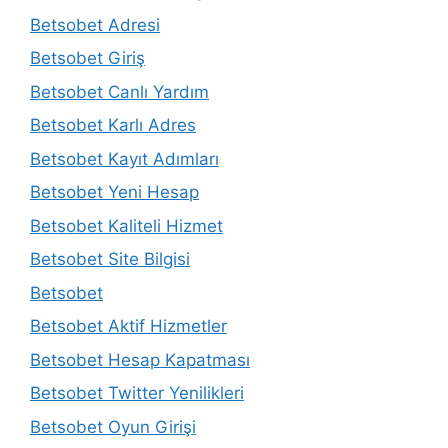
Betsobet Adresi
Betsobet Giriş
Betsobet Canlı Yardım
Betsobet Karlı Adres
Betsobet Kayıt Adımları
Betsobet Yeni Hesap
Betsobet Kaliteli Hizmet
Betsobet Site Bilgisi
Betsobet
Betsobet Aktif Hizmetler
Betsobet Hesap Kapatması
Betsobet Twitter Yenilikleri
Betsobet Oyun Girişi