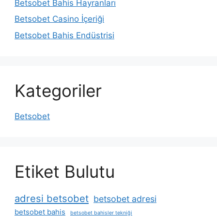
Betsobet Bahis Hayranları
Betsobet Casino İçeriği
Betsobet Bahis Endüstrisi
Kategoriler
Betsobet
Etiket Bulutu
adresi betsobet
betsobet adresi
betsobet bahis
betsobet bahisler tekniği