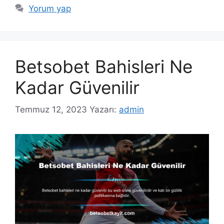
Yorum yap
Betsobet Bahisleri Ne
Kadar Güvenilir
Temmuz 12, 2023
Yazarı:
admin