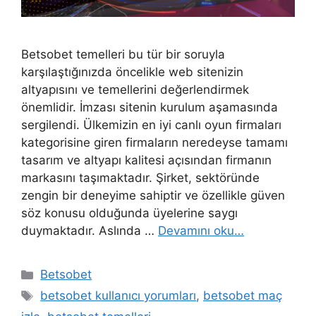
Betsobet temelleri bu tür bir soruyla
karşılaştığınızda öncelikle web sitenizin
altyapısını ve temellerini değerlendirmek
önemlidir. İmzası sitenin kurulum aşamasında
sergilendi. Ülkemizin en iyi canlı oyun firmaları
kategorisine giren firmaların neredeyse tamamı
tasarım ve altyapı kalitesi açısından firmanın
markasını taşımaktadır. Şirket, sektöründe
zengin bir deneyime sahiptir ve özellikle güven
söz konusu olduğunda üyelerine saygı
duymaktadır. Aslında …
Devamını oku…
Kategoriler
Betsobet
Etiketler
betsobet kullanıcı yorumları
,
betsobet maç