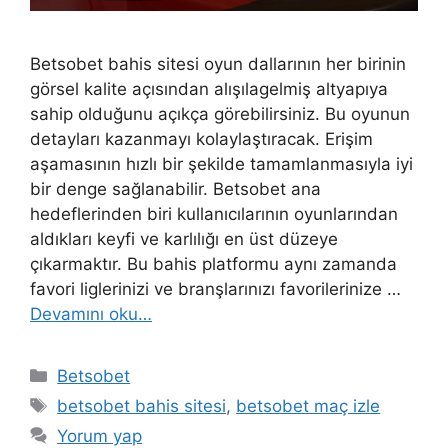
Betsobet bahis sitesi oyun dallarının her birinin
görsel kalite açısından alışılagelmiş altyapıya
sahip olduğunu açıkça görebilirsiniz. Bu oyunun
detayları kazanmayı kolaylaştıracak. Erişim
aşamasının hızlı bir şekilde tamamlanmasıyla iyi
bir denge sağlanabilir. Betsobet ana
hedeflerinden biri kullanıcılarının oyunlarından
aldıkları keyfi ve karlılığı en üst düzeye
çıkarmaktır. Bu bahis platformu aynı zamanda
favori liglerinizi ve branşlarınızı favorilerinize …
Devamını oku…
Kategoriler
Betsobet
Etiketler
betsobet bahis sitesi
,
betsobet maç izle
Yorum yap