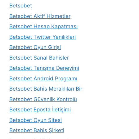
Betsobet
Betsobet Aktif Hizmetler
Betsobet Hesap Kapatması
Betsobet Twitter Yenilikleri
Betsobet Oyun Girişi
Betsobet Sanal Bahisler
Betsobet Tanışma Deneyimi
Betsobet Android Programı
Betsobet Bahis Meraklıları Bir
Betsobet Güvenlik Kontrolü
Betsobet Eposta İletişimi
Betsobet Oyun Sitesi
Betsobet Bahis Şirketi