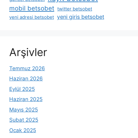
mobil betsobet
twitter betsobet
yeni giris betsobet
yeni adresi betsobet
Arşivler
Temmuz 2026
Haziran 2026
Eylül 2025
Haziran 2025
Mayıs 2025
Şubat 2025
Ocak 2025