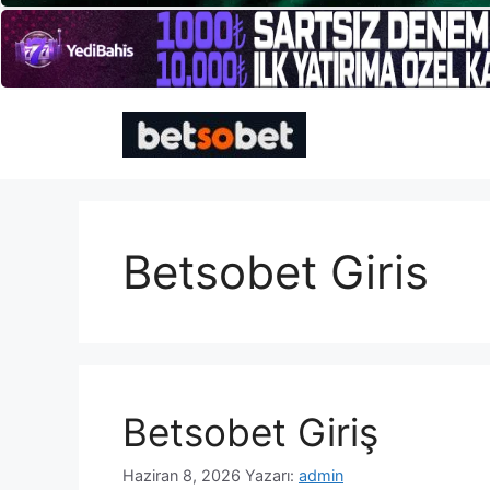
İçeriğe
atla
Betsobet Giris
Betsobet Giriş
Haziran 8, 2026
Yazarı:
admin