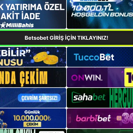
Betsobet GİRİŞ İÇİN TIKLAYINIZ!