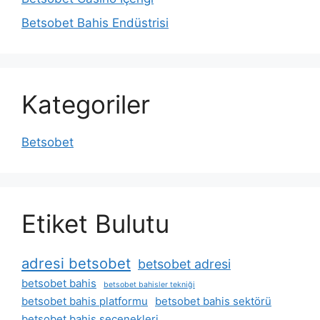
Betsobet Bahis Endüstrisi
Kategoriler
Betsobet
Etiket Bulutu
adresi betsobet
betsobet adresi
betsobet bahis
betsobet bahisler tekniği
betsobet bahis platformu
betsobet bahis sektörü
betsobet bahis seçenekleri