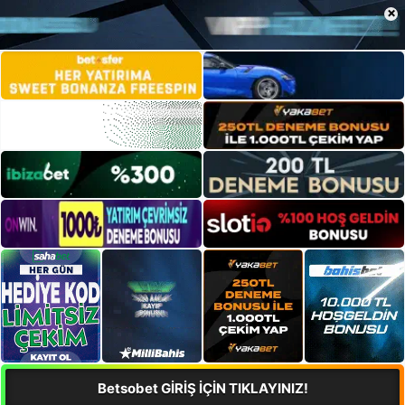
×
Betsobet GİRİŞ İÇİN TIKLAYINIZ!