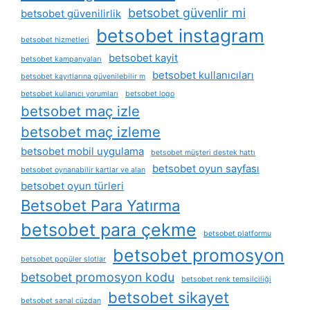
betsobet güvenlir mi
betsobet güvenilirlik
betsobet instagram
betsobet hizmetleri
betsobet kayit
betsobet kampanyaları
betsobet kullanıcıları
betsobet kayıtlarına güvenilebilir m
betsobet kullanıcı yorumları
betsobet logo
betsobet maç izle
betsobet maç izleme
betsobet mobil uygulama
betsobet müşteri destek hattı
betsobet oyun sayfası
betsobet oynanabilir kartlar ve alan
betsobet oyun türleri
Betsobet Para Yatırma
betsobet para çekme
betsobet platformu
betsobet promosyon
betsobet popüler slotlar
betsobet promosyon kodu
betsobet renk temsilciliği
betsobet sikayet
betsobet sanal cüzdan