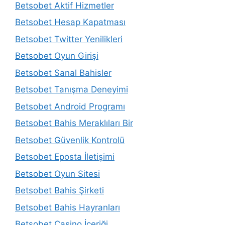
Betsobet Aktif Hizmetler
Betsobet Hesap Kapatması
Betsobet Twitter Yenilikleri
Betsobet Oyun Girişi
Betsobet Sanal Bahisler
Betsobet Tanışma Deneyimi
Betsobet Android Programı
Betsobet Bahis Meraklıları Bir
Betsobet Güvenlik Kontrolü
Betsobet Eposta İletişimi
Betsobet Oyun Sitesi
Betsobet Bahis Şirketi
Betsobet Bahis Hayranları
Betsobet Casino İçeriği