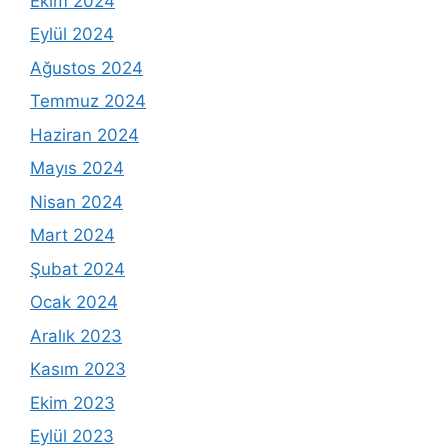
Ekim 2024
Eylül 2024
Ağustos 2024
Temmuz 2024
Haziran 2024
Mayıs 2024
Nisan 2024
Mart 2024
Şubat 2024
Ocak 2024
Aralık 2023
Kasım 2023
Ekim 2023
Eylül 2023