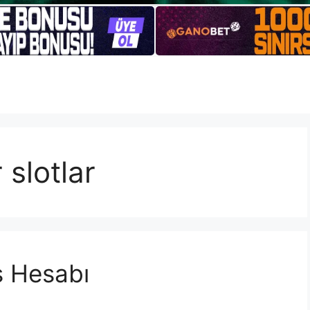
slotlar
s Hesabı