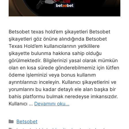
Betsobet texas hold’em şikayetleri Betsobet
şikayetleri göz önüne alındığında Betsobet
Texas Hold’em kullanıcılarının yetkililere
şikayette bulunma hakkına sahip olduğu
görülmektedir. Bilgilerinizi yasal olarak mümkün
olan en kısa sürede gönderebilmemiz için lütfen
ödeme işleminizi veya bonus kullanım
ayrıntılarınızı inceleyin. Kullanıcı şikayetlerini ve
yorumlarını bu kadar detaylı ele alan başka bir
bahis platformu bulmak neredeyse imkansızdır.
Kullanıcı …
Devamını oku…
Kategoriler
Betsobet
Etiketler