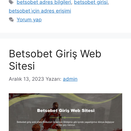
Etiketler
betsobet adres bilgileri
,
betsobet girisi
,
betsobet i̇çin adres erişimi
Yorum yap
Betsobet Giriş Web
Sitesi
Aralık 13, 2023
Yazarı:
admin