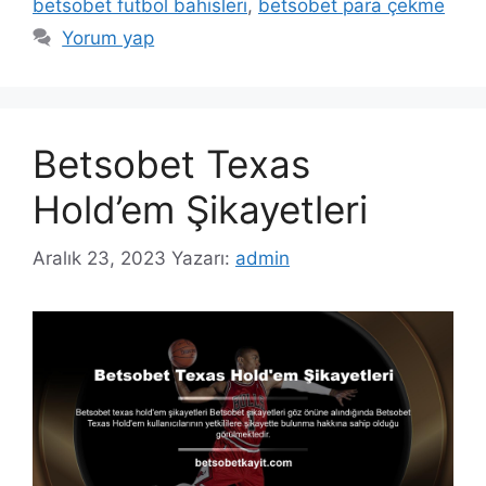
betsobet futbol bahisleri
,
betsobet para çekme
Yorum yap
Betsobet Texas
Hold’em Şikayetleri
Aralık 23, 2023
Yazarı:
admin