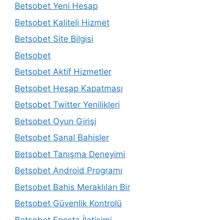
Betsobet Yeni Hesap
Betsobet Kaliteli Hizmet
Betsobet Site Bilgisi
Betsobet
Betsobet Aktif Hizmetler
Betsobet Hesap Kapatması
Betsobet Twitter Yenilikleri
Betsobet Oyun Girişi
Betsobet Sanal Bahisler
Betsobet Tanışma Deneyimi
Betsobet Android Programı
Betsobet Bahis Meraklıları Bir
Betsobet Güvenlik Kontrolü
Betsobet Eposta İletişimi