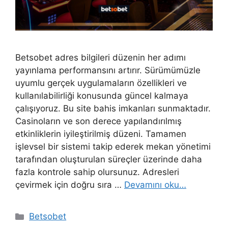
Betsobet adres bilgileri düzenin her adımı
yayınlama performansını artırır. Sürümümüzle
uyumlu gerçek uygulamaların özellikleri ve
kullanılabilirliği konusunda güncel kalmaya
çalışıyoruz. Bu site bahis imkanları sunmaktadır.
Casinoların ve son derece yapılandırılmış
etkinliklerin iyileştirilmiş düzeni. Tamamen
işlevsel bir sistemi takip ederek mekan yönetimi
tarafından oluşturulan süreçler üzerinde daha
fazla kontrole sahip olursunuz. Adresleri
çevirmek için doğru sıra …
Devamını oku…
Kategoriler
Betsobet