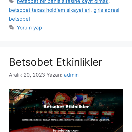
betsobet bir bahis sitesine kayıt olmak
,
betsobet texas hold'em şikayetleri
,
giris adresi
betsobet
Yorum yap
Betsobet Etkinlikler
Aralık 20, 2023
Yazarı:
admin