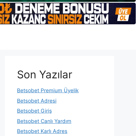
Son Yazılar
Betsobet Premium Üyelik
Betsobet Adresi
Betsobet Giriş
Betsobet Canlı Yardım
Betsobet Karlı Adres