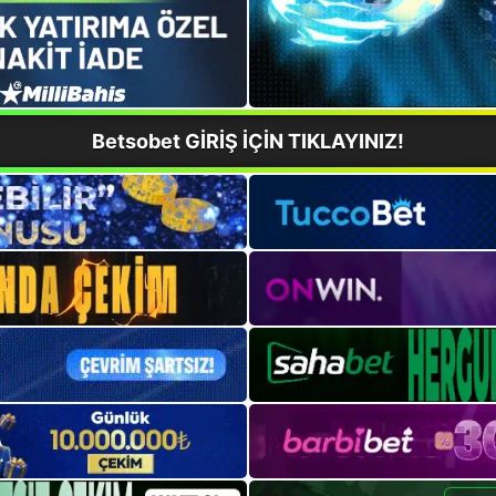
Betsobet GİRİŞ İÇİN TIKLAYINIZ!