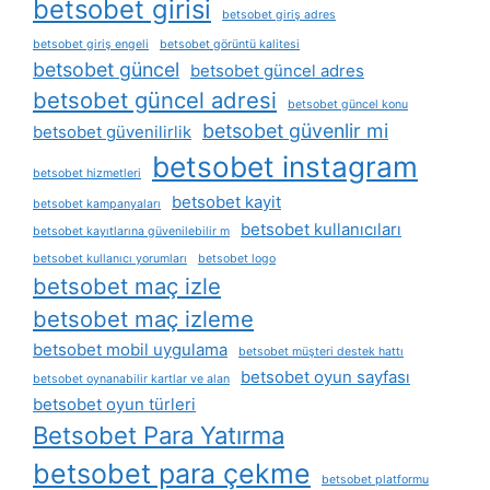
betsobet girisi
betsobet giriş adres
betsobet giriş engeli
betsobet görüntü kalitesi
betsobet güncel
betsobet güncel adres
betsobet güncel adresi
betsobet güncel konu
betsobet güvenlir mi
betsobet güvenilirlik
betsobet instagram
betsobet hizmetleri
betsobet kayit
betsobet kampanyaları
betsobet kullanıcıları
betsobet kayıtlarına güvenilebilir m
betsobet kullanıcı yorumları
betsobet logo
betsobet maç izle
betsobet maç izleme
betsobet mobil uygulama
betsobet müşteri destek hattı
betsobet oyun sayfası
betsobet oynanabilir kartlar ve alan
betsobet oyun türleri
Betsobet Para Yatırma
betsobet para çekme
betsobet platformu