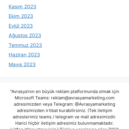
Kasım 2023
Ekim 2023
Eylül 2023
Ağustos 2023
Temmuz 2023
Haziran 2023
Mayıs 2023
"Avrasya'nın en büyük reklam platformunda olmak için
Microsoft Teams:
reklam@avrasyamarketing.com
adresimizden veya Telegram: @Avrasyamarketing
adresimizden irtibat kurabilirsiniz. (Tek iletişim
adreslerimiz teams / telegram ve mail adresimizdir.
Harici hiçbir iletişim adresimiz bulunmamaktadır.