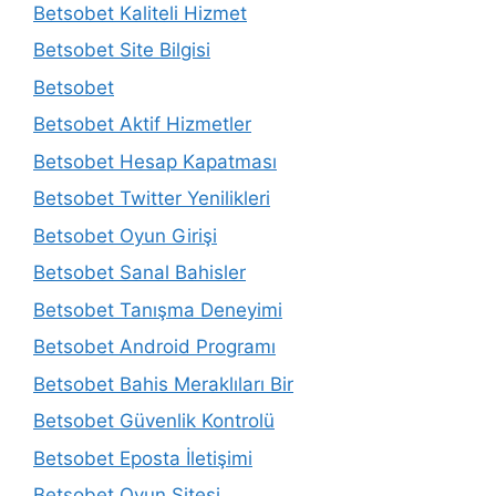
Betsobet Kaliteli Hizmet
Betsobet Site Bilgisi
Betsobet
Betsobet Aktif Hizmetler
Betsobet Hesap Kapatması
Betsobet Twitter Yenilikleri
Betsobet Oyun Girişi
Betsobet Sanal Bahisler
Betsobet Tanışma Deneyimi
Betsobet Android Programı
Betsobet Bahis Meraklıları Bir
Betsobet Güvenlik Kontrolü
Betsobet Eposta İletişimi
Betsobet Oyun Sitesi