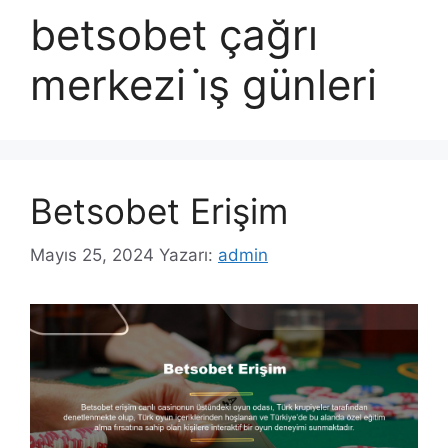
betsobet çağrı
merkezi i̇ş günleri
Betsobet Erişim
Mayıs 25, 2024
Yazarı:
admin