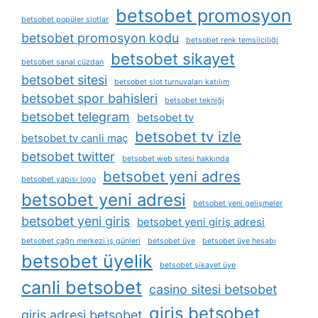
betsobet promosyon
betsobet popüler slotlar
betsobet promosyon kodu
betsobet renk temsilciliği
betsobet sikayet
betsobet sanal cüzdan
betsobet sitesi
betsobet slot turnuvaları katılım
betsobet spor bahisleri
betsobet tekniği
betsobet telegram
betsobet tv
betsobet tv izle
betsobet tv canli maç
betsobet twitter
betsobet web sitesi hakkında
betsobet yeni adres
betsobet yapısı logo
betsobet yeni adresi
betsobet yeni gelişmeler
betsobet yeni giris
betsobet yeni giriş adresi
betsobet çağrı merkezi i̇ş günleri
betsobet üye
betsobet üye hesabı
betsobet üyelik
betsobet şikayet üye
canli betsobet
casino sitesi betsobet
giris betsobet
giris adresi betsobet