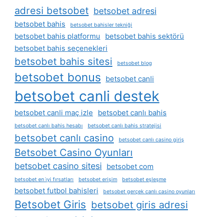
adresi betsobet
betsobet adresi
betsobet bahis
betsobet bahisler tekniği
betsobet bahis platformu
betsobet bahis sektörü
betsobet bahis seçenekleri
betsobet bahis sitesi
betsobet blog
betsobet bonus
betsobet canli
betsobet canli destek
betsobet canli maç izle
betsobet canlı bahis
betsobet canlı bahis hesabı
betsobet canlı bahis stratejisi
betsobet canlı casino
betsobet canlı casino giriş
Betsobet Casino Oyunları
betsobet casino sitesi
betsobet com
betsobet en i̇yi fırsatları
betsobet erişim
betsobet eşleşme
betsobet futbol bahisleri
betsobet gerçek canlı casino oyunları
Betsobet Giris
betsobet giris adresi