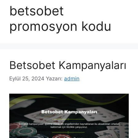
betsobet
promosyon kodu
Betsobet Kampanyaları
Eylül 25, 2024
Yazarı:
admin