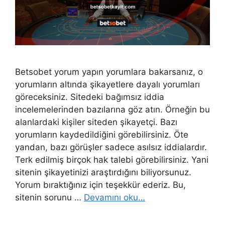
Betsobet yorum yapın yorumlara bakarsanız, o
yorumların altında şikayetlere dayalı yorumları
göreceksiniz. Sitedeki bağımsız iddia
incelemelerinden bazılarına göz atın. Örneğin bu
alanlardaki kişiler siteden şikayetçi. Bazı
yorumların kaydedildiğini görebilirsiniz. Öte
yandan, bazı görüşler sadece asılsız iddialardır.
Terk edilmiş birçok hak talebi görebilirsiniz. Yani
sitenin şikayetinizi araştırdığını biliyorsunuz.
Yorum bıraktığınız için teşekkür ederiz. Bu,
sitenin sorunu …
Devamını oku…