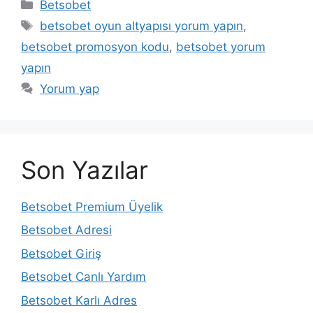
Kategoriler
Betsobet
Etiketler
betsobet oyun altyapısı yorum yapın
,
betsobet promosyon kodu
,
betsobet yorum
yapın
Yorum yap
Son Yazılar
Betsobet Premium Üyelik
Betsobet Adresi
Betsobet Giriş
Betsobet Canlı Yardım
Betsobet Karlı Adres