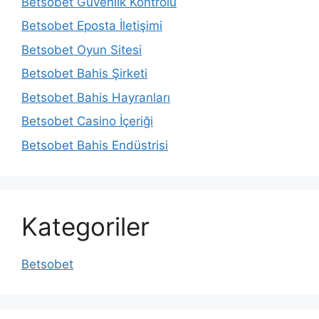
Betsobet Güvenlik Kontrolü
Betsobet Eposta İletişimi
Betsobet Oyun Sitesi
Betsobet Bahis Şirketi
Betsobet Bahis Hayranları
Betsobet Casino İçeriği
Betsobet Bahis Endüstrisi
Kategoriler
Betsobet