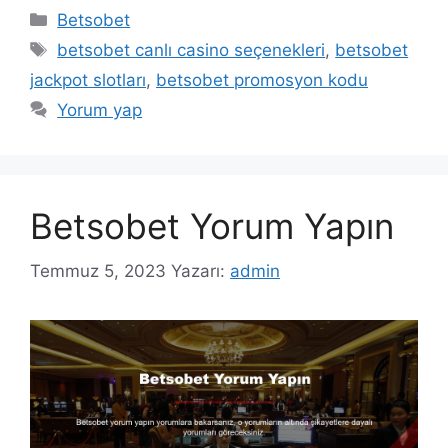
Kategoriler
Betsobet
Etiketler
betsobet canlı casino seçenekleri
,
betsobet
jackpot slotları
,
betsobet promosyon kodu
Yorum yap
Betsobet Yorum Yapın
Temmuz 5, 2023
Yazarı:
admin