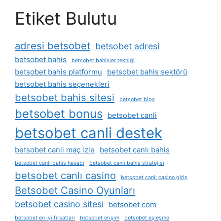
Etiket Bulutu
adresi betsobet
betsobet adresi
betsobet bahis
betsobet bahisler tekniği
betsobet bahis platformu
betsobet bahis sektörü
betsobet bahis seçenekleri
betsobet bahis sitesi
betsobet blog
betsobet bonus
betsobet canli
betsobet canli destek
betsobet canli maç izle
betsobet canlı bahis
betsobet canlı bahis hesabı
betsobet canlı bahis stratejisi
betsobet canlı casino
betsobet canlı casino giriş
Betsobet Casino Oyunları
betsobet casino sitesi
betsobet com
betsobet en i̇yi fırsatları
betsobet erişim
betsobet eşleşme