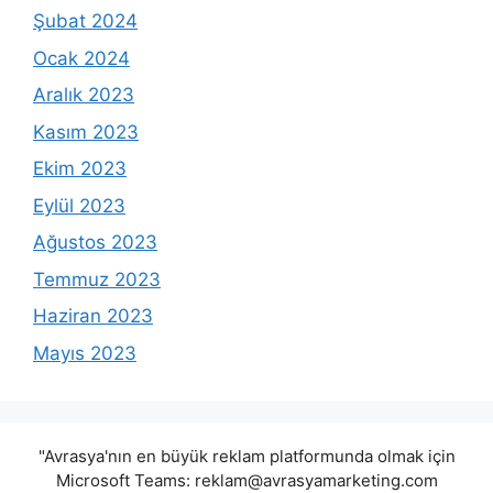
Şubat 2024
Ocak 2024
Aralık 2023
Kasım 2023
Ekim 2023
Eylül 2023
Ağustos 2023
Temmuz 2023
Haziran 2023
Mayıs 2023
"Avrasya'nın en büyük reklam platformunda olmak için
Microsoft Teams:
reklam@avrasyamarketing.com