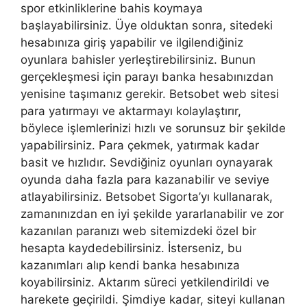
spor etkinliklerine bahis koymaya
başlayabilirsiniz. Üye olduktan sonra, sitedeki
hesabınıza giriş yapabilir ve ilgilendiğiniz
oyunlara bahisler yerleştirebilirsiniz. Bunun
gerçekleşmesi için parayı banka hesabınızdan
yenisine taşımanız gerekir. Betsobet web sitesi
para yatırmayı ve aktarmayı kolaylaştırır,
böylece işlemlerinizi hızlı ve sorunsuz bir şekilde
yapabilirsiniz. Para çekmek, yatırmak kadar
basit ve hızlıdır. Sevdiğiniz oyunları oynayarak
oyunda daha fazla para kazanabilir ve seviye
atlayabilirsiniz. Betsobet Sigorta’yı kullanarak,
zamanınızdan en iyi şekilde yararlanabilir ve zor
kazanılan paranızı web sitemizdeki özel bir
hesapta kaydedebilirsiniz. İsterseniz, bu
kazanımları alıp kendi banka hesabınıza
koyabilirsiniz. Aktarım süreci yetkilendirildi ve
harekete geçirildi. Şimdiye kadar, siteyi kullanan