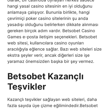
olarak, bir casinoda oynayan herkes sadece
hangi yasal casino sitesinin en iyi olduğunu
anlamaya çalışıyor. Bununla birlikte, hangi
çevrimiçi poker casino sitelerinin şu anda
yasadışı olduğunu belirlerken dikkate alınması
gereken birçok adım vardır. Betsobet Casino
Games e-posta iletişim seçenekleri. Betsobet
web sitesi, kullanıcılara casino oyunları
aracılığıyla eğlence sağlar. Bazı web siteleri size
ekstra şeyler verir, ancak diğerleri size işe
yaramaz önemsizden başka bir şey vermez.
Betsobet Kazançlı
Teşvikler
Kazançlı teşvikler sağlayan web siteleri, daha
fazla sayıda üye çizme eğilimindedir.Betsobet