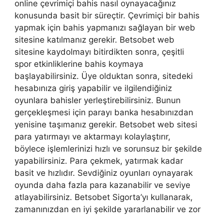
online çevrimiçi bahis nasıl oynayacağınız
konusunda basit bir süreçtir. Çevrimiçi bir bahis
yapmak için bahis yapmanızı sağlayan bir web
sitesine katılmanız gerekir. Betsobet web
sitesine kaydolmayı bitirdikten sonra, çeşitli
spor etkinliklerine bahis koymaya
başlayabilirsiniz. Üye olduktan sonra, sitedeki
hesabınıza giriş yapabilir ve ilgilendiğiniz
oyunlara bahisler yerleştirebilirsiniz. Bunun
gerçekleşmesi için parayı banka hesabınızdan
yenisine taşımanız gerekir. Betsobet web sitesi
para yatırmayı ve aktarmayı kolaylaştırır,
böylece işlemlerinizi hızlı ve sorunsuz bir şekilde
yapabilirsiniz. Para çekmek, yatırmak kadar
basit ve hızlıdır. Sevdiğiniz oyunları oynayarak
oyunda daha fazla para kazanabilir ve seviye
atlayabilirsiniz. Betsobet Sigorta’yı kullanarak,
zamanınızdan en iyi şekilde yararlanabilir ve zor