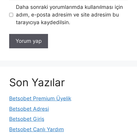
Daha sonraki yorumlarımda kullanılması için
adım, e-posta adresim ve site adresim bu
tarayıcıya kaydedilsin.
Son Yazılar
Betsobet Premium Üyelik
Betsobet Adresi
Betsobet Giriş
Betsobet Canlı Yardım