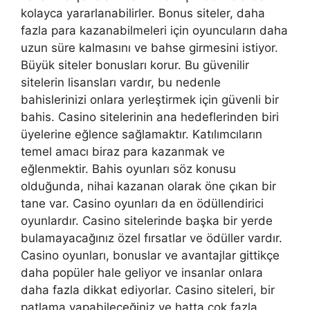
kolayca yararlanabilirler. Bonus siteler, daha
fazla para kazanabilmeleri için oyuncuların daha
uzun süre kalmasını ve bahse girmesini istiyor.
Büyük siteler bonusları korur. Bu güvenilir
sitelerin lisansları vardır, bu nedenle
bahislerinizi onlara yerleştirmek için güvenli bir
bahis. Casino sitelerinin ana hedeflerinden biri
üyelerine eğlence sağlamaktır. Katılımcıların
temel amacı biraz para kazanmak ve
eğlenmektir. Bahis oyunları söz konusu
olduğunda, nihai kazanan olarak öne çıkan bir
tane var. Casino oyunları da en ödüllendirici
oyunlardır. Casino sitelerinde başka bir yerde
bulamayacağınız özel fırsatlar ve ödüller vardır.
Casino oyunları, bonuslar ve avantajlar gittikçe
daha popüler hale geliyor ve insanlar onlara
daha fazla dikkat ediyorlar. Casino siteleri, bir
patlama yapabileceğiniz ve hatta çok fazla