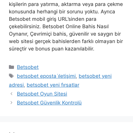
kişilerin para yatırma, aktarma veya para çekme
konusunda herhangi bir sorunu yoktu. Ayrıca
Betsobet mobil giriş URL’sinden para
çekebilirsiniz. Betsobet Online Bahis Nasıl
Oynanır, Çevrimiçi bahis, güvenilir ve saygın bir
web sitesi gerçek bahislerden farklı olmayan bir
süreçtir ve bonus puan kazanılabilir.
Kategoriler
Betsobet
Etiketler
betsobet eposta i̇letişimi
,
betsobet yeni
adresi
,
betsobet yeni fırsatlar
Betsobet Oyun Sitesi
Betsobet Güvenlik Kontrolü