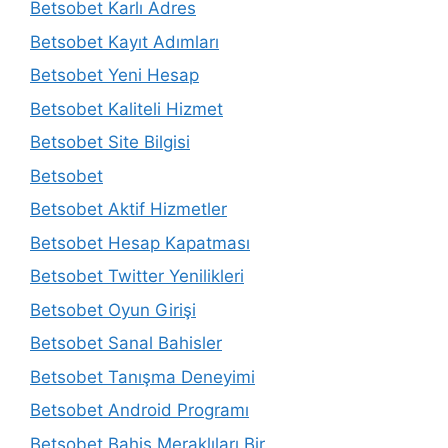
Betsobet Karlı Adres
Betsobet Kayıt Adımları
Betsobet Yeni Hesap
Betsobet Kaliteli Hizmet
Betsobet Site Bilgisi
Betsobet
Betsobet Aktif Hizmetler
Betsobet Hesap Kapatması
Betsobet Twitter Yenilikleri
Betsobet Oyun Girişi
Betsobet Sanal Bahisler
Betsobet Tanışma Deneyimi
Betsobet Android Programı
Betsobet Bahis Meraklıları Bir