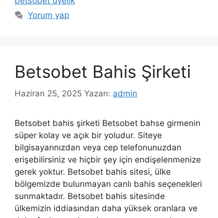
betsobet üyelik
Yorum yap
Betsobet Bahis Şirketi
Haziran 25, 2025
Yazarı:
admin
Betsobet bahis şirketi Betsobet bahse girmenin
süper kolay ve açık bir yoludur. Siteye
bilgisayarınızdan veya cep telefonunuzdan
erişebilirsiniz ve hiçbir şey için endişelenmenize
gerek yoktur. Betsobet bahis sitesi, ülke
bölgemizde bulunmayan canlı bahis seçenekleri
sunmaktadır. Betsobet bahis sitesinde
ülkemizin iddiasından daha yüksek oranlara ve