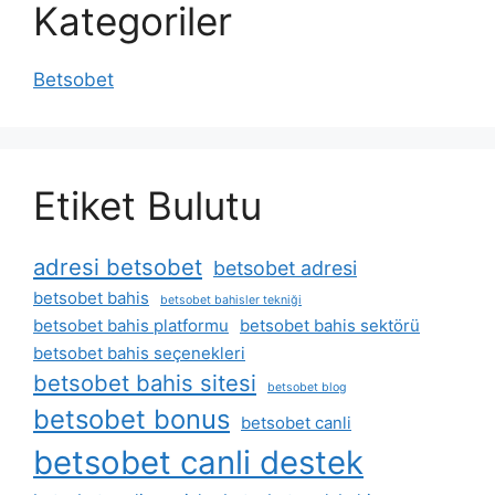
Kategoriler
Betsobet
Etiket Bulutu
adresi betsobet
betsobet adresi
betsobet bahis
betsobet bahisler tekniği
betsobet bahis platformu
betsobet bahis sektörü
betsobet bahis seçenekleri
betsobet bahis sitesi
betsobet blog
betsobet bonus
betsobet canli
betsobet canli destek