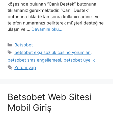
köşesinde bulunan “Canlı Destek” butonuna
tıklamanız gerekmektedir. “Canlı Destek”
butonuna tıkladıktan sonra kullanıcı adınızı ve
telefon numaranızı belirterek müşteri desteğine
ulaşın ve …
Devamını oku…
Kategoriler
Betsobet
Etiketler
betsobet ekşi sözlük casino yorumları
,
betsobet sms engellemesi
,
betsobet üyelik
Yorum yap
Betsobet Web Sitesi
Mobil Giriş