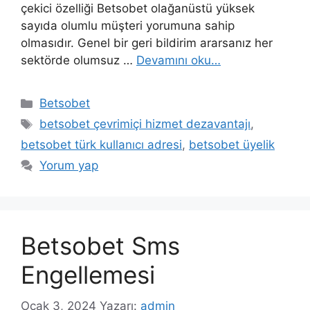
çekici özelliği Betsobet olağanüstü yüksek
sayıda olumlu müşteri yorumuna sahip
olmasıdır. Genel bir geri bildirim ararsanız her
sektörde olumsuz …
Devamını oku…
Kategoriler
Betsobet
Etiketler
betsobet çevrimiçi hizmet dezavantajı
,
betsobet türk kullanıcı adresi
,
betsobet üyelik
Yorum yap
Betsobet Sms
Engellemesi
Ocak 3, 2024
Yazarı:
admin