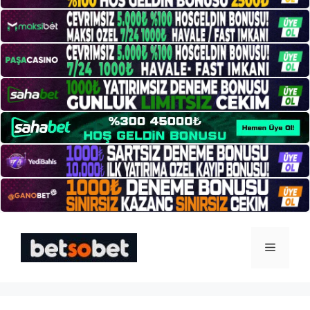
İçeriğe
atla
Menü