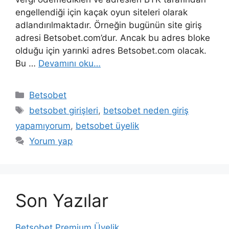
engellendiği için kaçak oyun siteleri olarak
adlandırılmaktadır. Örneğin bugünün site giriş
adresi Betsobet.com’dur. Ancak bu adres bloke
olduğu için yarınki adres Betsobet.com olacak.
Bu …
Devamını oku…
Kategoriler
Betsobet
Etiketler
betsobet girişleri
,
betsobet neden giriş
yapamıyorum
,
betsobet üyelik
Yorum yap
Son Yazılar
Betsobet Premium Üyelik