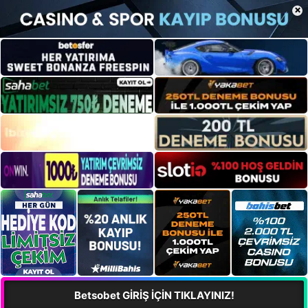
×
Betsobet GİRİŞ İÇİN TIKLAYINIZ!