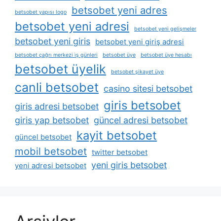
betsobet yeni adres
betsobet yapısı logo
betsobet yeni adresi
betsobet yeni gelişmeler
betsobet yeni giris
betsobet yeni giriş adresi
betsobet çağrı merkezi i̇ş günleri
betsobet üye
betsobet üye hesabı
betsobet üyelik
betsobet şikayet üye
canli betsobet
casino sitesi betsobet
giris betsobet
giris adresi betsobet
giris yap betsobet
güncel adresi betsobet
kayit betsobet
güncel betsobet
mobil betsobet
twitter betsobet
yeni giris betsobet
yeni adresi betsobet