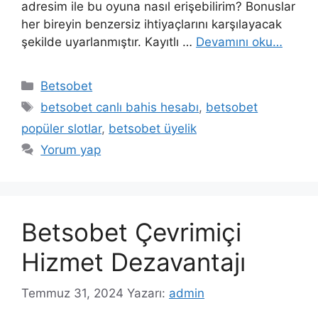
adresim ile bu oyuna nasıl erişebilirim? Bonuslar
her bireyin benzersiz ihtiyaçlarını karşılayacak
şekilde uyarlanmıştır. Kayıtlı …
Devamını oku…
Kategoriler
Betsobet
Etiketler
betsobet canlı bahis hesabı
,
betsobet
popüler slotlar
,
betsobet üyelik
Yorum yap
Betsobet Çevrimiçi
Hizmet Dezavantajı
Temmuz 31, 2024
Yazarı:
admin