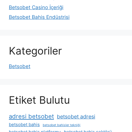
Betsobet Casino İçeriği
Betsobet Bahis Endüstrisi
Kategoriler
Betsobet
Etiket Bulutu
adresi betsobet
betsobet adresi
betsobet bahis
betsobet bahisler tekniği
betsobet bahis platformu
betsobet bahis sektörü