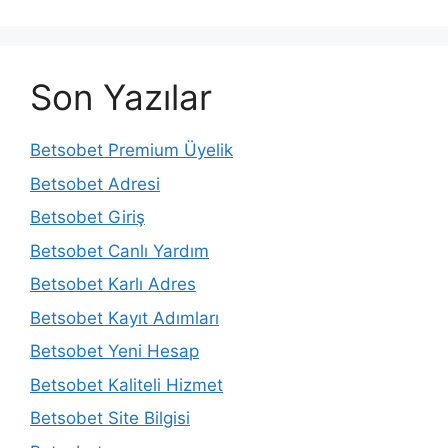
Son Yazılar
Betsobet Premium Üyelik
Betsobet Adresi
Betsobet Giriş
Betsobet Canlı Yardım
Betsobet Karlı Adres
Betsobet Kayıt Adımları
Betsobet Yeni Hesap
Betsobet Kaliteli Hizmet
Betsobet Site Bilgisi