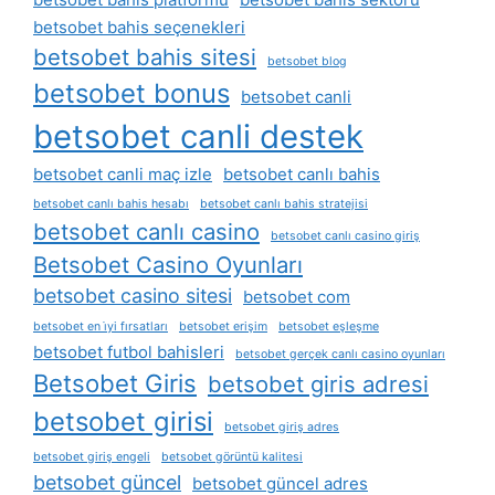
betsobet bahis seçenekleri
betsobet bahis sitesi
betsobet blog
betsobet bonus
betsobet canli
betsobet canli destek
betsobet canli maç izle
betsobet canlı bahis
betsobet canlı bahis hesabı
betsobet canlı bahis stratejisi
betsobet canlı casino
betsobet canlı casino giriş
Betsobet Casino Oyunları
betsobet casino sitesi
betsobet com
betsobet en i̇yi fırsatları
betsobet erişim
betsobet eşleşme
betsobet futbol bahisleri
betsobet gerçek canlı casino oyunları
Betsobet Giris
betsobet giris adresi
betsobet girisi
betsobet giriş adres
betsobet giriş engeli
betsobet görüntü kalitesi
betsobet güncel
betsobet güncel adres