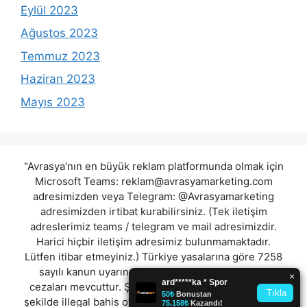
Eylül 2023
Ağustos 2023
Temmuz 2023
Haziran 2023
Mayıs 2023
"Avrasya'nın en büyük reklam platformunda olmak için
Microsoft Teams:
reklam@avrasyamarketing.com
adresimizden veya Telegram: @Avrasyamarketing
adresimizden irtibat kurabilirsiniz. (Tek iletişim
adreslerimiz teams / telegram ve mail adresimizdir.
Harici hiçbir iletişim adresimiz bulunmamaktadır.
Lütfen itibar etmeyiniz.) Türkiye yasalarına göre 7258
sayılı kanun uyarınca yasa dışı bahis oynamanın
cezaları mevcuttur. Şu an bulunduğunuz site hiç bir
şekilde illegal bahis oyunları oynatmıyor ve oynamaya