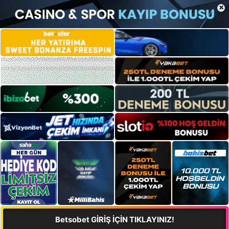
×
Betsobet GİRİŞ İÇİN TIKLAYINIZ!