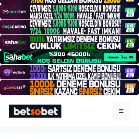
İçeriğe
atla
Menü