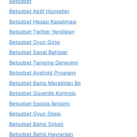
Betsobet
Betsobet Aktif Hizmetler
Betsobet Hesap Kapatması
Betsobet Twitter Yenilikleri
Betsobet Oyun Girişi
Betsobet Sanal Bahisler
Betsobet Tanışma Deneyimi
Betsobet Android Programı
Betsobet Bahis Meraklıları Bir
Betsobet Güvenlik Kontrolü
Betsobet Eposta İletişimi
Betsobet Oyun Sitesi
Betsobet Bahis Şirketi
Betsobet Bahis Hayranları