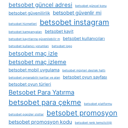
betsobet güncel adresi
betsobet güncel konu
betsobet güvenlir mi
betsobet güvenilirlik
betsobet instagram
betsobet hizmetleri
betsobet kayit
betsobet kampanyaları
betsobet kullanıcıları
betsobet kayıtlarına güvenilebilir m
betsobet kullanıcı yorumları
betsobet logo
betsobet maç izle
betsobet maç izleme
betsobet mobil uygulama
betsobet müşteri destek hattı
betsobet oyun sayfası
betsobet oynanabilir kartlar ve alan
betsobet oyun türleri
Betsobet Para Yatırma
betsobet para çekme
betsobet platformu
betsobet promosyon
betsobet popüler slotlar
betsobet promosyon kodu
betsobet renk temsilciliği