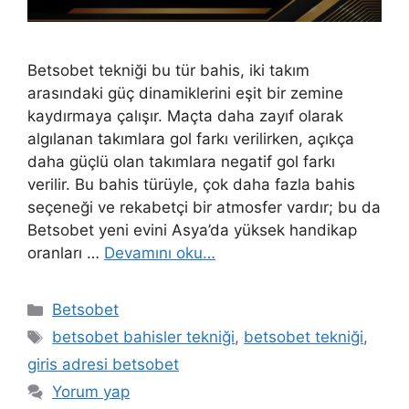
Betsobet tekniği bu tür bahis, iki takım
arasındaki güç dinamiklerini eşit bir zemine
kaydırmaya çalışır. Maçta daha zayıf olarak
algılanan takımlara gol farkı verilirken, açıkça
daha güçlü olan takımlara negatif gol farkı
verilir. Bu bahis türüyle, çok daha fazla bahis
seçeneği ve rekabetçi bir atmosfer vardır; bu da
Betsobet yeni evini Asya’da yüksek handikap
oranları …
Devamını oku…
Kategoriler
Betsobet
Etiketler
betsobet bahisler tekniği
,
betsobet tekniği
,
giris adresi betsobet
Yorum yap