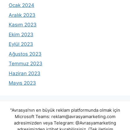
Ocak 2024
Aralık 2023
Kasım 2023
Ekim 2023
Eylül 2023
Ağustos 2023
Temmuz 2023
Haziran 2023
Mayıs 2023
"Avrasya'nın en büyük reklam platformunda olmak için
Microsoft Teams:
reklam@avrasyamarketing.com
adresimizden veya Telegram: @Avrasyamarketing
adresimizden irtibat kurabilirsiniz. (Tek iletişim