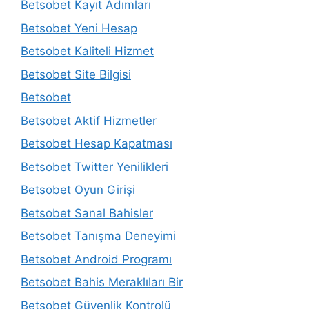
Betsobet Kayıt Adımları
Betsobet Yeni Hesap
Betsobet Kaliteli Hizmet
Betsobet Site Bilgisi
Betsobet
Betsobet Aktif Hizmetler
Betsobet Hesap Kapatması
Betsobet Twitter Yenilikleri
Betsobet Oyun Girişi
Betsobet Sanal Bahisler
Betsobet Tanışma Deneyimi
Betsobet Android Programı
Betsobet Bahis Meraklıları Bir
Betsobet Güvenlik Kontrolü