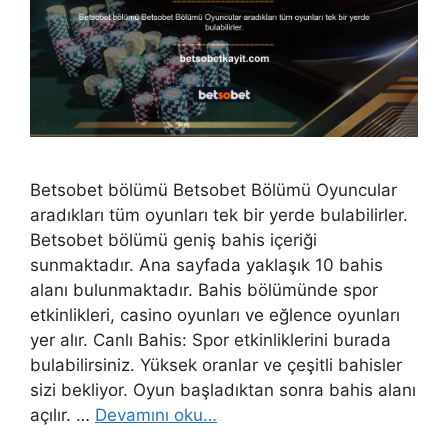
Betsobet bölümü Betsobet Bölümü Oyuncular
aradıkları tüm oyunları tek bir yerde bulabilirler.
Betsobet bölümü geniş bahis içeriği
sunmaktadır. Ana sayfada yaklaşık 10 bahis
alanı bulunmaktadır. Bahis bölümünde spor
etkinlikleri, casino oyunları ve eğlence oyunları
yer alır. Canlı Bahis: Spor etkinliklerini burada
bulabilirsiniz. Yüksek oranlar ve çeşitli bahisler
sizi bekliyor. Oyun başladıktan sonra bahis alanı
açılır. …
Devamını oku…