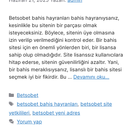
Betsobet bahis hayranları bahis hayranıysanız,
kesinlikle bu sitenin bir parçası olmak
isteyeceksiniz. Böylece, sitenin üye olmasına
izin verilip verilmediğini kontrol eder. Bir bahis
sitesi için en önemli yönlerden biri, bir lisansa
sahip olup olmadığıdır. Site lisanssız kullanıcılara
hitap ederse, sitenin güvenilirliğini azaltır. Yani,
bir bahis meraklısıysanız, lisanslı bir bahis sitesi
seçmek iyi bir fikirdir. Bu …
Devamını oku…
Kategoriler
Betsobet
Etiketler
betsobet bahis hayranları
,
betsobet site
yetkilileri
,
betsobet yeni adres
Yorum yap