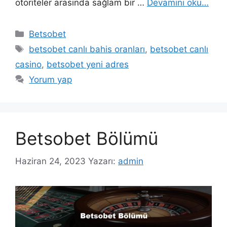
otoriteler arasında sağlam bir …
Devamını oku…
Kategoriler
Betsobet
Etiketler
betsobet canlı bahis oranları
,
betsobet canlı
casino
,
betsobet yeni adres
Yorum yap
Betsobet Bölümü
Haziran 24, 2023
Yazarı:
admin