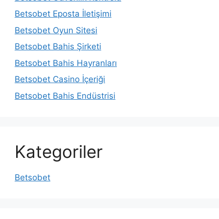
Betsobet Eposta İletişimi
Betsobet Oyun Sitesi
Betsobet Bahis Şirketi
Betsobet Bahis Hayranları
Betsobet Casino İçeriği
Betsobet Bahis Endüstrisi
Kategoriler
Betsobet