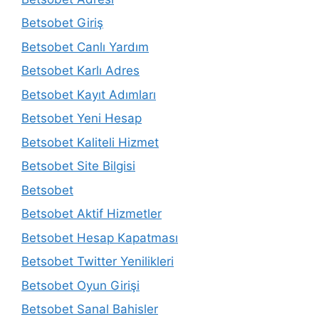
Betsobet Giriş
Betsobet Canlı Yardım
Betsobet Karlı Adres
Betsobet Kayıt Adımları
Betsobet Yeni Hesap
Betsobet Kaliteli Hizmet
Betsobet Site Bilgisi
Betsobet
Betsobet Aktif Hizmetler
Betsobet Hesap Kapatması
Betsobet Twitter Yenilikleri
Betsobet Oyun Girişi
Betsobet Sanal Bahisler