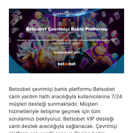
Betsobet çevrimiçi bahis platformu Betsobet
canlı yardım hattı aracılığıyla kullanıcılarına 7/24
müşteri desteği sunmaktadır. Müşteri
hizmetleriyle iletişime geçmek için tüm
sorularınızı bekliyoruz. Betsobet VIP desteği
canlı destek aracılığıyla sağlanacak. Çevrimiçi