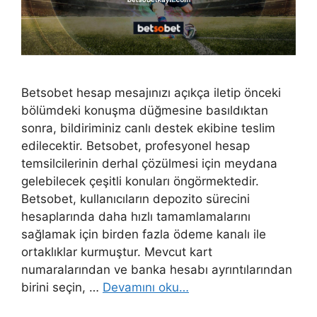
Betsobet hesap mesajınızı açıkça iletip önceki
bölümdeki konuşma düğmesine basıldıktan
sonra, bildiriminiz canlı destek ekibine teslim
edilecektir. Betsobet, profesyonel hesap
temsilcilerinin derhal çözülmesi için meydana
gelebilecek çeşitli konuları öngörmektedir.
Betsobet, kullanıcıların depozito sürecini
hesaplarında daha hızlı tamamlamalarını
sağlamak için birden fazla ödeme kanalı ile
ortaklıklar kurmuştur. Mevcut kart
numaralarından ve banka hesabı ayrıntılarından
birini seçin, …
Devamını oku…