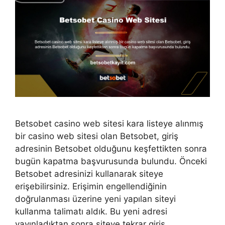
Betsobet casino web sitesi kara listeye alınmış
bir casino web sitesi olan Betsobet, giriş
adresinin Betsobet olduğunu keşfettikten sonra
bugün kapatma başvurusunda bulundu. Önceki
Betsobet adresinizi kullanarak siteye
erişebilirsiniz. Erişimin engellendiğinin
doğrulanması üzerine yeni yapılan siteyi
kullanma talimatı aldık. Bu yeni adresi
yayınladıktan sonra siteye tekrar giriş