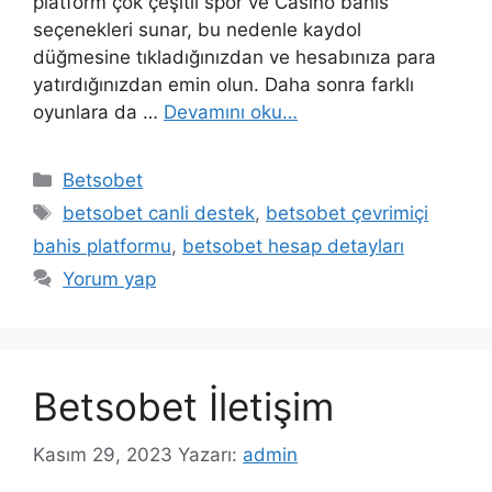
platform çok çeşitli spor ve Casino bahis
seçenekleri sunar, bu nedenle kaydol
düğmesine tıkladığınızdan ve hesabınıza para
yatırdığınızdan emin olun. Daha sonra farklı
oyunlara da …
Devamını oku…
Kategoriler
Betsobet
Etiketler
betsobet canli destek
,
betsobet çevrimiçi
bahis platformu
,
betsobet hesap detayları
Yorum yap
Betsobet İletişim
Kasım 29, 2023
Yazarı:
admin