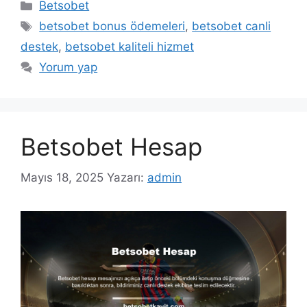
Kategoriler
Betsobet
Etiketler
betsobet bonus ödemeleri
,
betsobet canli
destek
,
betsobet kaliteli hizmet
Yorum yap
Betsobet Hesap
Mayıs 18, 2025
Yazarı:
admin