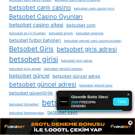
betsobet canlı casino
betsobet canlı casino giriş
Betsobet Casino Oyunları
betsobet casino sitesi
betsobet com
betsobet en i̇yi fırsatları
betsobet erişim
betsobet eşleşme
betsobet futbol bahisleri
betsobet gerçek canlı casino oyunları
Betsobet Giris
betsobet giris adresi
betsobet girisi
betsobet giriş adres
betsobet giriş engeli
betsobet görüntü kalitesi
betsobet güncel
betsobet güncel adres
betsobet güncel adresi
betsobet güncel konu
betsobet güvenlir mi
betsobet güvenilirlik
betsobet instagram
betsobet hizmetleri
betsobet kayit
betsobet kampanyaları
betsobet kullanıcıları
betsobet kayıtlarına güvenilebilir m
×
betsobet kullanıcı yorumları
betsobet logo