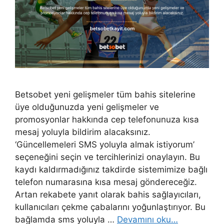
Betsobet yeni gelişmeler tüm bahis sitelerine
üye olduğunuzda yeni gelişmeler ve
promosyonlar hakkında cep telefonunuza kısa
mesaj yoluyla bildirim alacaksınız.
‘Güncellemeleri SMS yoluyla almak istiyorum’
seçeneğini seçin ve tercihlerinizi onaylayın. Bu
kaydı kaldırmadığınız takdirde sistemimize bağlı
telefon numarasına kısa mesaj göndereceğiz.
Artan rekabete yanıt olarak bahis sağlayıcıları,
kullanıcıları çekme çabalarını yoğunlaştırıyor. Bu
bağlamda sms yoluyla …
Devamını oku…