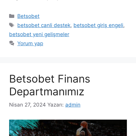
Kategoriler
Betsobet
Etiketler
betsobet canli destek
,
betsobet giriş engeli
,
betsobet yeni gelişmeler
Yorum yap
Betsobet Finans
Departmanımız
Nisan 27, 2024
Yazarı:
admin