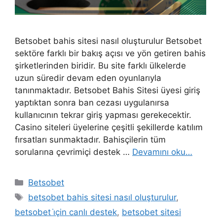
Betsobet bahis sitesi nasıl oluşturulur Betsobet
sektöre farklı bir bakış açısı ve yön getiren bahis
şirketlerinden biridir. Bu site farklı ülkelerde
uzun süredir devam eden oyunlarıyla
tanınmaktadır. Betsobet Bahis Sitesi üyesi giriş
yaptıktan sonra ban cezası uygulanırsa
kullanıcının tekrar giriş yapması gerekecektir.
Casino siteleri üyelerine çeşitli şekillerde katılım
fırsatları sunmaktadır. Bahisçilerin tüm
sorularına çevrimiçi destek …
Devamını oku…
Kategoriler
Betsobet
Etiketler
betsobet bahis sitesi nasıl oluşturulur
,
betsobet i̇çin canlı destek
,
betsobet sitesi