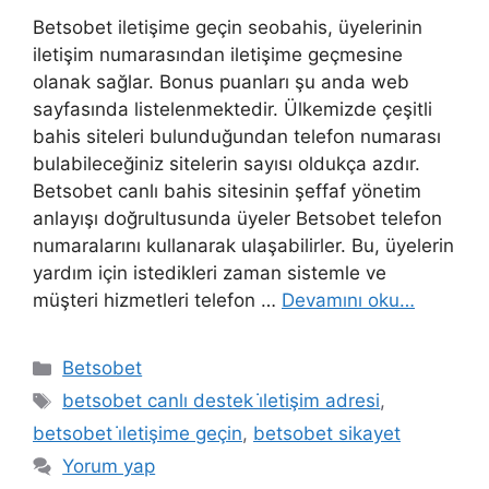
Betsobet iletişime geçin seobahis, üyelerinin
iletişim numarasından iletişime geçmesine
olanak sağlar. Bonus puanları şu anda web
sayfasında listelenmektedir. Ülkemizde çeşitli
bahis siteleri bulunduğundan telefon numarası
bulabileceğiniz sitelerin sayısı oldukça azdır.
Betsobet canlı bahis sitesinin şeffaf yönetim
anlayışı doğrultusunda üyeler Betsobet telefon
numaralarını kullanarak ulaşabilirler. Bu, üyelerin
yardım için istedikleri zaman sistemle ve
müşteri hizmetleri telefon …
Devamını oku…
Kategoriler
Betsobet
Etiketler
betsobet canlı destek i̇letişim adresi
,
betsobet i̇letişime geçin
,
betsobet sikayet
Yorum yap