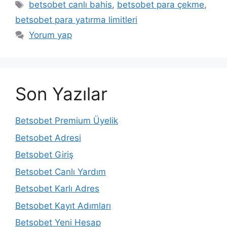
Etiketler
betsobet canlı bahis
,
betsobet para çekme
,
betsobet para yatırma limitleri
Yorum yap
Son Yazılar
Betsobet Premium Üyelik
Betsobet Adresi
Betsobet Giriş
Betsobet Canlı Yardım
Betsobet Karlı Adres
Betsobet Kayıt Adımları
Betsobet Yeni Hesap