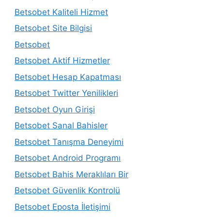
Betsobet Kaliteli Hizmet
Betsobet Site Bilgisi
Betsobet
Betsobet Aktif Hizmetler
Betsobet Hesap Kapatması
Betsobet Twitter Yenilikleri
Betsobet Oyun Girişi
Betsobet Sanal Bahisler
Betsobet Tanışma Deneyimi
Betsobet Android Programı
Betsobet Bahis Meraklıları Bir
Betsobet Güvenlik Kontrolü
Betsobet Eposta İletişimi