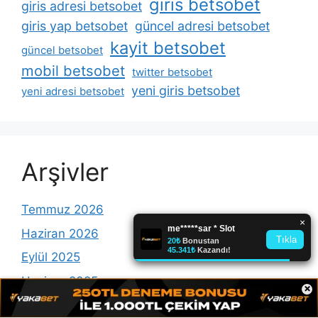
giris betsobet
giris adresi betsobet
giris yap betsobet
güncel adresi betsobet
kayit betsobet
güncel betsobet
mobil betsobet
twitter betsobet
yeni giris betsobet
yeni adresi betsobet
Arşivler
Temmuz 2026
Haziran 2026
Eylül 2025
Haziran 2025
×
Mayıs 2025