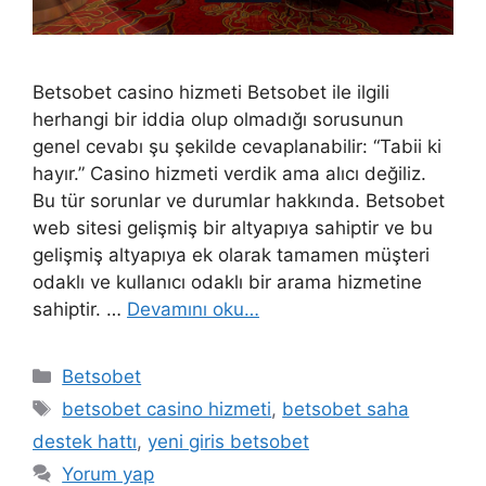
Betsobet casino hizmeti Betsobet ile ilgili
herhangi bir iddia olup olmadığı sorusunun
genel cevabı şu şekilde cevaplanabilir: “Tabii ki
hayır.” Casino hizmeti verdik ama alıcı değiliz.
Bu tür sorunlar ve durumlar hakkında. Betsobet
web sitesi gelişmiş bir altyapıya sahiptir ve bu
gelişmiş altyapıya ek olarak tamamen müşteri
odaklı ve kullanıcı odaklı bir arama hizmetine
sahiptir. …
Devamını oku…
Kategoriler
Betsobet
Etiketler
betsobet casino hizmeti
,
betsobet saha
destek hattı
,
yeni giris betsobet
Yorum yap