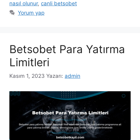
nasıl olunur
,
canli betsobet
Yorum yap
Betsobet Para Yatırma
Limitleri
Kasım 1, 2023
Yazarı:
admin