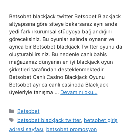
Betsobet blackjack twitter Betsobet Blackjack
altyapısına göre siteye bakarsanız aynı anda
yedi farklı kurumsal stüdyoya bağlandığını
göreceksiniz. Bu oyunlar aslında oynanır ve
ayrıca bir Betsobet blackjack Twitter oyunu da
oluşturabilirsiniz. Bu nedenle canlı bahis
mağazamız dünyanın en iyi blackjack oyun
şirketleri tarafından desteklenmektedir.
Betsobet Canlı Casino Blackjack Oyunu
Betsobet ayrıca canlı casinoda Blackjack
üyeleriyle tanışma …
Devamını oku…
Kategoriler
Betsobet
Etiketler
betsobet blackjack twitter
,
betsobet giriş
adresi sayfası
,
betsobet promosyon