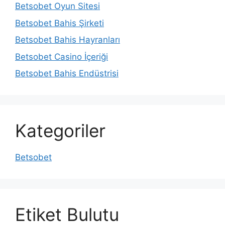
Betsobet Oyun Sitesi
Betsobet Bahis Şirketi
Betsobet Bahis Hayranları
Betsobet Casino İçeriği
Betsobet Bahis Endüstrisi
Kategoriler
Betsobet
Etiket Bulutu