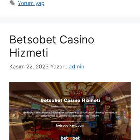
Yorum yap
Betsobet Casino
Hizmeti
Kasım 22, 2023
Yazarı:
admin