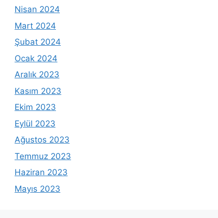
Nisan 2024
Mart 2024
Şubat 2024
Ocak 2024
Aralık 2023
Kasım 2023
Ekim 2023
Eylül 2023
Ağustos 2023
Temmuz 2023
Haziran 2023
Mayıs 2023