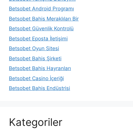
Betsobet Android Programı
Betsobet Bahis Meraklıları Bir
Betsobet Güvenlik Kontrolü
Betsobet Eposta İletişimi
Betsobet Oyun Sitesi
Betsobet Bahis Şirketi
Betsobet Bahis Hayranları
Betsobet Casino İçeriği
Betsobet Bahis Endüstrisi
Kategoriler