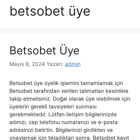
betsobet üye
Betsobet Üye
Mayıs 8, 2024
Yazarı:
admin
Betsobet üye üyelik işlemini tamamlamak için
Betsobet tarafından verilen talimatları kesinlikle
takip etmelisiniz. Doğal olarak üye olabilmek için
üyelerin gerekli tavsiyeleri sunması
gerekmektedir. Lütfen iletişim bilgilerinizde
adınızı, cep telefonu numaranızı ve e-posta
adresinizi belirtin. Bilgilerinizi girdikten ve
onaylamak için tıkladıktan sonra, Betsobet kayıt