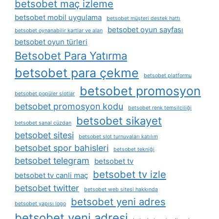
betsobet maç izleme
betsobet mobil uygulama
betsobet müşteri destek hattı
betsobet oyun sayfası
betsobet oynanabilir kartlar ve alan
betsobet oyun türleri
Betsobet Para Yatırma
betsobet para çekme
betsobet platformu
betsobet promosyon
betsobet popüler slotlar
betsobet promosyon kodu
betsobet renk temsilciliği
betsobet sikayet
betsobet sanal cüzdan
betsobet sitesi
betsobet slot turnuvaları katılım
betsobet spor bahisleri
betsobet tekniği
betsobet telegram
betsobet tv
betsobet tv izle
betsobet tv canli maç
betsobet twitter
betsobet web sitesi hakkında
betsobet yeni adres
betsobet yapısı logo
betsobet yeni adresi