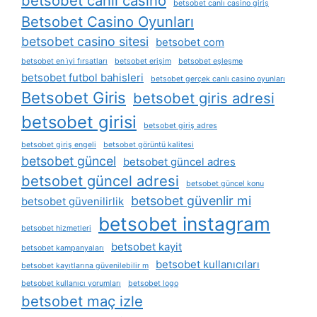
betsobet canlı casino
betsobet canlı casino giriş
Betsobet Casino Oyunları
betsobet casino sitesi
betsobet com
betsobet en i̇yi fırsatları
betsobet erişim
betsobet eşleşme
betsobet futbol bahisleri
betsobet gerçek canlı casino oyunları
Betsobet Giris
betsobet giris adresi
betsobet girisi
betsobet giriş adres
betsobet giriş engeli
betsobet görüntü kalitesi
betsobet güncel
betsobet güncel adres
betsobet güncel adresi
betsobet güncel konu
betsobet güvenlir mi
betsobet güvenilirlik
betsobet instagram
betsobet hizmetleri
betsobet kayit
betsobet kampanyaları
betsobet kullanıcıları
betsobet kayıtlarına güvenilebilir m
betsobet kullanıcı yorumları
betsobet logo
betsobet maç izle