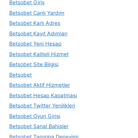
Betsobet Giriş
Betsobet Canlı Yardım
Betsobet Karlı Adres
Betsobet Kayıt Adımları
Betsobet Yeni Hesap
Betsobet Kaliteli Hizmet
Betsobet Site Bilgisi
Betsobet
Betsobet Aktif Hizmetler
Betsobet Hesap Kapatması
Betsobet Twitter Yenilikleri
Betsobet Oyun Girişi
Betsobet Sanal Bahisler
Betsobet Tanışma Deneyimi