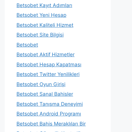
Betsobet Kayıt Adımları
Betsobet Yeni Hesap
Betsobet Kaliteli Hizmet
Betsobet Site Bilgisi
Betsobet
Betsobet Aktif Hizmetler
Betsobet Hesap Kapatması
Betsobet Twitter Yenilikleri
Betsobet Oyun Girişi
Betsobet Sanal Bahisler
Betsobet Tanışma Deneyimi
Betsobet Android Programı
Betsobet Bahis Meraklıları Bir