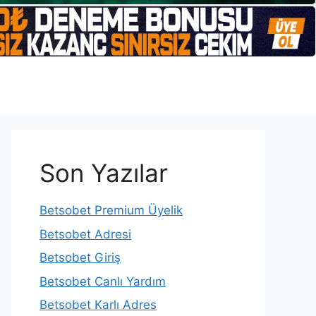
Son Yazılar
Betsobet Premium Üyelik
Betsobet Adresi
Betsobet Giriş
Betsobet Canlı Yardım
Betsobet Karlı Adres