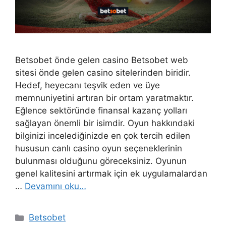
Betsobet önde gelen casino Betsobet web
sitesi önde gelen casino sitelerinden biridir.
Hedef, heyecanı teşvik eden ve üye
memnuniyetini artıran bir ortam yaratmaktır.
Eğlence sektöründe finansal kazanç yolları
sağlayan önemli bir isimdir. Oyun hakkındaki
bilginizi incelediğinizde en çok tercih edilen
hususun canlı casino oyun seçeneklerinin
bulunması olduğunu göreceksiniz. Oyunun
genel kalitesini artırmak için ek uygulamalardan
…
Devamını oku…
Kategoriler
Betsobet