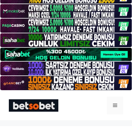
İçeriğe
atla
Menü