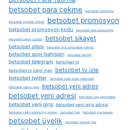
betsobet para çekme
betsobet platformu
betsobet promosyon
betsobet popüler slotlar
betsobet promosyon kodu
betsobet renk temsilciliği
betsobet sikayet
betsobet sanal cüzdan
betsobet sitesi
betsobet slot turnuvaları katılım
betsobet spor bahisleri
betsobet tekniği
betsobet telegram
betsobet tv
betsobet tv izle
betsobet tv canli maç
betsobet twitter
betsobet web sitesi hakkında
betsobet yeni adres
betsobet yapısı logo
betsobet yeni adresi
betsobet yeni gelişmeler
betsobet yeni giris
betsobet yeni giriş adresi
betsobet çağrı merkezi i̇ş günleri
betsobet üye
betsobet üye hesabı
betsobet üyelik
betsobet şikayet üye