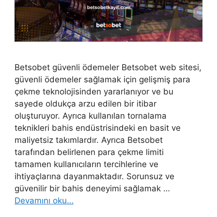
Betsobet güvenli ödemeler Betsobet web sitesi,
güvenli ödemeler sağlamak için gelişmiş para
çekme teknolojisinden yararlanıyor ve bu
sayede oldukça arzu edilen bir itibar
oluşturuyor. Ayrıca kullanılan tornalama
teknikleri bahis endüstrisindeki en basit ve
maliyetsiz takımlardır. Ayrıca Betsobet
tarafından belirlenen para çekme limiti
tamamen kullanıcıların tercihlerine ve
ihtiyaçlarına dayanmaktadır. Sorunsuz ve
güvenilir bir bahis deneyimi sağlamak …
Devamını oku…