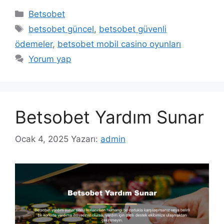
Kategoriler
Betsobet
Etiketler
betsobet güncel
,
betsobet güvenli
ödemeler
,
betsobet mobil casino oyunları
Yorum yap
Betsobet Yardım Sunar
Ocak 4, 2025
Yazarı:
admin