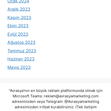
Ocak 2024
Aralık 2023
Kasım 2023
Ekim 2023
Eylül 2023
Ağustos 2023
Temmuz 2023
Haziran 2023
Mayıs 2023
"Avrasya'nın en büyük reklam platformunda olmak için
Microsoft Teams:
reklam@avrasyamarketing.com
adresimizden veya Telegram: @Avrasyamarketing
adresimizden irtibat kurabilirsiniz. (Tek iletişim