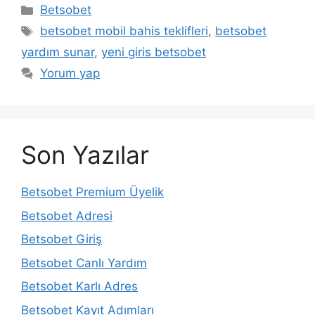
Kategoriler
Betsobet
Etiketler
betsobet mobil bahis teklifleri
,
betsobet
yardım sunar
,
yeni giris betsobet
Yorum yap
Son Yazılar
Betsobet Premium Üyelik
Betsobet Adresi
Betsobet Giriş
Betsobet Canlı Yardım
Betsobet Karlı Adres
Betsobet Kayıt Adımları