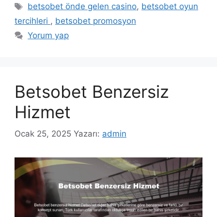
Etiketler
betsobet önde gelen casino
,
betsobet oyun
tercihleri ​
,
betsobet promosyon
Yorum yap
Betsobet Benzersiz
Hizmet
Ocak 25, 2025
Yazarı:
admin