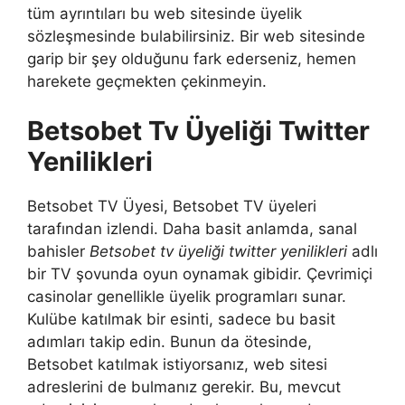
tüm ayrıntıları bu web sitesinde üyelik
sözleşmesinde bulabilirsiniz. Bir web sitesinde
garip bir şey olduğunu fark ederseniz, hemen
harekete geçmekten çekinmeyin.
Betsobet Tv Üyeliği Twitter
Yenilikleri
Betsobet TV Üyesi, Betsobet TV üyeleri
tarafından izlendi. Daha basit anlamda, sanal
bahisler
Betsobet tv üyeliği twitter yenilikleri
adlı
bir TV şovunda oyun oynamak gibidir. Çevrimiçi
casinolar genellikle üyelik programları sunar.
Kulübe katılmak bir esinti, sadece bu basit
adımları takip edin. Bunun da ötesinde,
Betsobet katılmak istiyorsanız, web sitesi
adreslerini de bulmanız gerekir. Bu, mevcut