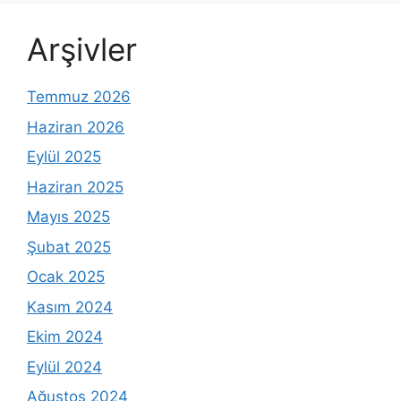
Arşivler
Temmuz 2026
Haziran 2026
Eylül 2025
Haziran 2025
Mayıs 2025
Şubat 2025
Ocak 2025
Kasım 2024
Ekim 2024
Eylül 2024
Ağustos 2024