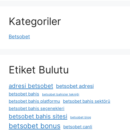
Kategoriler
Betsobet
Etiket Bulutu
adresi betsobet
betsobet adresi
betsobet bahis
betsobet bahisler tekniği
betsobet bahis platformu
betsobet bahis sektörü
betsobet bahis seçenekleri
betsobet bahis sitesi
betsobet blog
betsobet bonus
betsobet canli