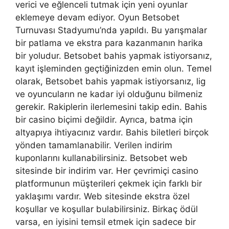
verici ve eğlenceli tutmak için yeni oyunlar
eklemeye devam ediyor. Oyun Betsobet
Turnuvası Stadyumu’nda yapıldı. Bu yarışmalar
bir patlama ve ekstra para kazanmanın harika
bir yoludur. Betsobet bahis yapmak istiyorsanız,
kayıt işleminden geçtiğinizden emin olun. Temel
olarak, Betsobet bahis yapmak istiyorsanız, lig
ve oyuncuların ne kadar iyi olduğunu bilmeniz
gerekir. Rakiplerin ilerlemesini takip edin. Bahis
bir casino biçimi değildir. Ayrıca, batma için
altyapıya ihtiyacınız vardır. Bahis biletleri birçok
yönden tamamlanabilir. Verilen indirim
kuponlarını kullanabilirsiniz. Betsobet web
sitesinde bir indirim var. Her çevrimiçi casino
platformunun müşterileri çekmek için farklı bir
yaklaşımı vardır. Web sitesinde ekstra özel
koşullar ve koşullar bulabilirsiniz. Birkaç ödül
varsa, en iyisini temsil etmek için sadece bir