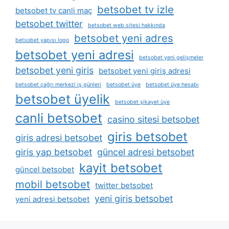
betsobet tv izle
betsobet tv canli maç
betsobet twitter
betsobet web sitesi hakkında
betsobet yeni adres
betsobet yapısı logo
betsobet yeni adresi
betsobet yeni gelişmeler
betsobet yeni giris
betsobet yeni giriş adresi
betsobet çağrı merkezi i̇ş günleri
betsobet üye
betsobet üye hesabı
betsobet üyelik
betsobet şikayet üye
canli betsobet
casino sitesi betsobet
giris betsobet
giris adresi betsobet
giris yap betsobet
güncel adresi betsobet
kayit betsobet
güncel betsobet
mobil betsobet
twitter betsobet
yeni giris betsobet
yeni adresi betsobet