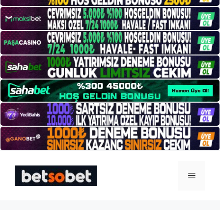
İçeriğe
atla
Menü