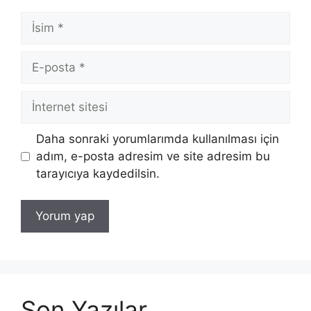
İsim
E-
posta
İnternet
sitesi
Daha sonraki yorumlarımda kullanılması için
adım, e-posta adresim ve site adresim bu
tarayıcıya kaydedilsin.
Son Yazılar