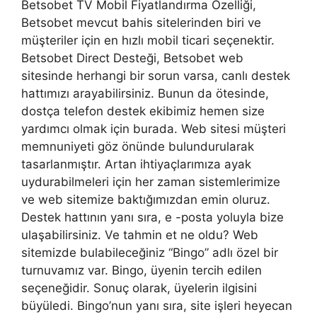
Betsobet TV Mobil Fiyatlandırma Özelliği,
Betsobet mevcut bahis sitelerinden biri ve
müşteriler için en hızlı mobil ticari seçenektir.
Betsobet Direct Desteği, Betsobet web
sitesinde herhangi bir sorun varsa, canlı destek
hattımızı arayabilirsiniz. Bunun da ötesinde,
dostça telefon destek ekibimiz hemen size
yardımcı olmak için burada. Web sitesi müşteri
memnuniyeti göz önünde bulundurularak
tasarlanmıştır. Artan ihtiyaçlarımıza ayak
uydurabilmeleri için her zaman sistemlerimize
ve web sitemize baktığımızdan emin oluruz.
Destek hattının yanı sıra, e -posta yoluyla bize
ulaşabilirsiniz. Ve tahmin et ne oldu? Web
sitemizde bulabileceğiniz “Bingo” adlı özel bir
turnuvamız var. Bingo, üyenin tercih edilen
seçeneğidir. Sonuç olarak, üyelerin ilgisini
büyüledi. Bingo’nun yanı sıra, site işleri heyecan