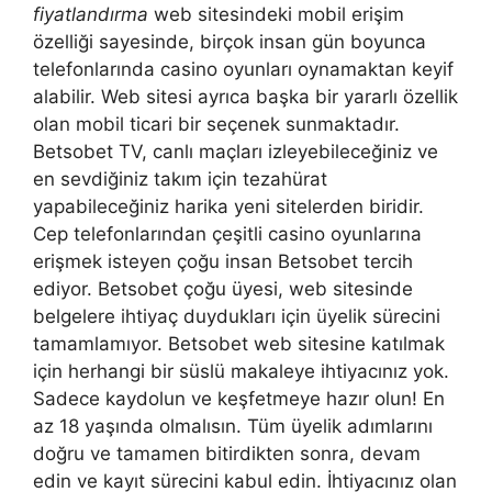
fiyatlandırma
web sitesindeki mobil erişim
özelliği sayesinde, birçok insan gün boyunca
telefonlarında casino oyunları oynamaktan keyif
alabilir. Web sitesi ayrıca başka bir yararlı özellik
olan mobil ticari bir seçenek sunmaktadır.
Betsobet TV, canlı maçları izleyebileceğiniz ve
en sevdiğiniz takım için tezahürat
yapabileceğiniz harika yeni sitelerden biridir.
Cep telefonlarından çeşitli casino oyunlarına
erişmek isteyen çoğu insan Betsobet tercih
ediyor. Betsobet çoğu üyesi, web sitesinde
belgelere ihtiyaç duydukları için üyelik sürecini
tamamlamıyor. Betsobet web sitesine katılmak
için herhangi bir süslü makaleye ihtiyacınız yok.
Sadece kaydolun ve keşfetmeye hazır olun! En
az 18 yaşında olmalısın. Tüm üyelik adımlarını
doğru ve tamamen bitirdikten sonra, devam
edin ve kayıt sürecini kabul edin. İhtiyacınız olan