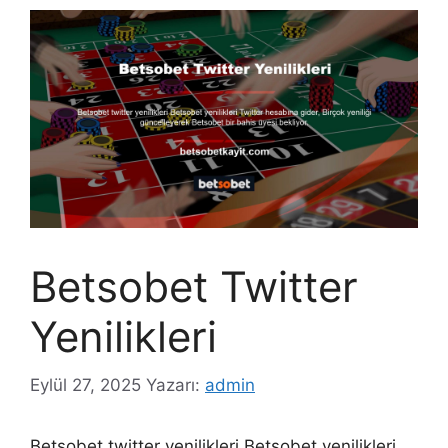
Betsobet Twitter
Yenilikleri
Eylül 27, 2025
Yazarı:
admin
Betsobet twitter yenilikleri Betsobet yenilikleri