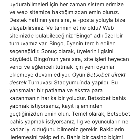
uydurabilmeleri için her zaman sistemlerimize
ve web sitemize baktığımızdan emin oluruz.
Destek hattının yanı sıra, e -posta yoluyla bize
ulaşabilirsiniz. Ve tahmin et ne oldu? Web
sitemizde bulabileceğiniz “Bingo” adlı özel bir
turnuvamız var. Bingo, üyenin tercih edilen
seçeneğidir. Sonuç olarak, üyelerin ilgisini
büyüledi. Bingo’nun yanı sıra, site işleri heyecan
verici ve eğlenceli tutmak için yeni oyunlar
eklemeye devam ediyor. Oyun
Betsobet direkt
destek
Turnuvası Stadyumu’nda yapıldı. Bu
yarışmalar bir patlama ve ekstra para
kazanmanın harika bir yoludur. Betsobet bahis
yapmak istiyorsanız, kayıt işleminden
geçtiğinizden emin olun. Temel olarak, Betsobet
bahis yapmak istiyorsanız, lig ve oyuncuların ne
kadar iyi olduğunu bilmeniz gerekir. Rakiplerin
ilerlemesini takip edin. Bahis bir casino biçimi