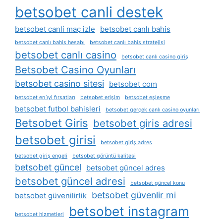
betsobet canli destek
betsobet canli maç izle
betsobet canlı bahis
betsobet canlı bahis hesabı
betsobet canlı bahis stratejisi
betsobet canlı casino
betsobet canlı casino giriş
Betsobet Casino Oyunları
betsobet casino sitesi
betsobet com
betsobet en i̇yi fırsatları
betsobet erişim
betsobet eşleşme
betsobet futbol bahisleri
betsobet gerçek canlı casino oyunları
Betsobet Giris
betsobet giris adresi
betsobet girisi
betsobet giriş adres
betsobet giriş engeli
betsobet görüntü kalitesi
betsobet güncel
betsobet güncel adres
betsobet güncel adresi
betsobet güncel konu
betsobet güvenlir mi
betsobet güvenilirlik
betsobet instagram
betsobet hizmetleri