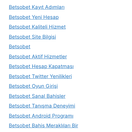
Betsobet Kayıt Adımları
Betsobet Yeni Hesap
Betsobet Kaliteli Hizmet
Betsobet Site Bilgisi
Betsobet
Betsobet Aktif Hizmetler
Betsobet Hesap Kapatması
Betsobet Twitter Yenilikleri
Betsobet Oyun Girişi
Betsobet Sanal Bahisler
Betsobet Tanışma Deneyimi
Betsobet Android Programı
Betsobet Bahis Meraklıları Bir