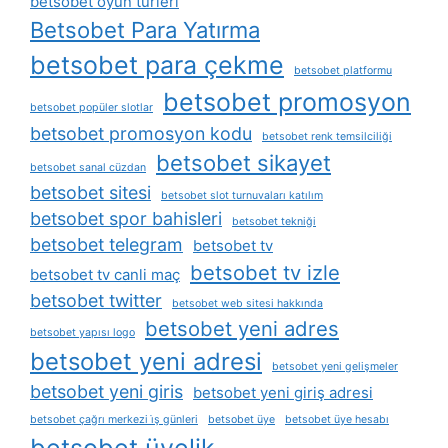
betsobet oyun türleri
Betsobet Para Yatırma
betsobet para çekme
betsobet platformu
betsobet promosyon
betsobet popüler slotlar
betsobet promosyon kodu
betsobet renk temsilciliği
betsobet sikayet
betsobet sanal cüzdan
betsobet sitesi
betsobet slot turnuvaları katılım
betsobet spor bahisleri
betsobet tekniği
betsobet telegram
betsobet tv
betsobet tv izle
betsobet tv canli maç
betsobet twitter
betsobet web sitesi hakkında
betsobet yeni adres
betsobet yapısı logo
betsobet yeni adresi
betsobet yeni gelişmeler
betsobet yeni giris
betsobet yeni giriş adresi
betsobet çağrı merkezi i̇ş günleri
betsobet üye
betsobet üye hesabı
betsobet üyelik