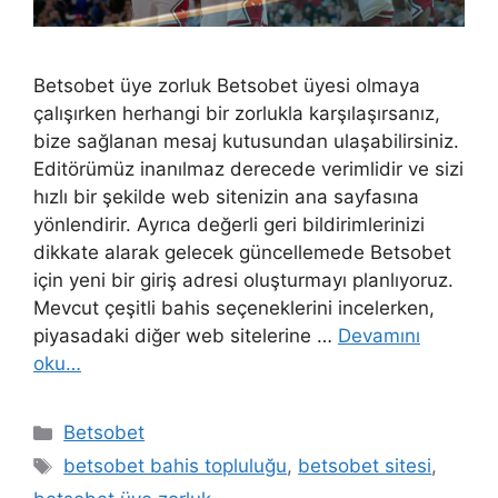
Betsobet üye zorluk Betsobet üyesi olmaya
çalışırken herhangi bir zorlukla karşılaşırsanız,
bize sağlanan mesaj kutusundan ulaşabilirsiniz.
Editörümüz inanılmaz derecede verimlidir ve sizi
hızlı bir şekilde web sitenizin ana sayfasına
yönlendirir. Ayrıca değerli geri bildirimlerinizi
dikkate alarak gelecek güncellemede Betsobet
için yeni bir giriş adresi oluşturmayı planlıyoruz.
Mevcut çeşitli bahis seçeneklerini incelerken,
piyasadaki diğer web sitelerine …
Devamını
oku…
Kategoriler
Betsobet
Etiketler
betsobet bahis topluluğu
,
betsobet sitesi
,