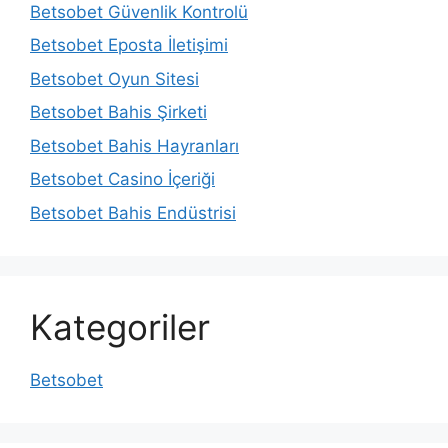
Betsobet Güvenlik Kontrolü
Betsobet Eposta İletişimi
Betsobet Oyun Sitesi
Betsobet Bahis Şirketi
Betsobet Bahis Hayranları
Betsobet Casino İçeriği
Betsobet Bahis Endüstrisi
Kategoriler
Betsobet