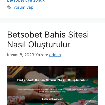
betsobet üye zorluk
Yorum yap
Betsobet Bahis Sitesi
Nasıl Oluşturulur
Kasım 8, 2023
Yazarı:
admin