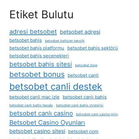
Etiket Bulutu
adresi betsobet
betsobet adresi
betsobet bahis
betsobet bahisler tekniği
betsobet bahis platformu
betsobet bahis sektörü
betsobet bahis seçenekleri
betsobet bahis sitesi
betsobet blog
betsobet bonus
betsobet canli
betsobet canli destek
betsobet canli maç izle
betsobet canlı bahis
betsobet canlı bahis hesabı
betsobet canlı bahis stratejisi
betsobet canlı casino
betsobet canlı casino giriş
Betsobet Casino Oyunları
betsobet casino sitesi
betsobet com