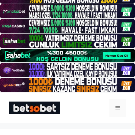
İçeriğe
atla
Menü