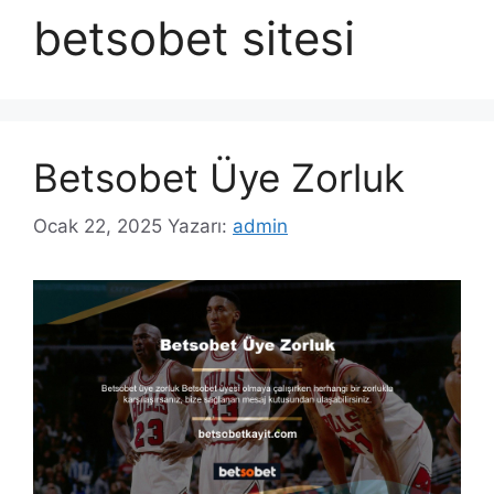
betsobet sitesi
Betsobet Üye Zorluk
Ocak 22, 2025
Yazarı:
admin