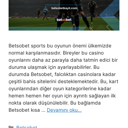
Betsobet sports bu oyunun önemi ülkemizde
normal karşılanmasıdır. Bireyler bu casino
oyunlarını daha az parayla daha tatmin edici bir
duruma ulaşmak için ayarlayabilirler. Bu
durumda Betsobet, falcılıktan casinolara kadar
çeşitli bahis sitelerini desteklemektedir. Bu, kart
oyunlarından diğer oyun kategorilerine kadar
hemen hemen her oyun için ayrıntı sağlayan ilk
nokta olarak düşünülebilir. Bu bağlamda
Betsobet kısa …
Devamını oku…
Kategoriler
Betsobet