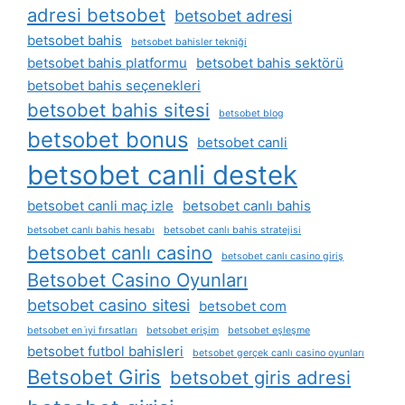
adresi betsobet
betsobet adresi
betsobet bahis
betsobet bahisler tekniği
betsobet bahis platformu
betsobet bahis sektörü
betsobet bahis seçenekleri
betsobet bahis sitesi
betsobet blog
betsobet bonus
betsobet canli
betsobet canli destek
betsobet canli maç izle
betsobet canlı bahis
betsobet canlı bahis hesabı
betsobet canlı bahis stratejisi
betsobet canlı casino
betsobet canlı casino giriş
Betsobet Casino Oyunları
betsobet casino sitesi
betsobet com
betsobet en i̇yi fırsatları
betsobet erişim
betsobet eşleşme
betsobet futbol bahisleri
betsobet gerçek canlı casino oyunları
Betsobet Giris
betsobet giris adresi