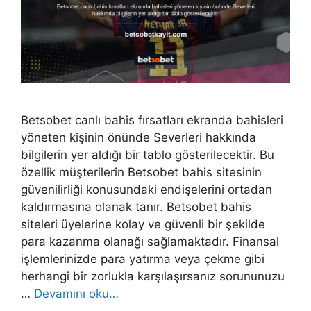
Betsobet canlı bahis fırsatları ekranda bahisleri
yöneten kişinin önünde Severleri hakkında
bilgilerin yer aldığı bir tablo gösterilecektir. Bu
özellik müşterilerin Betsobet bahis sitesinin
güvenilirliği konusundaki endişelerini ortadan
kaldırmasına olanak tanır. Betsobet bahis
siteleri üyelerine kolay ve güvenli bir şekilde
para kazanma olanağı sağlamaktadır. Finansal
işlemlerinizde para yatırma veya çekme gibi
herhangi bir zorlukla karşılaşırsanız sorununuzu
…
Devamını oku…