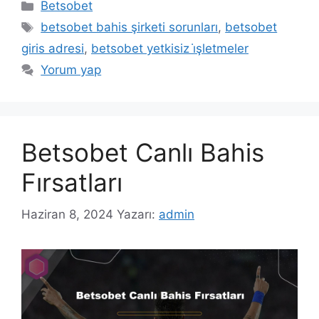
Kategoriler
Betsobet
Etiketler
betsobet bahis şirketi sorunları
,
betsobet
giris adresi
,
betsobet yetkisiz i̇şletmeler
Yorum yap
Betsobet Canlı Bahis
Fırsatları
Haziran 8, 2024
Yazarı:
admin