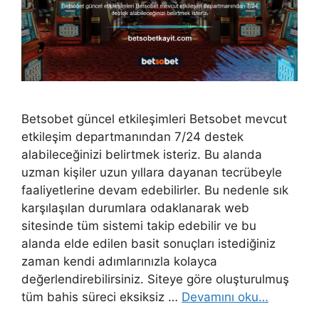
Betsobet güncel etkileşimleri Betsobet mevcut
etkileşim departmanından 7/24 destek
alabileceğinizi belirtmek isteriz. Bu alanda
uzman kişiler uzun yıllara dayanan tecrübeyle
faaliyetlerine devam edebilirler. Bu nedenle sık
karşılaşılan durumlara odaklanarak web
sitesinde tüm sistemi takip edebilir ve bu
alanda elde edilen basit sonuçları istediğiniz
zaman kendi adımlarınızla kolayca
değerlendirebilirsiniz. Siteye göre oluşturulmuş
tüm bahis süreci eksiksiz …
Devamını oku…