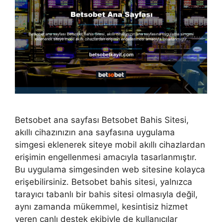
Betsobet ana sayfası Betsobet Bahis Sitesi,
akıllı cihazınızın ana sayfasına uygulama
simgesi eklenerek siteye mobil akıllı cihazlardan
erişimin engellenmesi amacıyla tasarlanmıştır.
Bu uygulama simgesinden web sitesine kolayca
erişebilirsiniz. Betsobet bahis sitesi, yalnızca
tarayıcı tabanlı bir bahis sitesi olmasıyla değil,
aynı zamanda mükemmel, kesintisiz hizmet
veren canlı destek ekibiyle de kullanıcılar