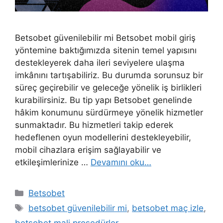
Betsobet güvenilebilir mi Betsobet mobil giriş
yöntemine baktığımızda sitenin temel yapısını
destekleyerek daha ileri seviyelere ulaşma
imkânını tartışabiliriz. Bu durumda sorunsuz bir
süreç geçirebilir ve geleceğe yönelik iş birlikleri
kurabilirsiniz. Bu tip yapı Betsobet genelinde
hâkim konumunu sürdürmeye yönelik hizmetler
sunmaktadır. Bu hizmetleri takip ederek
hedeflenen oyun modellerini destekleyebilir,
mobil cihazlara erişim sağlayabilir ve
etkileşimlerinize …
Devamını oku…
Kategoriler
Betsobet
Etiketler
betsobet güvenilebilir mi
,
betsobet maç izle
,