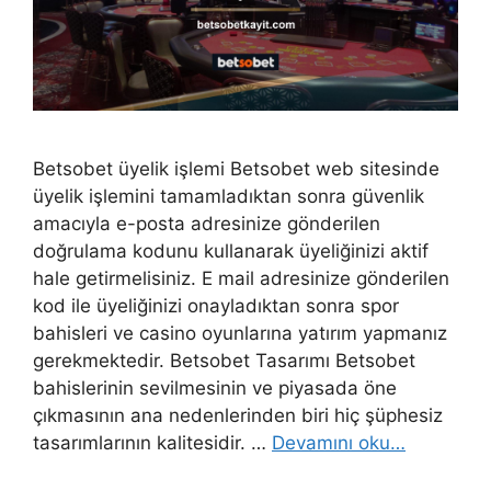
Betsobet üyelik işlemi Betsobet web sitesinde
üyelik işlemini tamamladıktan sonra güvenlik
amacıyla e-posta adresinize gönderilen
doğrulama kodunu kullanarak üyeliğinizi aktif
hale getirmelisiniz. E mail adresinize gönderilen
kod ile üyeliğinizi onayladıktan sonra spor
bahisleri ve casino oyunlarına yatırım yapmanız
gerekmektedir. Betsobet Tasarımı Betsobet
bahislerinin sevilmesinin ve piyasada öne
çıkmasının ana nedenlerinden biri hiç şüphesiz
tasarımlarının kalitesidir. …
Devamını oku…