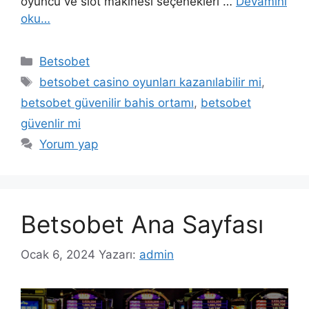
oyuncu ve slot makinesi seçenekleri …
Devamını
oku…
Kategoriler
Betsobet
Etiketler
betsobet casino oyunları kazanılabilir mi
,
betsobet güvenilir bahis ortamı
,
betsobet
güvenlir mi
Yorum yap
Betsobet Ana Sayfası
Ocak 6, 2024
Yazarı:
admin