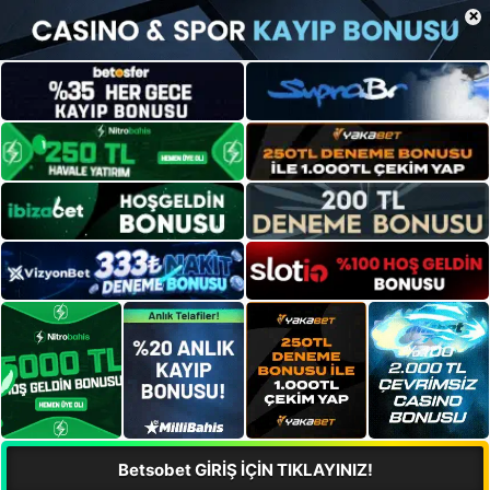
×
Betsobet GİRİŞ İÇİN TIKLAYINIZ!