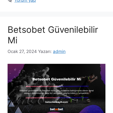
Yorum yap
Betsobet Güvenilebilir
Mi
Ocak 27, 2024
Yazarı:
admin