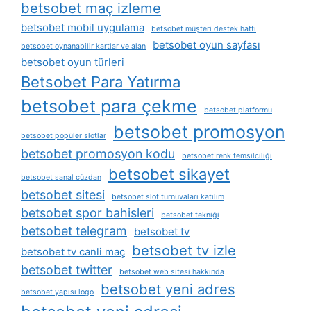
betsobet maç izleme
betsobet mobil uygulama
betsobet müşteri destek hattı
betsobet oyun sayfası
betsobet oynanabilir kartlar ve alan
betsobet oyun türleri
Betsobet Para Yatırma
betsobet para çekme
betsobet platformu
betsobet promosyon
betsobet popüler slotlar
betsobet promosyon kodu
betsobet renk temsilciliği
betsobet sikayet
betsobet sanal cüzdan
betsobet sitesi
betsobet slot turnuvaları katılım
betsobet spor bahisleri
betsobet tekniği
betsobet telegram
betsobet tv
betsobet tv izle
betsobet tv canli maç
betsobet twitter
betsobet web sitesi hakkında
betsobet yeni adres
betsobet yapısı logo