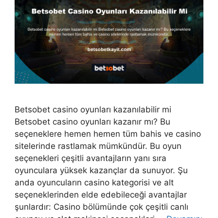
Betsobet casino oyunları kazanılabilir mi
Betsobet casino oyunları kazanır mı? Bu
seçeneklere hemen hemen tüm bahis ve casino
sitelerinde rastlamak mümkündür. Bu oyun
seçenekleri çeşitli avantajların yanı sıra
oyunculara yüksek kazançlar da sunuyor. Şu
anda oyuncuların casino kategorisi ve alt
seçeneklerinden elde edebileceği avantajlar
şunlardır: Casino bölümünde çok çeşitli canlı