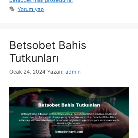
betsobet mali prosedürler
Yorum yap
Betsobet Bahis
Tutkunları
Ocak 24, 2024
Yazarı:
admin