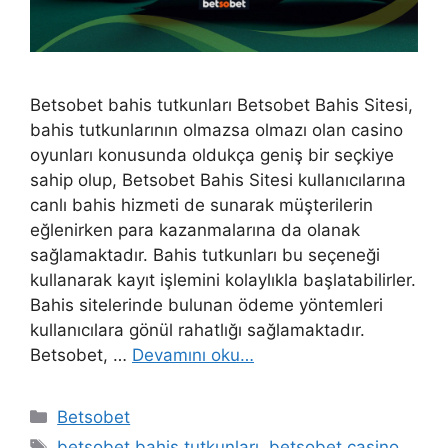
Betsobet bahis tutkunları Betsobet Bahis Sitesi,
bahis tutkunlarının olmazsa olmazı olan casino
oyunları konusunda oldukça geniş bir seçkiye
sahip olup, Betsobet Bahis Sitesi kullanıcılarına
canlı bahis hizmeti de sunarak müşterilerin
eğlenirken para kazanmalarına da olanak
sağlamaktadır. Bahis tutkunları bu seçeneği
kullanarak kayıt işlemini kolaylıkla başlatabilirler.
Bahis sitelerinde bulunan ödeme yöntemleri
kullanıcılara gönül rahatlığı sağlamaktadır.
Betsobet, …
Devamını oku…
Kategoriler
Betsobet
Etiketler
betsobet bahis tutkunları
,
betsobet casino