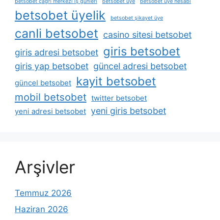
betsobet çağrı merkezi i̇ş günleri
betsobet üye
betsobet üye hesabı
betsobet üyelik
betsobet şikayet üye
canli betsobet
casino sitesi betsobet
giris betsobet
giris adresi betsobet
giris yap betsobet
güncel adresi betsobet
kayit betsobet
güncel betsobet
mobil betsobet
twitter betsobet
yeni giris betsobet
yeni adresi betsobet
Arşivler
Temmuz 2026
Haziran 2026