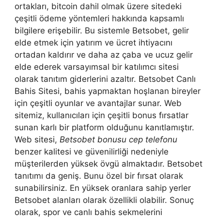
ortakları, bitcoin dahil olmak üzere sitedeki
çeşitli ödeme yöntemleri hakkında kapsamlı
bilgilere erişebilir. Bu sistemle Betsobet, gelir
elde etmek için yatırım ve ücret ihtiyacını
ortadan kaldırır ve daha az çaba ve ucuz gelir
elde ederek varsayımsal bir katılımcı sitesi
olarak tanıtım giderlerini azaltır. Betsobet Canlı
Bahis Sitesi, bahis yapmaktan hoşlanan bireyler
için çeşitli oyunlar ve avantajlar sunar. Web
sitemiz, kullanıcıları için çeşitli bonus fırsatlar
sunan karlı bir platform olduğunu kanıtlamıştır.
Web sitesi,
Betsobet bonusu cep telefonu
benzer kalitesi ve güvenilirliği nedeniyle
müşterilerden yüksek övgü almaktadır. Betsobet
tanıtımı da geniş. Bunu özel bir fırsat olarak
sunabilirsiniz. En yüksek oranlara sahip yerler
Betsobet alanları olarak özellikli olabilir. Sonuç
olarak, spor ve canlı bahis sekmelerini