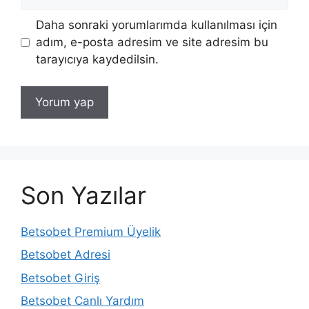
sitesi
Daha sonraki yorumlarımda kullanılması için
adım, e-posta adresim ve site adresim bu
tarayıcıya kaydedilsin.
Son Yazılar
Betsobet Premium Üyelik
Betsobet Adresi
Betsobet Giriş
Betsobet Canlı Yardım