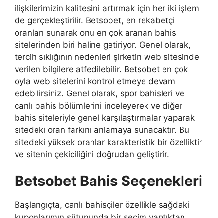
ilişkilerimizin kalitesini artırmak için her iki işlem
de gerçekleştirilir. Betsobet, en rekabetçi
oranları sunarak onu en çok aranan bahis
sitelerinden biri haline getiriyor. Genel olarak,
tercih sıklığının nedenleri şirketin web sitesinde
verilen bilgilere atfedilebilir. Betsobet en çok
oyla web sitelerini kontrol etmeye devam
edebilirsiniz. Genel olarak, spor bahisleri ve
canlı bahis bölümlerini inceleyerek ve diğer
bahis siteleriyle genel karşılaştırmalar yaparak
sitedeki oran farkını anlamaya sunacaktır. Bu
sitedeki yüksek oranlar karakteristik bir özelliktir
ve sitenin çekiciliğini doğrudan geliştirir.
Betsobet Bahis Seçenekleri
Başlangıçta, canlı bahisçiler özellikle sağdaki
kuponlarımın sütununda bir seçim yaptıktan