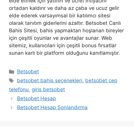
elde etmek için yatırım ve ücret ihtiyacını
ortadan kaldırır ve daha az çaba ve ucuz gelir
elde ederek varsayımsal bir katılımcı sitesi
olarak tanıtım giderlerini azaltır. Betsobet Canlı
Bahis Sitesi, bahis yapmaktan hoşlanan bireyler
için çeşitli oyunlar ve avantajlar sunar. Web
sitemiz, kullanıcıları için çeşitli bonus fırsatlar
sunan karlı bir platform olduğunu kanıtlamıştır.
Kategoriler
Betsobet
Etiketler
betsobet bahis seçenekleri
,
betsobet cep
telefonu
,
giris betsobet
Betsobet Hesap
Betsobet Hesap Sonlandırma