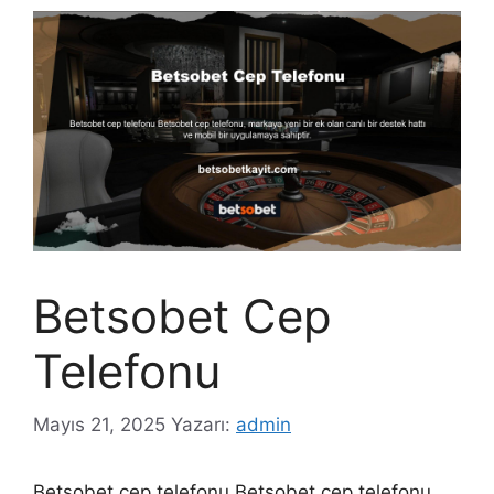
Betsobet Cep
Telefonu
Mayıs 21, 2025
Yazarı:
admin
Betsobet cep telefonu Betsobet cep telefonu,