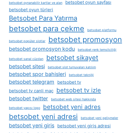
betsobet oyun sayfası
betsobet oynanabilir kartlar ve alan
betsobet oyun türleri
Betsobet Para Yatırma
betsobet para çekme
betsobet platformu
betsobet promosyon
betsobet popüler slotlar
betsobet promosyon kodu
betsobet renk temsilciliği
betsobet sikayet
betsobet sanal cüzdan
betsobet sitesi
betsobet slot turnuvaları katılım
betsobet spor bahisleri
betsobet tekniği
betsobet telegram
betsobet tv
betsobet tv izle
betsobet tv canli maç
betsobet twitter
betsobet web sitesi hakkında
betsobet yeni adres
betsobet yapısı logo
betsobet yeni adresi
betsobet yeni gelişmeler
betsobet yeni giris
betsobet yeni giriş adresi