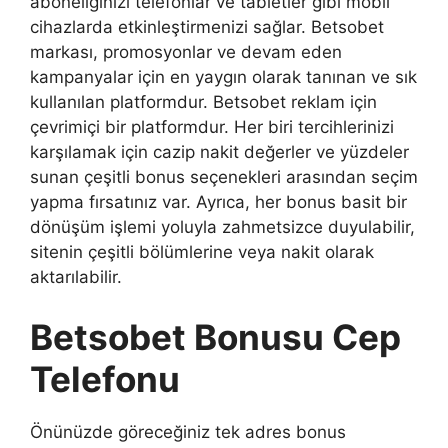
aboneliğinizi telefonlar ve tabletler gibi mobil
cihazlarda etkinleştirmenizi sağlar. Betsobet
markası, promosyonlar ve devam eden
kampanyalar için en yaygın olarak tanınan ve sık
kullanılan platformdur. Betsobet reklam için
çevrimiçi bir platformdur. Her biri tercihlerinizi
karşılamak için cazip nakit değerler ve yüzdeler
sunan çeşitli bonus seçenekleri arasından seçim
yapma fırsatınız var. Ayrıca, her bonus basit bir
dönüşüm işlemi yoluyla zahmetsizce duyulabilir,
sitenin çeşitli bölümlerine veya nakit olarak
aktarılabilir.
Betsobet Bonusu Cep
Telefonu
Önünüzde göreceğiniz tek adres bonus