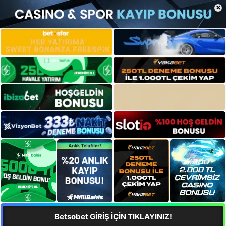
×
Betsobet GİRİŞ İÇİN TIKLAYINIZ!