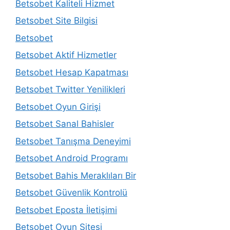
Betsobet Kaliteli Hizmet
Betsobet Site Bilgisi
Betsobet
Betsobet Aktif Hizmetler
Betsobet Hesap Kapatması
Betsobet Twitter Yenilikleri
Betsobet Oyun Girişi
Betsobet Sanal Bahisler
Betsobet Tanışma Deneyimi
Betsobet Android Programı
Betsobet Bahis Meraklıları Bir
Betsobet Güvenlik Kontrolü
Betsobet Eposta İletişimi
Betsobet Oyun Sitesi