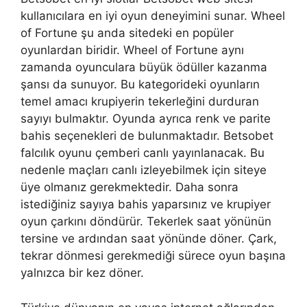
kullanıcılara en iyi oyun deneyimini sunar. Wheel
of Fortune şu anda sitedeki en popüler
oyunlardan biridir. Wheel of Fortune aynı
zamanda oyunculara büyük ödüller kazanma
şansı da sunuyor. Bu kategorideki oyunların
temel amacı krupiyerin tekerleğini durduran
sayıyı bulmaktır. Oyunda ayrıca renk ve parite
bahis seçenekleri de bulunmaktadır. Betsobet
falcılık oyunu çemberi canlı yayınlanacak. Bu
nedenle maçları canlı izleyebilmek için siteye
üye olmanız gerekmektedir. Daha sonra
istediğiniz sayıya bahis yaparsınız ve krupiyer
oyun çarkını döndürür. Tekerlek saat yönünün
tersine ve ardından saat yönünde döner. Çark,
tekrar dönmesi gerekmediği sürece oyun başına
yalnızca bir kez döner.