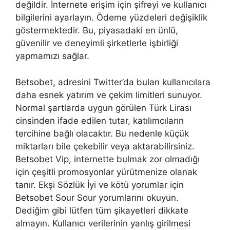
değildir. İnternete erişim için şifreyi ve kullanıcı
bilgilerini ayarlayın. Ödeme yüzdeleri değişiklik
göstermektedir. Bu, piyasadaki en ünlü,
güvenilir ve deneyimli şirketlerle işbirliği
yapmamızı sağlar.
Betsobet, adresini Twitter’da bulan kullanıcılara
daha esnek yatırım ve çekim limitleri sunuyor.
Normal şartlarda uygun görülen Türk Lirası
cinsinden ifade edilen tutar, katılımcıların
tercihine bağlı olacaktır. Bu nedenle küçük
miktarları bile çekebilir veya aktarabilirsiniz.
Betsobet Vip, internette bulmak zor olmadığı
için çeşitli promosyonlar yürütmenize olanak
tanır. Ekşi Sözlük İyi ve kötü yorumlar için
Betsobet Sour Sour yorumlarını okuyun.
Dediğim gibi lütfen tüm şikayetleri dikkate
almayın. Kullanıcı verilerinin yanlış girilmesi