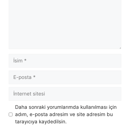
İsim
E-
posta
İnternet
sitesi
Daha sonraki yorumlarımda kullanılması için
adım, e-posta adresim ve site adresim bu
tarayıcıya kaydedilsin.