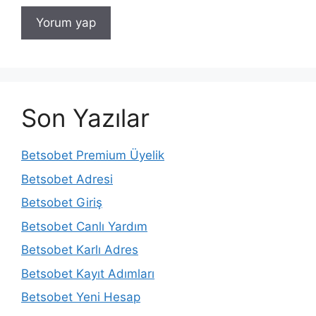
Son Yazılar
Betsobet Premium Üyelik
Betsobet Adresi
Betsobet Giriş
Betsobet Canlı Yardım
Betsobet Karlı Adres
Betsobet Kayıt Adımları
Betsobet Yeni Hesap