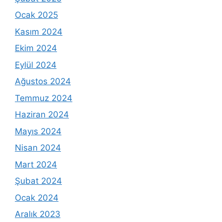
Ocak 2025
Kasım 2024
Ekim 2024
Eylül 2024
Ağustos 2024
Temmuz 2024
Haziran 2024
Mayıs 2024
Nisan 2024
Mart 2024
Şubat 2024
Ocak 2024
Aralık 2023