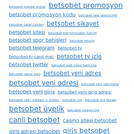
betsobet promosyon
betsobet popüler slotlar
betsobet promosyon kodu
betsobet renk temsilciliği
betsobet sikayet
betsobet sanal cüzdan
betsobet sitesi
betsobet slot turnuvaları katılım
betsobet spor bahisleri
betsobet tekniği
betsobet telegram
betsobet tv
betsobet tv izle
betsobet tv canli maç
betsobet twitter
betsobet web sitesi hakkında
betsobet yeni adres
betsobet yapısı logo
betsobet yeni adresi
betsobet yeni gelişmeler
betsobet yeni giris
betsobet yeni giriş adresi
betsobet çağrı merkezi i̇ş günleri
betsobet üye
betsobet üye hesabı
betsobet üyelik
betsobet şikayet üye
canli betsobet
casino sitesi betsobet
giris betsobet
giris adresi betsobet