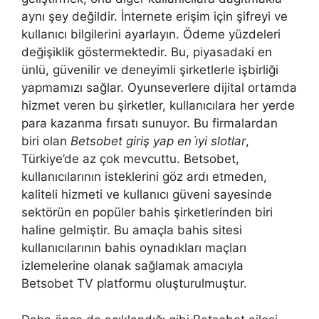
aynı şey değildir. İnternete erişim için şifreyi ve
kullanıcı bilgilerini ayarlayın. Ödeme yüzdeleri
değişiklik göstermektedir. Bu, piyasadaki en
ünlü, güvenilir ve deneyimli şirketlerle işbirliği
yapmamızı sağlar. Oyunseverlere dijital ortamda
hizmet veren bu şirketler, kullanıcılara her yerde
para kazanma fırsatı sunuyor. Bu firmalardan
biri olan
Betsobet giriş yap en i̇yi slotlar
,
Türkiye’de az çok mevcuttu. Betsobet,
kullanıcılarının isteklerini göz ardı etmeden,
kaliteli hizmeti ve kullanıcı güveni sayesinde
sektörün en popüler bahis şirketlerinden biri
haline gelmiştir. Bu amaçla bahis sitesi
kullanıcılarının bahis oynadıkları maçları
izlemelerine olanak sağlamak amacıyla
Betsobet TV platformu oluşturulmuştur.