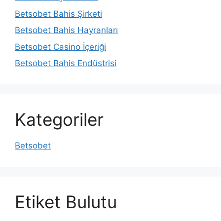
Betsobet Bahis Şirketi
Betsobet Bahis Hayranları
Betsobet Casino İçeriği
Betsobet Bahis Endüstrisi
Kategoriler
Betsobet
Etiket Bulutu