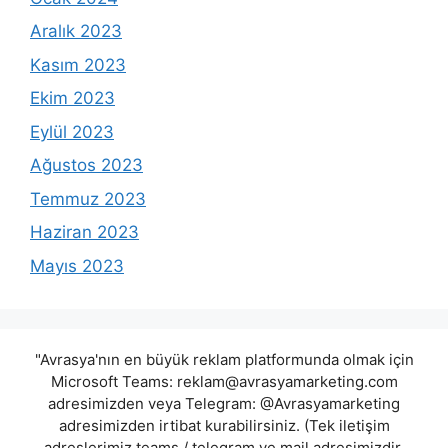
Aralık 2023
Kasım 2023
Ekim 2023
Eylül 2023
Ağustos 2023
Temmuz 2023
Haziran 2023
Mayıs 2023
"Avrasya'nın en büyük reklam platformunda olmak için
Microsoft Teams:
reklam@avrasyamarketing.com
adresimizden veya Telegram: @Avrasyamarketing
adresimizden irtibat kurabilirsiniz. (Tek iletişim
adreslerimiz teams / telegram ve mail adresimizdir.