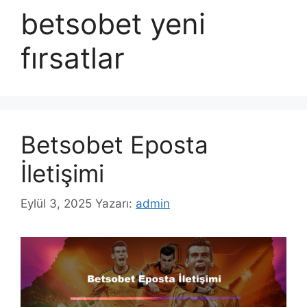
betsobet yeni
fırsatlar
Betsobet Eposta
İletişimi
Eylül 3, 2025
Yazarı:
admin