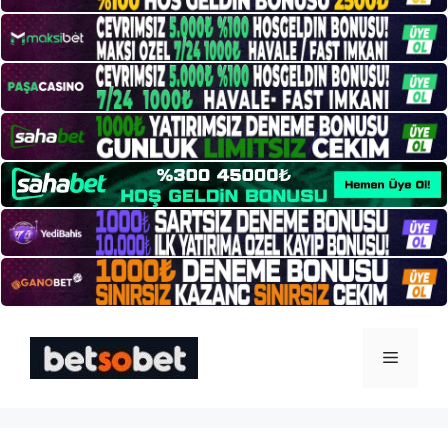
İçeriğe
atla
Menü