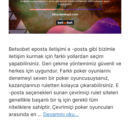
Betsobet eposta iletişimi e -posta gibi bizimle
iletişim kurmak için farklı yollardan seçim
yapabilirsiniz. Geri çekme yöntemimiz güvenli ve
herkes için uygundur. Farklı poker oyunlarını
denemeyi seven bir poker oyuncusuysanız,
kazançlarınızı ruletten kolayca çıkarabilirsiniz. E
-posta seçenekleri sunan çevrimiçi rulet siteleri
genellikle başarılı bir iş için gerekli tüm
niteliklere sahiptir. Çevrimiçi poker oyuncuları
arasında en …
Devamını oku…