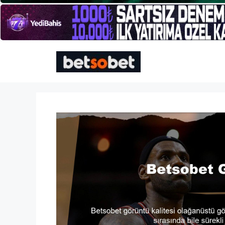
İçeriğe
atla