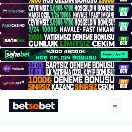
İçeriğe
atla
Menü