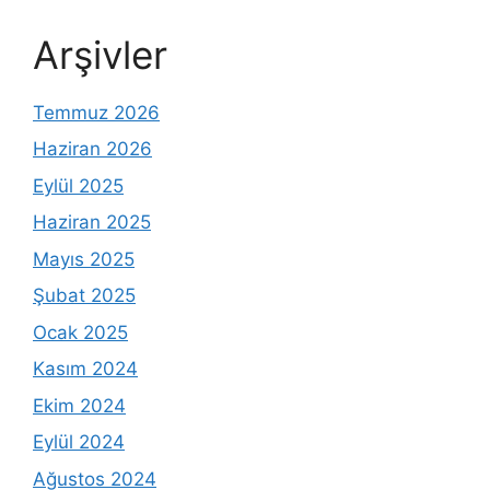
Arşivler
Temmuz 2026
Haziran 2026
Eylül 2025
Haziran 2025
Mayıs 2025
Şubat 2025
Ocak 2025
Kasım 2024
Ekim 2024
Eylül 2024
Ağustos 2024