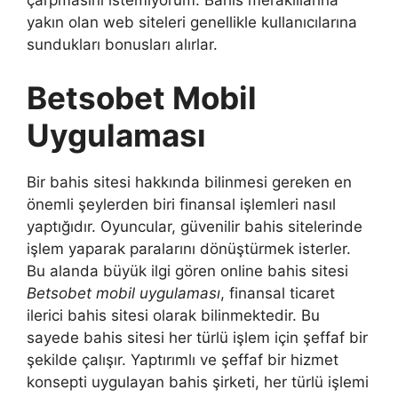
çarpmasını istemiyorum. Bahis meraklılarına
yakın olan web siteleri genellikle kullanıcılarına
sundukları bonusları alırlar.
Betsobet Mobil
Uygulaması
Bir bahis sitesi hakkında bilinmesi gereken en
önemli şeylerden biri finansal işlemleri nasıl
yaptığıdır. Oyuncular, güvenilir bahis sitelerinde
işlem yaparak paralarını dönüştürmek isterler.
Bu alanda büyük ilgi gören online bahis sitesi
Betsobet mobil uygulaması
, finansal ticaret
ilerici bahis sitesi olarak bilinmektedir. Bu
sayede bahis sitesi her türlü işlem için şeffaf bir
şekilde çalışır. Yaptırımlı ve şeffaf bir hizmet
konsepti uygulayan bahis şirketi, her türlü işlemi