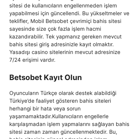
sitesi de kullanıcıların engellenmeden işlem
yapabilmesi için güncellendi. Bu yükseltmeler ve
teklifler, Mobil Betsobet çevrimiçi bahis sitesi
sayesinde size çok fazla işlem hacmi
kazandırabilir. Tek yapmanız gereken mevcut
bahis sitesi giriş adresinizle kayıt olmaktır.
Yasadışı casino sitelerinin mevcut adresinize
7/24 erişimi vardır.
Betsobet Kayıt Olun
Oyuncuların Türkçe olarak destek alabildiği
Türkiye’de faaliyet gösteren bahis siteleri
herhangi bir hata veya sorun
yaşamamaktadır.Kullanıcıların engellerle
karşılaşmadan işlem yapmalarını sağlayan bahis
sitesi zaman zaman güncellenmektedir. Bu,