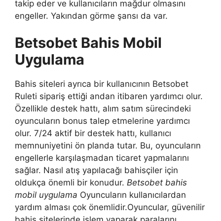
takip eder ve kullanıcıların mağdur olmasını
engeller. Yakından görme şansı da var.
Betsobet Bahis Mobil
Uygulama
Bahis siteleri ayrıca bir kullanıcının Betsobet
Ruleti sipariş ettiği andan itibaren yardımcı olur.
Özellikle destek hattı, alım satım sürecindeki
oyuncuların bonus talep etmelerine yardımcı
olur. 7/24 aktif bir destek hattı, kullanıcı
memnuniyetini ön planda tutar. Bu, oyuncuların
engellerle karşılaşmadan ticaret yapmalarını
sağlar. Nasıl atış yapılacağı bahisçiler için
oldukça önemli bir konudur.
Betsobet bahis
mobil uygulama
Oyuncuların kullanıcılardan
yardım alması çok önemlidir.Oyuncular, güvenilir
bahis sitelerinde işlem yaparak paralarını