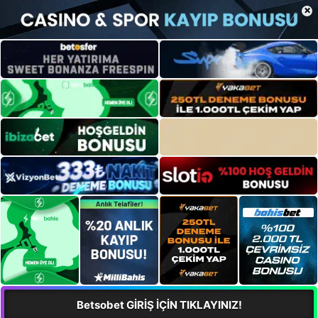
×
Betsobet GİRİŞ İÇİN TIKLAYINIZ!