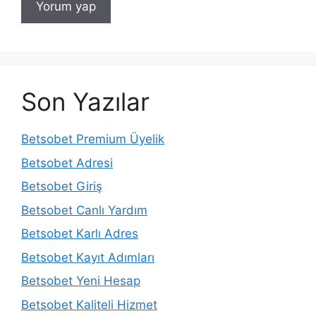
Son Yazılar
Betsobet Premium Üyelik
Betsobet Adresi
Betsobet Giriş
Betsobet Canlı Yardım
Betsobet Karlı Adres
Betsobet Kayıt Adımları
Betsobet Yeni Hesap
Betsobet Kaliteli Hizmet