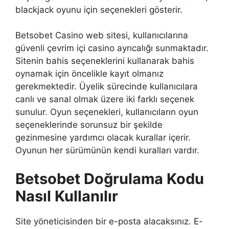
blackjack oyunu için seçenekleri gösterir.
Betsobet Casino web sitesi, kullanıcılarına
güvenli çevrim içi casino ayrıcalığı sunmaktadır.
Sitenin bahis seçeneklerini kullanarak bahis
oynamak için öncelikle kayıt olmanız
gerekmektedir. Üyelik sürecinde kullanıcılara
canlı ve sanal olmak üzere iki farklı seçenek
sunulur. Oyun seçenekleri, kullanıcıların oyun
seçeneklerinde sorunsuz bir şekilde
gezinmesine yardımcı olacak kurallar içerir.
Oyunun her sürümünün kendi kuralları vardır.
Betsobet Doğrulama Kodu
Nasıl Kullanılır
Site yöneticisinden bir e-posta alacaksınız. E-