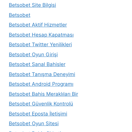
Betsobet Site Bilgisi
Betsobet
Betsobet Aktif Hizmetler
Betsobet Hesap Kapatması
Betsobet Twitter Yenilikleri
Betsobet Oyun Girişi
Betsobet Sanal Bahisler
Betsobet Tanışma Deneyimi
Betsobet Android Programı
Betsobet Bahis Meraklıları Bir
Betsobet Güvenlik Kontrolü
Betsobet Eposta İletişimi
Betsobet Oyun Sitesi