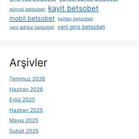
kayit betsobet
güncel betsobet
mobil betsobet
twitter betsobet
yeni giris betsobet
yeni adresi betsobet
Arşivler
Temmuz 2026
Haziran 2026
Eylül 2025
Haziran 2025
Mayıs 2025
Şubat 2025