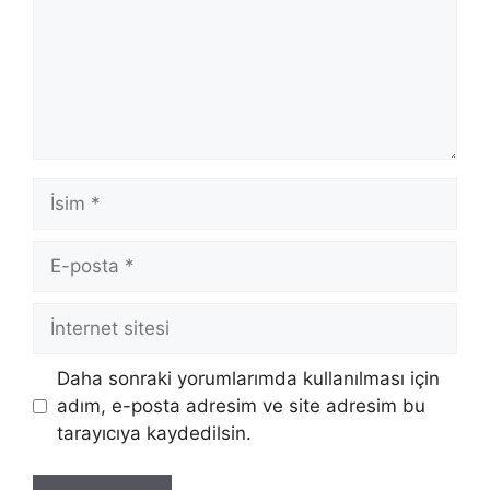
İsim
E-
posta
İnternet
sitesi
Daha sonraki yorumlarımda kullanılması için
adım, e-posta adresim ve site adresim bu
tarayıcıya kaydedilsin.