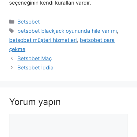
seçeneğinin kendi kuralları vardır.
Kategoriler
Betsobet
Etiketler
betsobet blackjack oyununda hile var mı
,
betsobet müşteri hizmetleri
,
betsobet para
çekme
Betsobet Maç
Betsobet İddia
Yorum yapın
Yorum