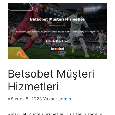
Betsobet Müşteri
Hizmetleri
Ağustos 5, 2023
Yazarı:
admin
Betsobet müşteri hizmetleri bu sitenin sadece