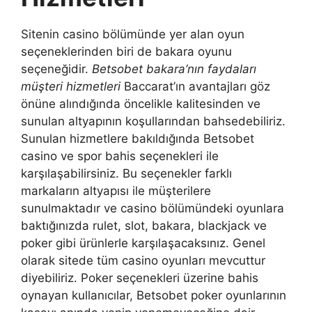
Sitenin casino bölümünde yer alan oyun
seçeneklerinden biri de bakara oyunu
seçeneğidir.
Betsobet bakara’nın faydaları
müşteri hizmetleri
Baccarat’ın avantajları göz
önüne alındığında öncelikle kalitesinden ve
sunulan altyapının koşullarından bahsedebiliriz.
Sunulan hizmetlere bakıldığında Betsobet
casino ve spor bahis seçenekleri ile
karşılaşabilirsiniz. Bu seçenekler farklı
markaların altyapısı ile müşterilere
sunulmaktadır ve casino bölümündeki oyunlara
baktığınızda rulet, slot, bakara, blackjack ve
poker gibi ürünlerle karşılaşacaksınız. Genel
olarak sitede tüm casino oyunları mevcuttur
diyebiliriz. Poker seçenekleri üzerine bahis
oynayan kullanıcılar, Betsobet poker oyunlarının