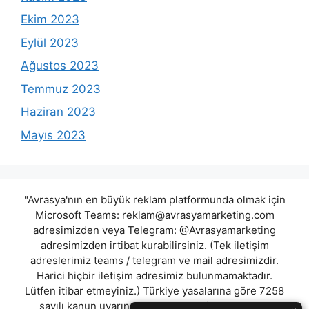
Ekim 2023
Eylül 2023
Ağustos 2023
Temmuz 2023
Haziran 2023
Mayıs 2023
"Avrasya'nın en büyük reklam platformunda olmak için
Microsoft Teams:
reklam@avrasyamarketing.com
adresimizden veya Telegram: @Avrasyamarketing
adresimizden irtibat kurabilirsiniz. (Tek iletişim
adreslerimiz teams / telegram ve mail adresimizdir.
Harici hiçbir iletişim adresimiz bulunmamaktadır.
Lütfen itibar etmeyiniz.) Türkiye yasalarına göre 7258
sayılı kanun uyarınca yasa dışı bahis oynamanın