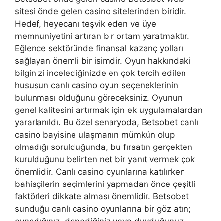
sitesi önde gelen casino sitelerinden biridir.
Hedef, heyecanı teşvik eden ve üye
memnuniyetini artıran bir ortam yaratmaktır.
Eğlence sektöründe finansal kazanç yolları
sağlayan önemli bir isimdir. Oyun hakkındaki
bilginizi incelediğinizde en çok tercih edilen
hususun canlı casino oyun seçeneklerinin
bulunması olduğunu göreceksiniz. Oyunun
genel kalitesini artırmak için ek uygulamalardan
yararlanıldı. Bu özel senaryoda, Betsobet canlı
casino bayisine ulaşmanın mümkün olup
olmadığı sorulduğunda, bu fırsatın gerçekten
kurulduğunu belirten net bir yanıt vermek çok
önemlidir. Canlı casino oyunlarına katılırken
bahisçilerin seçimlerini yapmadan önce çeşitli
faktörleri dikkate alması önemlidir. Betsobet
sunduğu canlı casino oyunlarına bir göz atın;