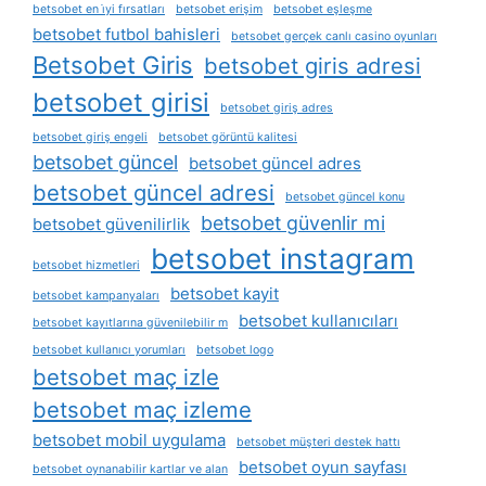
betsobet en i̇yi fırsatları
betsobet erişim
betsobet eşleşme
betsobet futbol bahisleri
betsobet gerçek canlı casino oyunları
Betsobet Giris
betsobet giris adresi
betsobet girisi
betsobet giriş adres
betsobet giriş engeli
betsobet görüntü kalitesi
betsobet güncel
betsobet güncel adres
betsobet güncel adresi
betsobet güncel konu
betsobet güvenlir mi
betsobet güvenilirlik
betsobet instagram
betsobet hizmetleri
betsobet kayit
betsobet kampanyaları
betsobet kullanıcıları
betsobet kayıtlarına güvenilebilir m
betsobet kullanıcı yorumları
betsobet logo
betsobet maç izle
betsobet maç izleme
betsobet mobil uygulama
betsobet müşteri destek hattı
betsobet oyun sayfası
betsobet oynanabilir kartlar ve alan