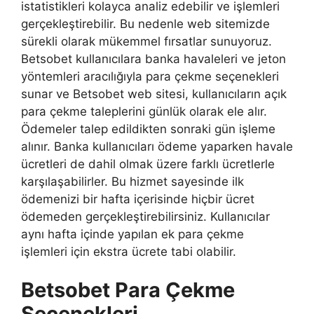
istatistikleri kolayca analiz edebilir ve işlemleri
gerçekleştirebilir. Bu nedenle web sitemizde
sürekli olarak mükemmel fırsatlar sunuyoruz.
Betsobet kullanıcılara banka havaleleri ve jeton
yöntemleri aracılığıyla para çekme seçenekleri
sunar ve Betsobet web sitesi, kullanıcıların açık
para çekme taleplerini günlük olarak ele alır.
Ödemeler talep edildikten sonraki gün işleme
alınır. Banka kullanıcıları ödeme yaparken havale
ücretleri de dahil olmak üzere farklı ücretlerle
karşılaşabilirler. Bu hizmet sayesinde ilk
ödemenizi bir hafta içerisinde hiçbir ücret
ödemeden gerçekleştirebilirsiniz. Kullanıcılar
aynı hafta içinde yapılan ek para çekme
işlemleri için ekstra ücrete tabi olabilir.
Betsobet Para Çekme
Seçenekleri