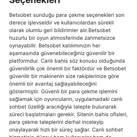
Betsobet sunduğu para çekme seçenekleri son
derece işlevseldir ve kullanıcılardan sürekli
olarak olumlu geri bildirimler alır.Betsobet
huzurlu bir oyun atmosferinde zahmetsizce
oynayabilir. Betsobet katılımınızın her
aşamasında güvenebileceğiniz güvenilir bir
platformdur. Canlı bahis söz konusu olduğunda
güvenilirlik çok önemli bir faktördür ve Betsobet
güvenilir bir makinenin size rakiplerinize göre
önemli bir avantaj sağlayabileceğini
göstermiştir. Güvenli bir para çekme işlemini
sağlamak için oyuncuların, uygulamadaki canlı
sohbet özelliği aracılığıyla talepte bulunarak
süreci başlatmaları gerekir. Sitenin bahis ofisleri,
para çekme taleplerini derhal inceleyip
onaylayarak hızlı bir süreç sağlar. Canlı sohbet