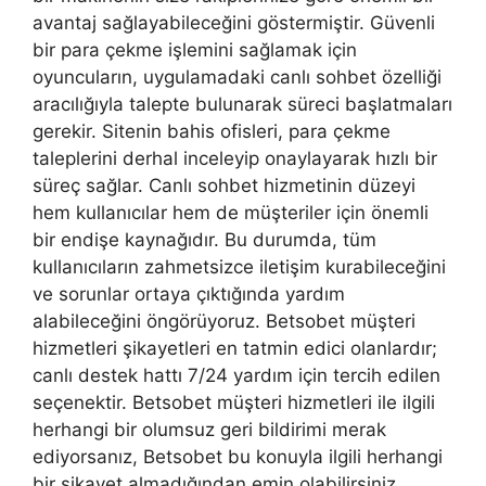
avantaj sağlayabileceğini göstermiştir. Güvenli
bir para çekme işlemini sağlamak için
oyuncuların, uygulamadaki canlı sohbet özelliği
aracılığıyla talepte bulunarak süreci başlatmaları
gerekir. Sitenin bahis ofisleri, para çekme
taleplerini derhal inceleyip onaylayarak hızlı bir
süreç sağlar. Canlı sohbet hizmetinin düzeyi
hem kullanıcılar hem de müşteriler için önemli
bir endişe kaynağıdır. Bu durumda, tüm
kullanıcıların zahmetsizce iletişim kurabileceğini
ve sorunlar ortaya çıktığında yardım
alabileceğini öngörüyoruz. Betsobet müşteri
hizmetleri şikayetleri en tatmin edici olanlardır;
canlı destek hattı 7/24 yardım için tercih edilen
seçenektir. Betsobet müşteri hizmetleri ile ilgili
herhangi bir olumsuz geri bildirimi merak
ediyorsanız, Betsobet bu konuyla ilgili herhangi
bir şikayet almadığından emin olabilirsiniz.