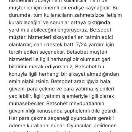
hizmetinin düzeyi hem kullanıcılar hem de
müşteriler için önemli bir endişe kaynağıdır. Bu
durumda, tüm kullanıcıların zahmetsizce iletişim
kurabileceğini ve sorunlar ortaya çıktığında
yardım alabileceğini öngörüyoruz. Betsobet
müşteri hizmetleri şikayetleri en tatmin edici
olanlardır; canlı destek hattı 7/24 yardım için
tercih edilen seçenektir. Betsobet müşteri
hizmetleri ile ilgili herhangi bir olumsuz geri
bildirimi merak ediyorsanız, Betsobet bu
konuyla ilgili herhangi bir şikayet almadığından
emin olabilirsiniz. Betsobet aracılığıyla hala
güvenli para çekme ve para yatırma işlemleri
yapılabilir. İlgili yatırım işlemleriyle ilgili olarak
muhasebeciler, Betsobet mevduatlarının
güvenilirliği konusunda şüphelerini dile getirdi.
Her para çekme seçeneği oyunculara gerekli
ödeme kurallarını sunar. Oyuncular, belirlenen