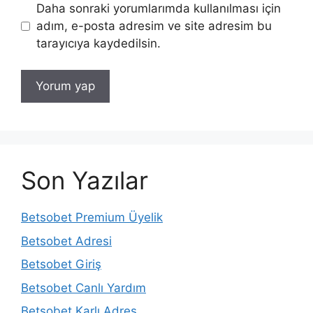
Daha sonraki yorumlarımda kullanılması için
adım, e-posta adresim ve site adresim bu
tarayıcıya kaydedilsin.
Son Yazılar
Betsobet Premium Üyelik
Betsobet Adresi
Betsobet Giriş
Betsobet Canlı Yardım
Betsobet Karlı Adres