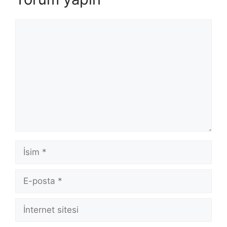
Yorum
İsim
E-
posta
İnternet
sitesi