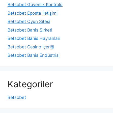
Betsobet Güvenlik Kontrolü
Betsobet Eposta İletişimi
Betsobet Oyun Sitesi
Betsobet Bahis Şirketi
Betsobet Bahis Hayranları
Betsobet Casino İçeriği
Betsobet Bahis Endüstrisi
Kategoriler
Betsobet