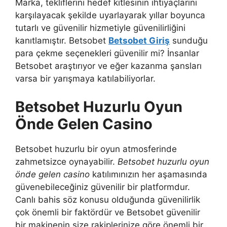
Marka, tekliflerini hedef kitlesinin ihtiyaçlarını
karşılayacak şekilde uyarlayarak yıllar boyunca
tutarlı ve güvenilir hizmetiyle güvenilirliğini
kanıtlamıştır. Betsobet
Betsobet Giriş
sunduğu
para çekme seçenekleri güvenilir mi? İnsanlar
Betsobet araştırıyor ve eğer kazanma şansları
varsa bir yarışmaya katılabiliyorlar.
Betsobet Huzurlu Oyun
Önde Gelen Casino
Betsobet huzurlu bir oyun atmosferinde
zahmetsizce oynayabilir.
Betsobet huzurlu oyun
önde gelen casino
katılımınızın her aşamasında
güvenebileceğiniz güvenilir bir platformdur.
Canlı bahis söz konusu olduğunda güvenilirlik
çok önemli bir faktördür ve Betsobet güvenilir
bir makinenin size rakiplerinize göre önemli bir