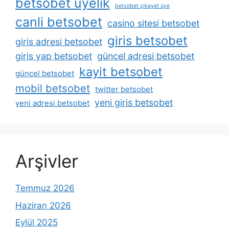
betsobet üyelik
betsobet şikayet üye
canli betsobet
casino sitesi betsobet
giris betsobet
giris adresi betsobet
giris yap betsobet
güncel adresi betsobet
kayit betsobet
güncel betsobet
mobil betsobet
twitter betsobet
yeni giris betsobet
yeni adresi betsobet
Arşivler
Temmuz 2026
Haziran 2026
Eylül 2025