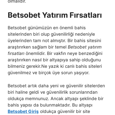
olmalıdır.
Betsobet Yatırım Fırsatları
Betsobet günümüzün en önemli bahis
sitelerinden biri olup güvenilirliği nedeniyle
üyelerinden tam not almıştır. Bir bahis sitesini
araştırırken sağlam bir temel
Betsobet yatırım
fırsatları
önemlidir. Bir vakfın neye benzediğini
araştırırken nasıl bir altyapıya sahip olduğunu
bilmeniz gerekir.Ne yazık ki canlı bahis siteleri
güvenilmez ve birçok üye sorun yaşıyor.
Betsobet artık daha yeni ve güvenilir sitelerden
biri haline geldi ve güvenilirlik sorunlarından
oldukça memnunuz. Ancak altyapı şeklinde bir
bahis yapısı da bulunmaktadır. Bu altyapı
Betsobet Giriş
oldukça güvenilir bir site