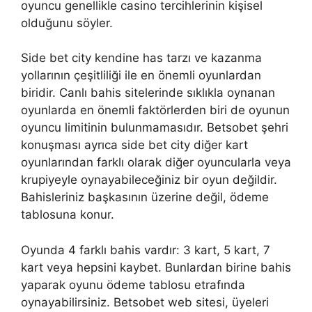
oyuncu genellikle casino tercihlerinin kişisel
olduğunu söyler.
Side bet city kendine has tarzı ve kazanma
yollarının çeşitliliği ile en önemli oyunlardan
biridir. Canlı bahis sitelerinde sıklıkla oynanan
oyunlarda en önemli faktörlerden biri de oyunun
oyuncu limitinin bulunmamasıdır. Betsobet şehri
konuşması ayrıca side bet city diğer kart
oyunlarından farklı olarak diğer oyuncularla veya
krupiyeyle oynayabileceğiniz bir oyun değildir.
Bahisleriniz başkasının üzerine değil, ödeme
tablosuna konur.
Oyunda 4 farklı bahis vardır: 3 kart, 5 kart, 7
kart veya hepsini kaybet. Bunlardan birine bahis
yaparak oyunu ödeme tablosu etrafında
oynayabilirsiniz. Betsobet web sitesi, üyeleri