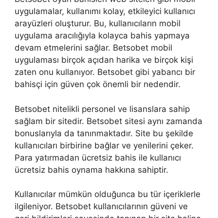
uygulamalar, kullanımı kolay, etkileyici kullanıcı
arayüzleri oluşturur. Bu, kullanıcıların mobil
uygulama aracılığıyla kolayca bahis yapmaya
devam etmelerini sağlar. Betsobet mobil
uygulaması birçok açıdan harika ve birçok kişi
zaten onu kullanıyor. Betsobet gibi yabancı bir
bahisçi için güven çok önemli bir nedendir.
Betsobet nitelikli personel ve lisanslara sahip
sağlam bir sitedir. Betsobet sitesi aynı zamanda
bonuslarıyla da tanınmaktadır. Site bu şekilde
kullanıcıları birbirine bağlar ve yenilerini çeker.
Para yatırmadan ücretsiz bahis ile kullanıcı
ücretsiz bahis oynama hakkına sahiptir.
Kullanıcılar mümkün olduğunca bu tür içeriklerle
ilgileniyor. Betsobet kullanıcılarının güveni ve