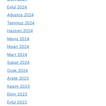
Eylül 2024
Ağustos 2024
Temmuz 2024
Haziran 2024
Mayıs 2024
Nisan 2024
Mart 2024
Şubat 2024
Ocak 2024
Aralık 2023
Kasım 2023
Ekim 2023
Eylül 2023