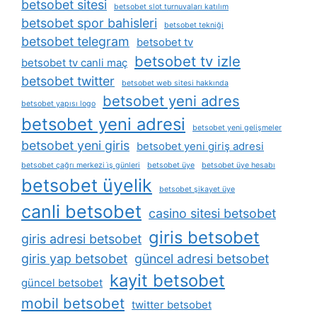
betsobet sitesi
betsobet slot turnuvaları katılım
betsobet spor bahisleri
betsobet tekniği
betsobet telegram
betsobet tv
betsobet tv izle
betsobet tv canli maç
betsobet twitter
betsobet web sitesi hakkında
betsobet yeni adres
betsobet yapısı logo
betsobet yeni adresi
betsobet yeni gelişmeler
betsobet yeni giris
betsobet yeni giriş adresi
betsobet çağrı merkezi i̇ş günleri
betsobet üye
betsobet üye hesabı
betsobet üyelik
betsobet şikayet üye
canli betsobet
casino sitesi betsobet
giris betsobet
giris adresi betsobet
giris yap betsobet
güncel adresi betsobet
kayit betsobet
güncel betsobet
mobil betsobet
twitter betsobet