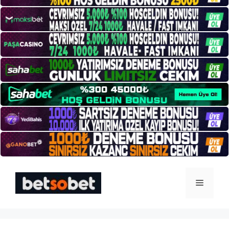
İçeriğe
atla
Menü