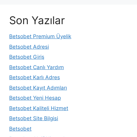
Son Yazılar
Betsobet Premium Üyelik
Betsobet Adresi
Betsobet Giriş
Betsobet Canlı Yardım
Betsobet Karlı Adres
Betsobet Kayıt Adımları
Betsobet Yeni Hesap
Betsobet Kaliteli Hizmet
Betsobet Site Bilgisi
Betsobet