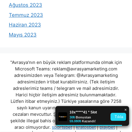
Ağustos 2023
Temmuz 2023
Haziran 2023
Mayıs 2023
"Avrasya'nın en büyük reklam platformunda olmak için
Microsoft Teams:
reklam@avrasyamarketing.com
adresimizden veya Telegram: @Avrasyamarketing
adresimizden irtibat kurabilirsiniz. (Tek iletişim
adreslerimiz teams / telegram ve mail adresimizdir.
Harici hiçbir iletişim adresimiz bulunmamaktadır.
Lütfen itibar etmeyiniz.) Türkiye yasalarına göre 7258
sayılı kanun uyarınca yasa dışı bahis oynamanın
cezaları mevcuttur. Şu an bulunduğunuz site hiç bir
şekilde illegal bahis oyunları oynatmıyor ve oynamaya
aracı olmuyordur.
sportsbet
|
kratosbet
|
playbet
|