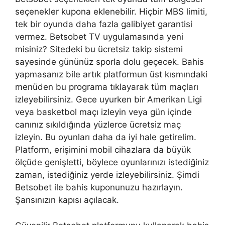
seçenekler kupona eklenebilir. Hiçbir MBS limiti,
tek bir oyunda daha fazla galibiyet garantisi
vermez. Betsobet TV uygulamasında yeni
misiniz? Sitedeki bu ücretsiz takip sistemi
sayesinde gününüz sporla dolu geçecek. Bahis
yapmasanız bile artık platformun üst kısmındaki
menüden bu programa tıklayarak tüm maçları
izleyebilirsiniz. Gece uyurken bir Amerikan Ligi
veya basketbol maçı izleyin veya gün içinde
canınız sıkıldığında yüzlerce ücretsiz maç
izleyin. Bu oyunları daha da iyi hale getirelim.
Platform, erişimini mobil cihazlara da büyük
ölçüde genişletti, böylece oyunlarınızı istediğiniz
zaman, istediğiniz yerde izleyebilirsiniz. Şimdi
Betsobet ile bahis kuponunuzu hazırlayın.
Şansınızın kapısı açılacak.