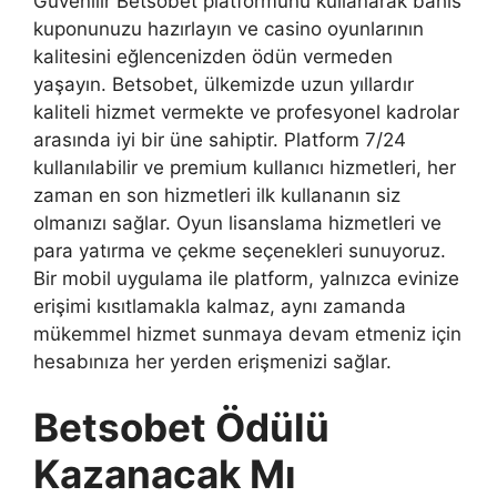
Güvenilir Betsobet platformunu kullanarak bahis
kuponunuzu hazırlayın ve casino oyunlarının
kalitesini eğlencenizden ödün vermeden
yaşayın. Betsobet, ülkemizde uzun yıllardır
kaliteli hizmet vermekte ve profesyonel kadrolar
arasında iyi bir üne sahiptir. Platform 7/24
kullanılabilir ve premium kullanıcı hizmetleri, her
zaman en son hizmetleri ilk kullananın siz
olmanızı sağlar. Oyun lisanslama hizmetleri ve
para yatırma ve çekme seçenekleri sunuyoruz.
Bir mobil uygulama ile platform, yalnızca evinize
erişimi kısıtlamakla kalmaz, aynı zamanda
mükemmel hizmet sunmaya devam etmeniz için
hesabınıza her yerden erişmenizi sağlar.
Betsobet Ödülü
Kazanacak Mı