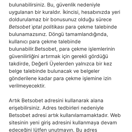
bulunabilirsiniz. Bu, güvenlik nedeniyle
uygulanan bir kuraldır. İkincisi, hesabınızda yeri
doldurulamaz bir bonusunuz olduğu sürece
Betsobet i̇ptal politikası
para çekme talebinde
bulunamazsınız. Döngü tamamlandığında,
kullanıcı para çekme talebinde
bulunabilir.Betsobet, para çekme işlemlerinin
güvenilirliğini artırmak için gerekli gördüğü
takdirde, Değerli Üyelerden yalnızca bir kez
belge talebinde bulunacak ve belgeler
gönderilene kadar para çekme işlemine izin
verilmeyecektir.
Artık Betsobet adresini kullanarak alana
erişebilirsiniz. Adres tedbirleri nedeniyle
Betsobet adresi artık kullanılamamaktadır. Web
sitesinin yeni giriş adresini kullanmaya devam
edeceğini lütfen unutmayın. Bu adres