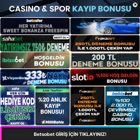
×
Betsobet GİRİŞ İÇİN TIKLAYINIZ!