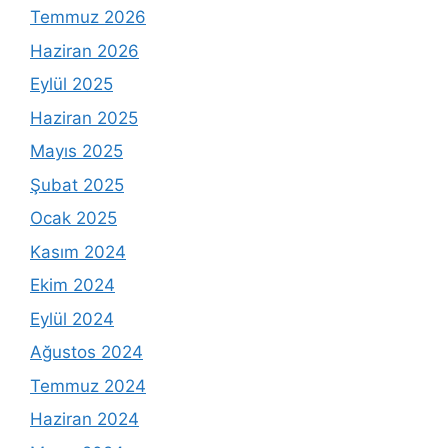
Temmuz 2026
Haziran 2026
Eylül 2025
Haziran 2025
Mayıs 2025
Şubat 2025
Ocak 2025
Kasım 2024
Ekim 2024
Eylül 2024
Ağustos 2024
Temmuz 2024
Haziran 2024