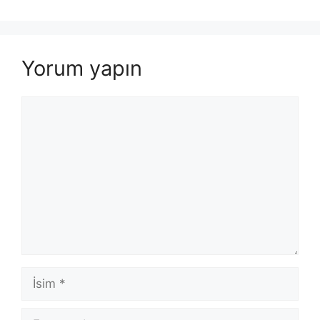
Yorum yapın
Yorum
İsim
E-