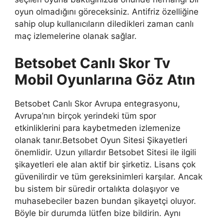
oyun olmadığını göreceksiniz. Antifriz özelliğine
sahip olup kullanıcıların diledikleri zaman canlı
maç izlemelerine olanak sağlar.
Betsobet Canlı Skor Tv
Mobil Oyunlarına Göz Atın
Betsobet Canlı Skor Avrupa entegrasyonu,
Avrupa’nın birçok yerindeki tüm spor
etkinliklerini para kaybetmeden izlemenize
olanak tanır.Betsobet Oyun Sitesi Şikayetleri
önemlidir. Uzun yıllardır Betsobet Sitesi ile ilgili
şikayetleri ele alan aktif bir şirketiz. Lisans çok
güvenilirdir ve tüm gereksinimleri karşılar. Ancak
bu sistem bir süredir ortalıkta dolaşıyor ve
muhasebeciler bazen bundan şikayetçi oluyor.
Böyle bir durumda lütfen bize bildirin. Aynı