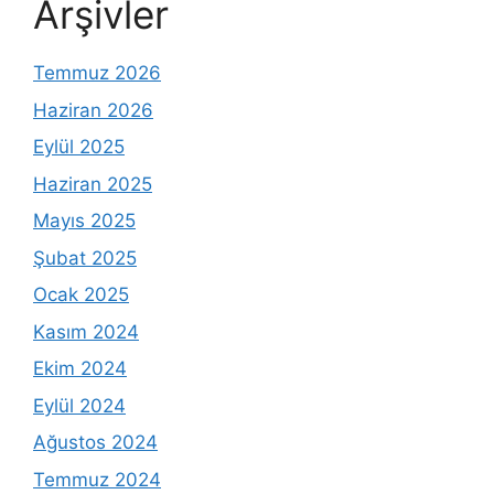
Arşivler
Temmuz 2026
Haziran 2026
Eylül 2025
Haziran 2025
Mayıs 2025
Şubat 2025
Ocak 2025
Kasım 2024
Ekim 2024
Eylül 2024
Ağustos 2024
Temmuz 2024