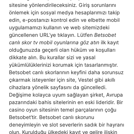
sitesine yönlendirileceksiniz. Giriş sorunlarını
önlemek için sosyal medya hesaplarımızı takip
edin, e-postanızı kontrol edin ve elbette mobil
uygulamamızı kullanın ve web sitemizdeki
güncellenen URL’ye tıklayın. Lütfen
Betsobet
canlı skor tv mobil oyunlarına göz atın
ilk kayıt
olduğunuzda geçerli olan hüküm ve koşulları
dikkate alın. Bu kurallar sizi ve yasal
yükümlülüklerinizi korumak için tasarlanmıştır.
Betsobet canlı skorlarının keyfini daha sorunsuz
çıkarmak isteyenler için site, Vestel gibi akıllı
cihazlara yönelik sayfasını da güncelledi.
Değişime kolayca uyum sağlayan şirket, Avrupa
pazarındaki bahis sitelerinin en eski lideridir. Bir
casino oyun sitesinin temel parçalarının çoğu
Betsobet’tir. Betsobet canlı skorunu
deneyimleyin ve slot severlerin sadık bir hayranı
olun. Kurulduğu ülkedeki kayıt ve gelire ilişkin