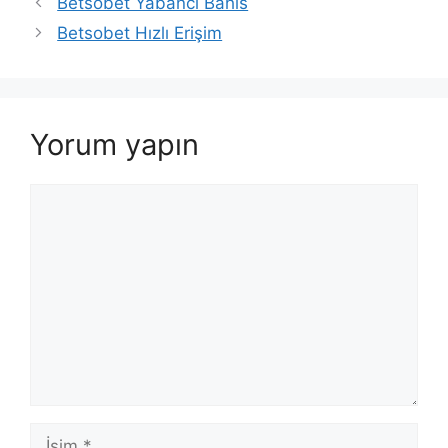
Betsobet Yabancı Bahis
Betsobet Hızlı Erişim
Yorum yapın
Yorum
İsim