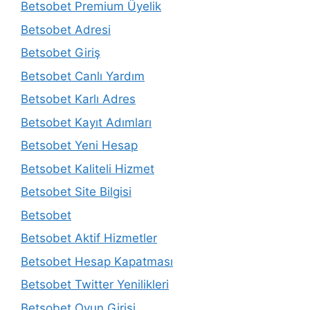
Betsobet Premium Üyelik
Betsobet Adresi
Betsobet Giriş
Betsobet Canlı Yardım
Betsobet Karlı Adres
Betsobet Kayıt Adımları
Betsobet Yeni Hesap
Betsobet Kaliteli Hizmet
Betsobet Site Bilgisi
Betsobet
Betsobet Aktif Hizmetler
Betsobet Hesap Kapatması
Betsobet Twitter Yenilikleri
Betsobet Oyun Girişi