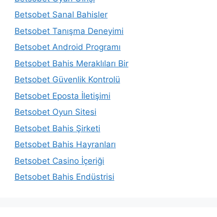
Betsobet Sanal Bahisler
Betsobet Tanışma Deneyimi
Betsobet Android Programı
Betsobet Bahis Meraklıları Bir
Betsobet Güvenlik Kontrolü
Betsobet Eposta İletişimi
Betsobet Oyun Sitesi
Betsobet Bahis Şirketi
Betsobet Bahis Hayranları
Betsobet Casino İçeriği
Betsobet Bahis Endüstrisi