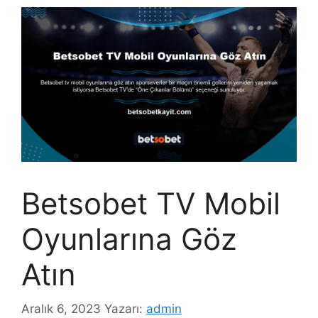
Betsobet TV Mobil
Oyunlarına Göz
Atın
Aralık 6, 2023
Yazarı:
admin