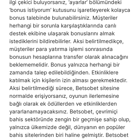
ilgi çekici buluyorsanız, ‘ayarlar’ bölümündeki
‘bonus istiyorum’ kutusunu işaretleyerek kolayca
bonus talebinde bulunabilirsiniz. Müşteriler
herhangi bir sorunla karşılaştıklarında canlı
destek ekibine ulaşarak bonuslarını almak
istediklerini bildirebilirler. Aksi belirtilmedikçe,
müşteriler para yatırma işlemi sonrasında
bonusun hesaplarına transfer olarak alınacağını
beklememelidir. Bonus yalnızca herhangi bir
zamanda talep edilebildiğinden. Etkinliklere
katılmak için kişilerin izin alması gerekmektedir.
Aksi belirtilmediği sürece, Betsobet sitesine
normalde erişiyorsanız, oyunun ilerlemesine
bağlı olarak ek ödüllerden ve etkinliklerden
yararlanamayacaksınız. Betsobet, çevrimiçi
bahis sektöründe zengin bir geçmişe sahip olup,
yalnızca ülkemizde değil, dünyanın en popüler
bahis sitelerinden biri haline gelmiştir. Betsobet