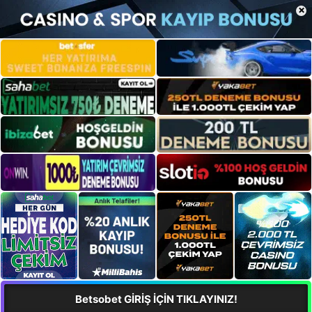
×
Betsobet GİRİŞ İÇİN TIKLAYINIZ!