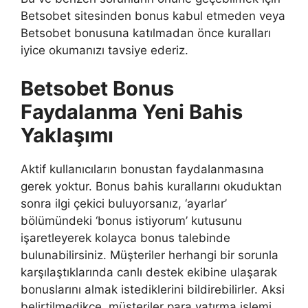
Betsobet sitesinden bonus kabul etmeden veya
Betsobet bonusuna katılmadan önce kuralları
iyice okumanızı tavsiye ederiz.
Betsobet Bonus
Faydalanma Yeni Bahis
Yaklaşımı
Aktif kullanıcıların bonustan faydalanmasına
gerek yoktur. Bonus bahis kurallarını okuduktan
sonra ilgi çekici buluyorsanız, ‘ayarlar’
bölümündeki ‘bonus istiyorum’ kutusunu
işaretleyerek kolayca bonus talebinde
bulunabilirsiniz. Müşteriler herhangi bir sorunla
karşılaştıklarında canlı destek ekibine ulaşarak
bonuslarını almak istediklerini bildirebilirler. Aksi
belirtilmedikçe, müşteriler para yatırma işlemi