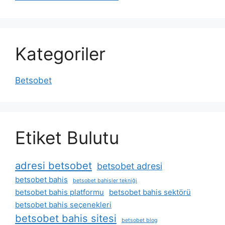
Kategoriler
Betsobet
Etiket Bulutu
adresi betsobet
betsobet adresi
betsobet bahis
betsobet bahisler tekniği
betsobet bahis platformu
betsobet bahis sektörü
betsobet bahis seçenekleri
betsobet bahis sitesi
betsobet blog