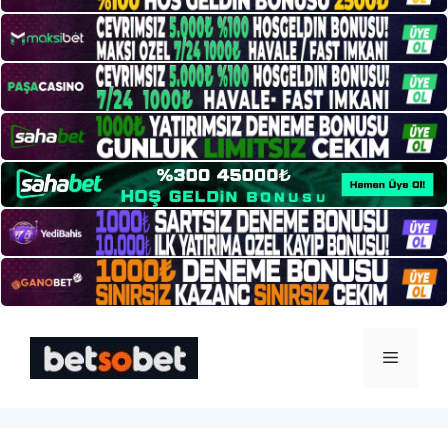
İçeriğe
atla
Menü