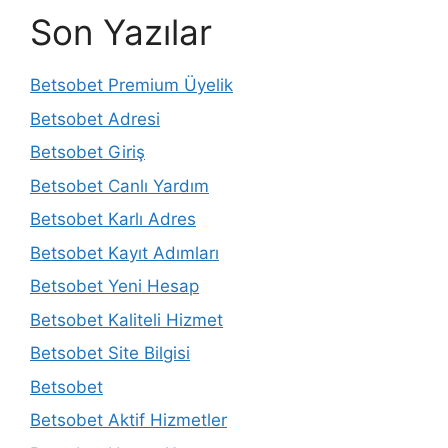
Son Yazılar
Betsobet Premium Üyelik
Betsobet Adresi
Betsobet Giriş
Betsobet Canlı Yardım
Betsobet Karlı Adres
Betsobet Kayıt Adımları
Betsobet Yeni Hesap
Betsobet Kaliteli Hizmet
Betsobet Site Bilgisi
Betsobet
Betsobet Aktif Hizmetler