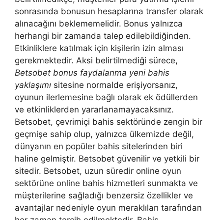
sonrasında bonusun hesaplarına transfer olarak
alınacağını beklememelidir. Bonus yalnızca
herhangi bir zamanda talep edilebildiğinden.
Etkinliklere katılmak için kişilerin izin alması
gerekmektedir. Aksi belirtilmediği sürece,
Betsobet bonus faydalanma yeni bahis
yaklaşımı
sitesine normalde erişiyorsanız,
oyunun ilerlemesine bağlı olarak ek ödüllerden
ve etkinliklerden yararlanamayacaksınız.
Betsobet, çevrimiçi bahis sektöründe zengin bir
geçmişe sahip olup, yalnızca ülkemizde değil,
dünyanın en popüler bahis sitelerinden biri
haline gelmiştir. Betsobet güvenilir ve yetkili bir
sitedir. Betsobet, uzun süredir online oyun
sektörüne online bahis hizmetleri sunmakta ve
müşterilerine sağladığı benzersiz özellikler ve
avantajlar nedeniyle oyun meraklıları tarafından
her zaman tercih edilmektedir. Bahis