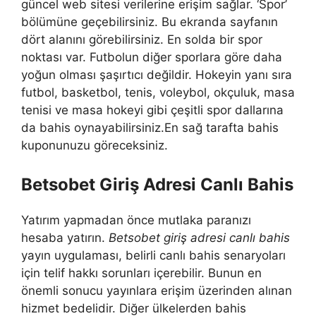
güncel web sitesi verilerine erişim sağlar. ‘Spor’
bölümüne geçebilirsiniz. Bu ekranda sayfanın
dört alanını görebilirsiniz. En solda bir spor
noktası var. Futbolun diğer sporlara göre daha
yoğun olması şaşırtıcı değildir. Hokeyin yanı sıra
futbol, ​​basketbol, ​​tenis, voleybol, okçuluk, masa
tenisi ve masa hokeyi gibi çeşitli spor dallarına
da bahis oynayabilirsiniz.En sağ tarafta bahis
kuponunuzu göreceksiniz.
Betsobet Giriş Adresi Canlı Bahis
Yatırım yapmadan önce mutlaka paranızı
hesaba yatırın.
Betsobet giriş adresi canlı bahis
yayın uygulaması, belirli canlı bahis senaryoları
için telif hakkı sorunları içerebilir. Bunun en
önemli sonucu yayınlara erişim üzerinden alınan
hizmet bedelidir. Diğer ülkelerden bahis