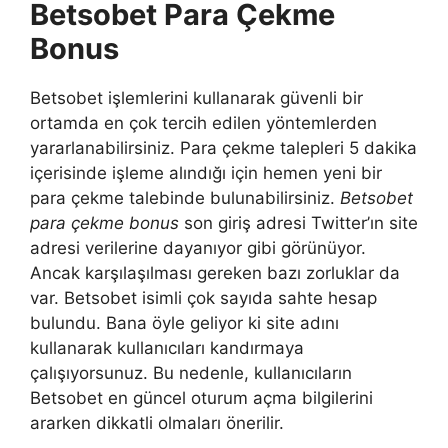
Betsobet Para Çekme
Bonus
Betsobet işlemlerini kullanarak güvenli bir
ortamda en çok tercih edilen yöntemlerden
yararlanabilirsiniz. Para çekme talepleri 5 dakika
içerisinde işleme alındığı için hemen yeni bir
para çekme talebinde bulunabilirsiniz.
Betsobet
para çekme bonus
son giriş adresi Twitter’ın site
adresi verilerine dayanıyor gibi görünüyor.
Ancak karşılaşılması gereken bazı zorluklar da
var. Betsobet isimli çok sayıda sahte hesap
bulundu. Bana öyle geliyor ki site adını
kullanarak kullanıcıları kandırmaya
çalışıyorsunuz. Bu nedenle, kullanıcıların
Betsobet en güncel oturum açma bilgilerini
ararken dikkatli olmaları önerilir.