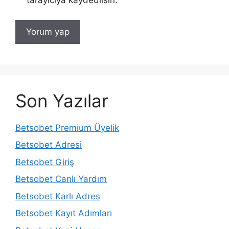
tarayıcıya kaydedilsin.
Son Yazılar
Betsobet Premium Üyelik
Betsobet Adresi
Betsobet Giriş
Betsobet Canlı Yardım
Betsobet Karlı Adres
Betsobet Kayıt Adımları