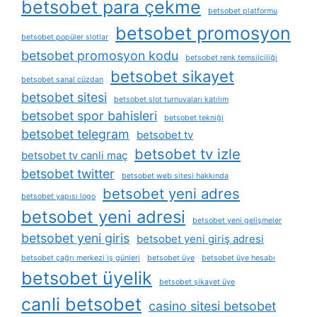
betsobet para çekme
betsobet platformu
betsobet promosyon
betsobet popüler slotlar
betsobet promosyon kodu
betsobet renk temsilciliği
betsobet sikayet
betsobet sanal cüzdan
betsobet sitesi
betsobet slot turnuvaları katılım
betsobet spor bahisleri
betsobet tekniği
betsobet telegram
betsobet tv
betsobet tv izle
betsobet tv canli maç
betsobet twitter
betsobet web sitesi hakkında
betsobet yeni adres
betsobet yapısı logo
betsobet yeni adresi
betsobet yeni gelişmeler
betsobet yeni giris
betsobet yeni giriş adresi
betsobet çağrı merkezi i̇ş günleri
betsobet üye
betsobet üye hesabı
betsobet üyelik
betsobet şikayet üye
canli betsobet
casino sitesi betsobet