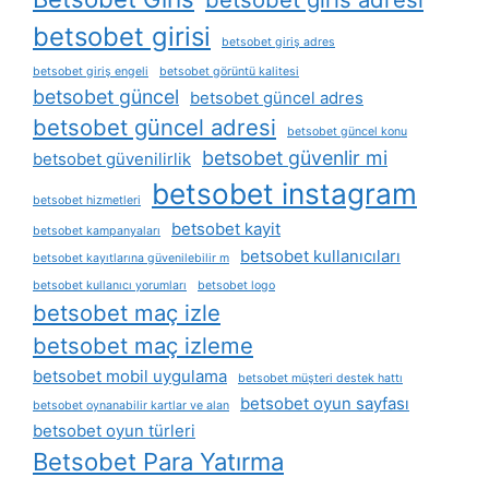
betsobet girisi
betsobet giriş adres
betsobet giriş engeli
betsobet görüntü kalitesi
betsobet güncel
betsobet güncel adres
betsobet güncel adresi
betsobet güncel konu
betsobet güvenlir mi
betsobet güvenilirlik
betsobet instagram
betsobet hizmetleri
betsobet kayit
betsobet kampanyaları
betsobet kullanıcıları
betsobet kayıtlarına güvenilebilir m
betsobet kullanıcı yorumları
betsobet logo
betsobet maç izle
betsobet maç izleme
betsobet mobil uygulama
betsobet müşteri destek hattı
betsobet oyun sayfası
betsobet oynanabilir kartlar ve alan
betsobet oyun türleri
Betsobet Para Yatırma