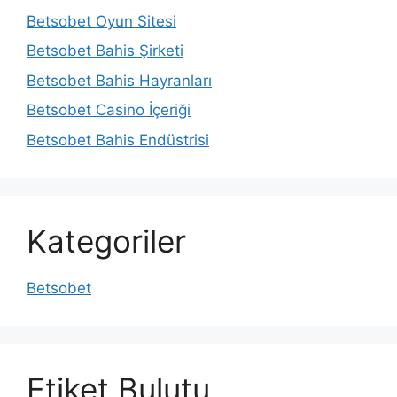
Betsobet Oyun Sitesi
Betsobet Bahis Şirketi
Betsobet Bahis Hayranları
Betsobet Casino İçeriği
Betsobet Bahis Endüstrisi
Kategoriler
Betsobet
Etiket Bulutu