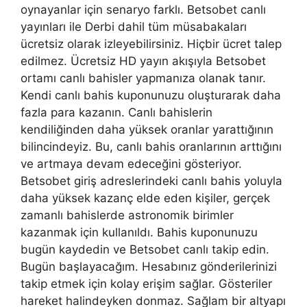
oynayanlar için senaryo farklı. Betsobet canlı
yayınları ile Derbi dahil tüm müsabakaları
ücretsiz olarak izleyebilirsiniz. Hiçbir ücret talep
edilmez. Ücretsiz HD yayın akışıyla Betsobet
ortamı canlı bahisler yapmanıza olanak tanır.
Kendi canlı bahis kuponunuzu oluşturarak daha
fazla para kazanın. Canlı bahislerin
kendiliğinden daha yüksek oranlar yarattığının
bilincindeyiz. Bu, canlı bahis oranlarının arttığını
ve artmaya devam edeceğini gösteriyor.
Betsobet giriş adreslerindeki canlı bahis yoluyla
daha yüksek kazanç elde eden kişiler, gerçek
zamanlı bahislerde astronomik birimler
kazanmak için kullanıldı. Bahis kuponunuzu
bugün kaydedin ve Betsobet canlı takip edin.
Bugün başlayacağım. Hesabınız gönderilerinizi
takip etmek için kolay erişim sağlar. Gösteriler
hareket halindeyken donmaz. Sağlam bir altyapı