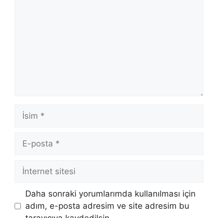
İsim
E-
posta
İnternet
sitesi
Daha sonraki yorumlarımda kullanılması için
adım, e-posta adresim ve site adresim bu