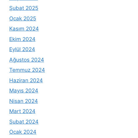
Şubat 2025
Ocak 2025
Kasım 2024
Ekim 2024
Eylül 2024
Ağustos 2024
Temmuz 2024
Haziran 2024
Mayıs 2024
Nisan 2024
Mart 2024
Şubat 2024
Ocak 2024