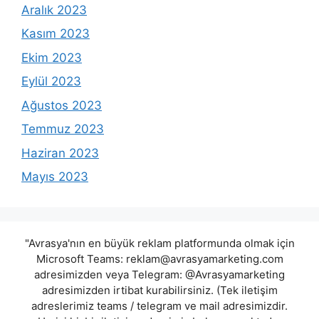
Aralık 2023
Kasım 2023
Ekim 2023
Eylül 2023
Ağustos 2023
Temmuz 2023
Haziran 2023
Mayıs 2023
"Avrasya'nın en büyük reklam platformunda olmak için
Microsoft Teams:
reklam@avrasyamarketing.com
adresimizden veya Telegram: @Avrasyamarketing
adresimizden irtibat kurabilirsiniz. (Tek iletişim
adreslerimiz teams / telegram ve mail adresimizdir.