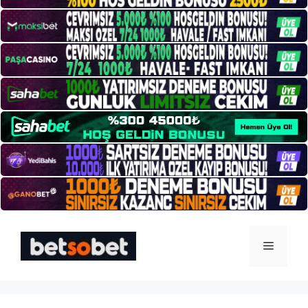
İçeriğe
atla
Menü