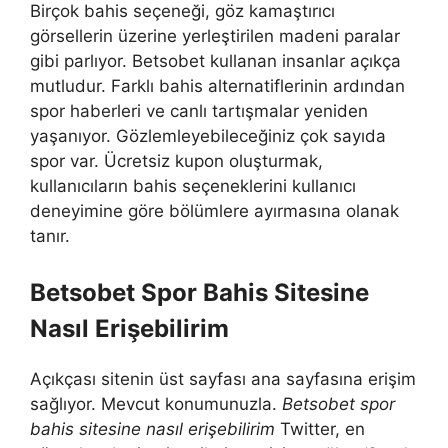
Birçok bahis seçeneği, göz kamaştırıcı
görsellerin üzerine yerleştirilen madeni paralar
gibi parlıyor. Betsobet kullanan insanlar açıkça
mutludur. Farklı bahis alternatiflerinin ardından
spor haberleri ve canlı tartışmalar yeniden
yaşanıyor. Gözlemleyebileceğiniz çok sayıda
spor var. Ücretsiz kupon oluşturmak,
kullanıcıların bahis seçeneklerini kullanıcı
deneyimine göre bölümlere ayırmasına olanak
tanır.
Betsobet Spor Bahis Sitesine
Nasıl Erişebilirim
Açıkçası sitenin üst sayfası ana sayfasına erişim
sağlıyor. Mevcut konumunuzla.
Betsobet spor
bahis sitesine nasıl erişebilirim
Twitter, en