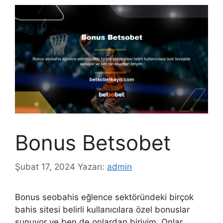
Bonus Betsobet
Şubat 17, 2024
Yazarı:
admin
Bonus seobahis eğlence sektöründeki birçok
bahis sitesi belirli kullanıcılara özel bonuslar
sunuyor ve ben de onlardan biriyim. Onlar