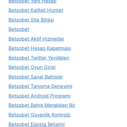
Betsobet Yeni Hesap
Betsobet Kaliteli Hizmet
Betsobet Site Bilgisi
Betsobet
Betsobet Aktif Hizmetler
Betsobet Hesap Kapatması
Betsobet Twitter Yenilikleri
Betsobet Oyun Girişi
Betsobet Sanal Bahisler
Betsobet Tanışma Deneyimi
Betsobet Android Programı
Betsobet Bahis Meraklıları Bir
Betsobet Güvenlik Kontrolü
Betsobet Eposta İletişimi