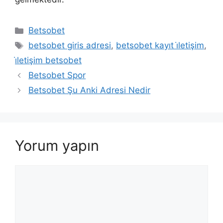
Kategoriler
Betsobet
Etiketler
betsobet giris adresi
,
betsobet kayıt i̇letişim
,
i̇letişim betsobet
Betsobet Spor
Betsobet Şu Anki Adresi Nedir
Yorum yapın
Yorum