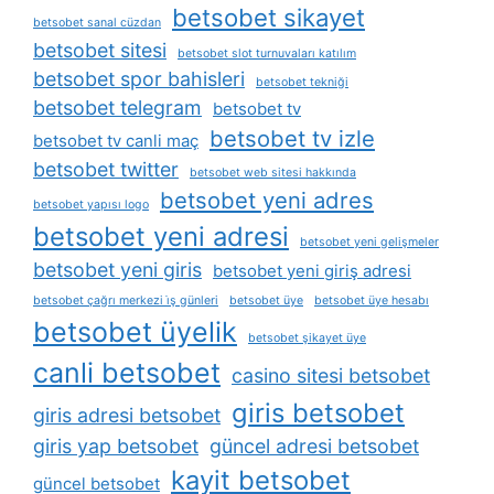
betsobet sikayet
betsobet sanal cüzdan
betsobet sitesi
betsobet slot turnuvaları katılım
betsobet spor bahisleri
betsobet tekniği
betsobet telegram
betsobet tv
betsobet tv izle
betsobet tv canli maç
betsobet twitter
betsobet web sitesi hakkında
betsobet yeni adres
betsobet yapısı logo
betsobet yeni adresi
betsobet yeni gelişmeler
betsobet yeni giris
betsobet yeni giriş adresi
betsobet çağrı merkezi i̇ş günleri
betsobet üye
betsobet üye hesabı
betsobet üyelik
betsobet şikayet üye
canli betsobet
casino sitesi betsobet
giris betsobet
giris adresi betsobet
giris yap betsobet
güncel adresi betsobet
kayit betsobet
güncel betsobet