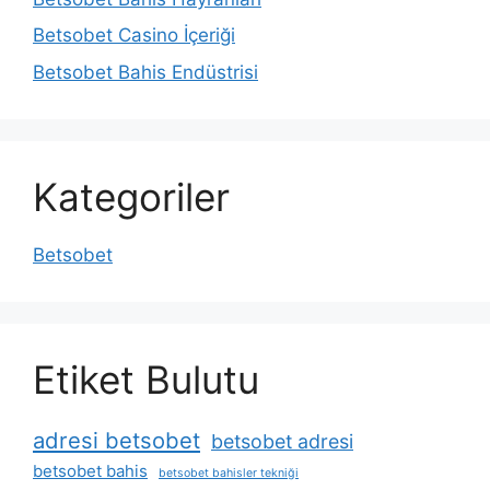
Betsobet Casino İçeriği
Betsobet Bahis Endüstrisi
Kategoriler
Betsobet
Etiket Bulutu
adresi betsobet
betsobet adresi
betsobet bahis
betsobet bahisler tekniği