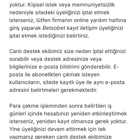
yoktur. Kişisel istek veya memnuniyetsizlik
nedeniyle sitedeki üyeliğinizi iptal etmek
isterseniz, lütfen firmanın online yardım hattına
giriş yaparak
Betsobet kayıt i̇letişim
üyeliğinizi
iptal etmek istediğinizi belirtiniz.
Canlı destek ekibimiz size neden iptal ettiğinizi
sorabilir veya destek adresinize veya
bilgilerinize e-posta bildirimi gönderebilir. E-
posta ile abonelikten çıkmak isteyen
kullanıcıların, sitede kayıtlı üye ile aynı e-posta
adresini belirtmeleri gerekmektedir.
Para çekme işleminden sonra belirtilen iş
günleri içinde hesabınızı yeniden etkinleştirmek
isterseniz, yeniden kayıt olmanıza gerek yoktur.
Yine üyeliğinizi devam ettirmek için tek
yapmanız gereken canlı destek ekibimize