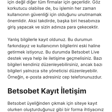
için değil diğer tüm firmalar için geçerlidir. Göz
korkutucu olabilse de, bu işlemin her zaman
kullanıcının güvenliği için olduğunu unutmamak
önemlidir. Aksi takdirde, başka biri hesabınıza
giriş yapacak ve sizin adınıza para çekecektir.
Yanlış bilgilerle kayıt oldunuz. Bu durumun
farkındayız ve kullanıcının bilgilerini eski haline
getirmek istiyoruz. Bu durumda Betsobet Live
destek veya help ile iletişime geçmelisiniz. Bazı
bilgileri kendiniz düzenleyebilirsiniz, ancak bazı
bilgileri yalnızca site yöneticisi düzenleyebilir.
Örneğin, e-posta adresiniz cep telefonunuzdur.
Betsobet Kayıt İletişim
Betsobet üyeliğinden çıkmak için siteye kayıt
olurken oluşturduğunuz gibi bir forma ihtiyacınız