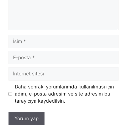
İsim
E-
posta
İnternet
sitesi
Daha sonraki yorumlarımda kullanılması için
adım, e-posta adresim ve site adresim bu
tarayıcıya kaydedilsin.