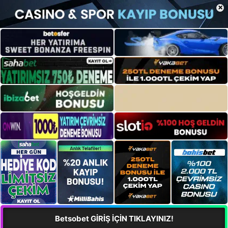
×
Betsobet GİRİŞ İÇİN TIKLAYINIZ!