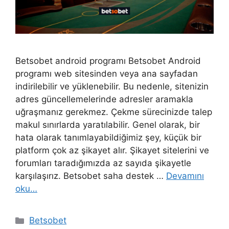
Betsobet android programı Betsobet Android
programı web sitesinden veya ana sayfadan
indirilebilir ve yüklenebilir. Bu nedenle, sitenizin
adres güncellemelerinde adresler aramakla
uğraşmanız gerekmez. Çekme sürecinizde talep
makul sınırlarda yaratılabilir. Genel olarak, bir
hata olarak tanımlayabildiğimiz şey, küçük bir
platform çok az şikayet alır. Şikayet sitelerini ve
forumları taradığımızda az sayıda şikayetle
karşılaşırız. Betsobet saha destek …
Devamını
oku…
Kategoriler
Betsobet