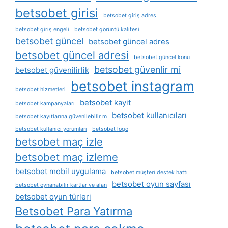
betsobet girisi
betsobet giriş adres
betsobet giriş engeli
betsobet görüntü kalitesi
betsobet güncel
betsobet güncel adres
betsobet güncel adresi
betsobet güncel konu
betsobet güvenlir mi
betsobet güvenilirlik
betsobet instagram
betsobet hizmetleri
betsobet kayit
betsobet kampanyaları
betsobet kullanıcıları
betsobet kayıtlarına güvenilebilir m
betsobet kullanıcı yorumları
betsobet logo
betsobet maç izle
betsobet maç izleme
betsobet mobil uygulama
betsobet müşteri destek hattı
betsobet oyun sayfası
betsobet oynanabilir kartlar ve alan
betsobet oyun türleri
Betsobet Para Yatırma