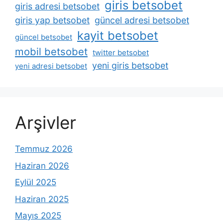
giris betsobet
giris adresi betsobet
giris yap betsobet
güncel adresi betsobet
kayit betsobet
güncel betsobet
mobil betsobet
twitter betsobet
yeni giris betsobet
yeni adresi betsobet
Arşivler
Temmuz 2026
Haziran 2026
Eylül 2025
Haziran 2025
Mayıs 2025