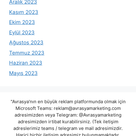
Aralık 2023
Kasım 2023
Ekim 2023
Eylül 2023
Ağustos 2023
Temmuz 2023
Haziran 2023
Mayıs 2023
"Avrasya'nın en büyük reklam platformunda olmak için
Microsoft Teams:
reklam@avrasyamarketing.com
adresimizden veya Telegram: @Avrasyamarketing
adresimizden irtibat kurabilirsiniz. (Tek iletişim
adreslerimiz teams / telegram ve mail adresimizdir.
Harici hiçbir iletişim adresimiz bulunmamaktadır.