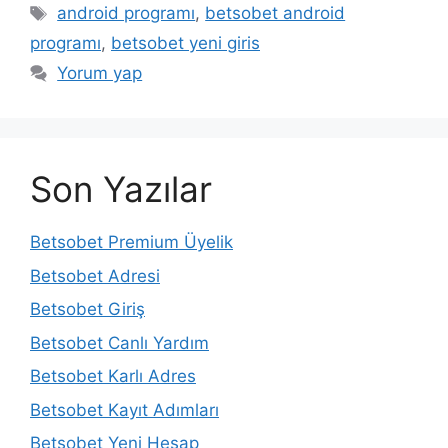
Etiketler
android programı
,
betsobet android
programı
,
betsobet yeni giris
Yorum yap
Son Yazılar
Betsobet Premium Üyelik
Betsobet Adresi
Betsobet Giriş
Betsobet Canlı Yardım
Betsobet Karlı Adres
Betsobet Kayıt Adımları
Betsobet Yeni Hesap