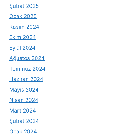
Şubat 2025
Ocak 2025
Kasım 2024
Ekim 2024
Eylül 2024
Ağustos 2024
Temmuz 2024
Haziran 2024
Mayıs 2024
Nisan 2024
Mart 2024
Şubat 2024
Ocak 2024