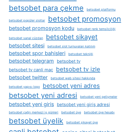
betsobet para çekme
betsobet platformu
betsobet promosyon
betsobet popüler slotlar
betsobet promosyon kodu
betsobet renk temsilciliği
betsobet sikayet
betsobet sanal cüzdan
betsobet sitesi
betsobet slot turnuvaları katılım
betsobet spor bahisleri
betsobet tekniği
betsobet telegram
betsobet tv
betsobet tv izle
betsobet tv canli maç
betsobet twitter
betsobet web sitesi hakkında
betsobet yeni adres
betsobet yapısı logo
betsobet yeni adresi
betsobet yeni gelişmeler
betsobet yeni giris
betsobet yeni giriş adresi
betsobet çağrı merkezi i̇ş günleri
betsobet üye
betsobet üye hesabı
betsobet üyelik
betsobet şikayet üye
canli betsobet