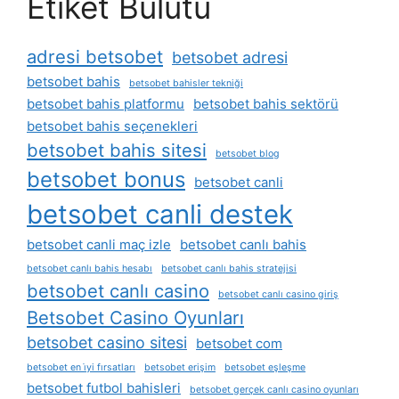
Etiket Bulutu
adresi betsobet
betsobet adresi
betsobet bahis
betsobet bahisler tekniği
betsobet bahis platformu
betsobet bahis sektörü
betsobet bahis seçenekleri
betsobet bahis sitesi
betsobet blog
betsobet bonus
betsobet canli
betsobet canli destek
betsobet canli maç izle
betsobet canlı bahis
betsobet canlı bahis hesabı
betsobet canlı bahis stratejisi
betsobet canlı casino
betsobet canlı casino giriş
Betsobet Casino Oyunları
betsobet casino sitesi
betsobet com
betsobet en i̇yi fırsatları
betsobet erişim
betsobet eşleşme
betsobet futbol bahisleri
betsobet gerçek canlı casino oyunları