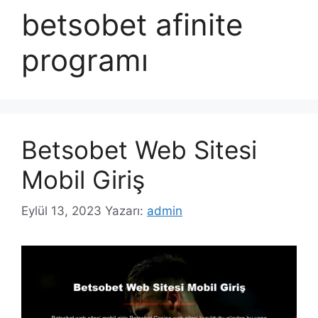
betsobet afinite
programı
Betsobet Web Sitesi
Mobil Giriş
Eylül 13, 2023
Yazarı:
admin