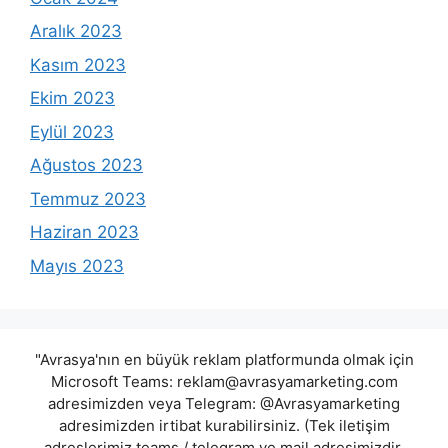
Aralık 2023
Kasım 2023
Ekim 2023
Eylül 2023
Ağustos 2023
Temmuz 2023
Haziran 2023
Mayıs 2023
"Avrasya'nın en büyük reklam platformunda olmak için
Microsoft Teams:
reklam@avrasyamarketing.com
adresimizden veya Telegram: @Avrasyamarketing
adresimizden irtibat kurabilirsiniz. (Tek iletişim
adreslerimiz teams / telegram ve mail adresimizdir.