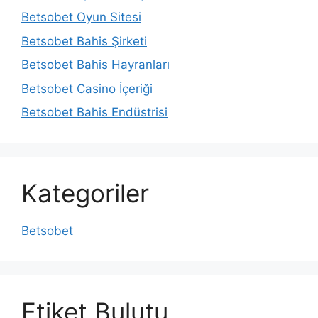
Betsobet Oyun Sitesi
Betsobet Bahis Şirketi
Betsobet Bahis Hayranları
Betsobet Casino İçeriği
Betsobet Bahis Endüstrisi
Kategoriler
Betsobet
Etiket Bulutu