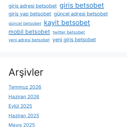
giris betsobet
giris adresi betsobet
giris yap betsobet
güncel adresi betsobet
kayit betsobet
güncel betsobet
mobil betsobet
twitter betsobet
yeni giris betsobet
yeni adresi betsobet
Arşivler
Temmuz 2026
Haziran 2026
Eylül 2025
Haziran 2025
Mayıs 2025