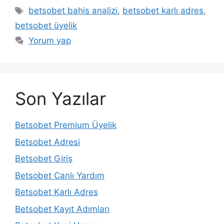
Etiketler
betsobet bahis analizi
,
betsobet karlı adres
,
betsobet üyelik
Yorum yap
Son Yazılar
Betsobet Premium Üyelik
Betsobet Adresi
Betsobet Giriş
Betsobet Canlı Yardım
Betsobet Karlı Adres
Betsobet Kayıt Adımları