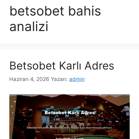
betsobet bahis
analizi
Betsobet Karlı Adres
Haziran 4, 2026
Yazarı:
admin