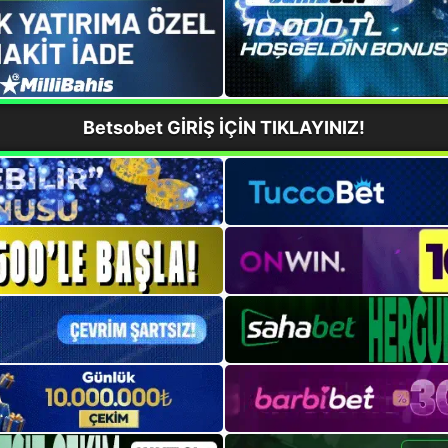
Betsobet GİRİŞ İÇİN TIKLAYINIZ!