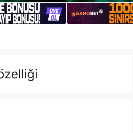
zelliği
i