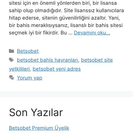
sitesi için en önemli yönlerden biri, bir lisansa
sahip olup olmadığıdır. Site lisanssız kullanıcılara
hitap ederse, sitenin güvenilirliğini azaltır. Yani,
bir bahis meraklısıysanız, lisanslı bir bahis sitesi
seçmek iyi bir fikirdir. Bu …
Devamını oku…
Kategoriler
Betsobet
Etiketler
betsobet bahis hayranları
,
betsobet site
yetkilileri
,
betsobet yeni adres
Yorum yap
Son Yazılar
Betsobet Premium Üyelik