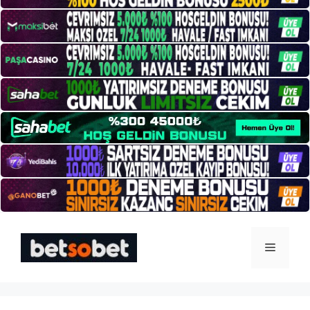
İçeriğe
atla
Menü