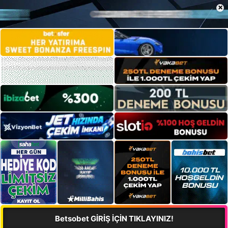
×
Betsobet GİRİŞ İÇİN TIKLAYINIZ!