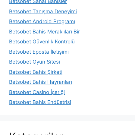
Betsobet Sanal Bahisler
Betsobet Tanışma Deneyimi
Betsobet Android Programı
Betsobet Bahis Meraklıları Bir
Betsobet Güvenlik Kontrolü
Betsobet Eposta İletişimi
Betsobet Oyun Sitesi
Betsobet Bahis Şirketi
Betsobet Bahis Hayranları
Betsobet Casino İçeriği
Betsobet Bahis Endüstrisi