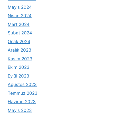
Mayıs 2024
Nisan 2024
Mart 2024
Şubat 2024
Ocak 2024
Aralık 2023
Kasım 2023
Ekim 2023
Eylül 2023
Ağustos 2023
Temmuz 2023
Haziran 2023
Mayıs 2023