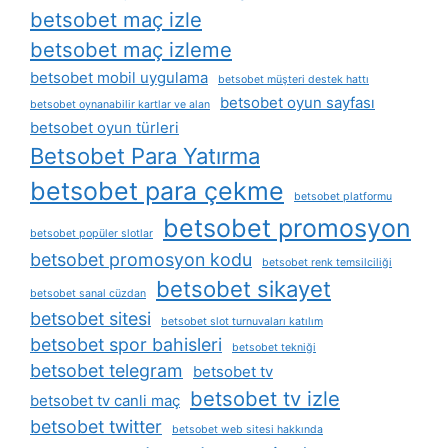
betsobet maç izle
betsobet maç izleme
betsobet mobil uygulama
betsobet müşteri destek hattı
betsobet oyun sayfası
betsobet oynanabilir kartlar ve alan
betsobet oyun türleri
Betsobet Para Yatırma
betsobet para çekme
betsobet platformu
betsobet promosyon
betsobet popüler slotlar
betsobet promosyon kodu
betsobet renk temsilciliği
betsobet sikayet
betsobet sanal cüzdan
betsobet sitesi
betsobet slot turnuvaları katılım
betsobet spor bahisleri
betsobet tekniği
betsobet telegram
betsobet tv
betsobet tv izle
betsobet tv canli maç
betsobet twitter
betsobet web sitesi hakkında