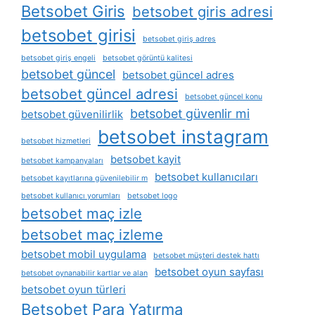
Betsobet Giris
betsobet giris adresi
betsobet girisi
betsobet giriş adres
betsobet giriş engeli
betsobet görüntü kalitesi
betsobet güncel
betsobet güncel adres
betsobet güncel adresi
betsobet güncel konu
betsobet güvenlir mi
betsobet güvenilirlik
betsobet instagram
betsobet hizmetleri
betsobet kayit
betsobet kampanyaları
betsobet kullanıcıları
betsobet kayıtlarına güvenilebilir m
betsobet kullanıcı yorumları
betsobet logo
betsobet maç izle
betsobet maç izleme
betsobet mobil uygulama
betsobet müşteri destek hattı
betsobet oyun sayfası
betsobet oynanabilir kartlar ve alan
betsobet oyun türleri
Betsobet Para Yatırma