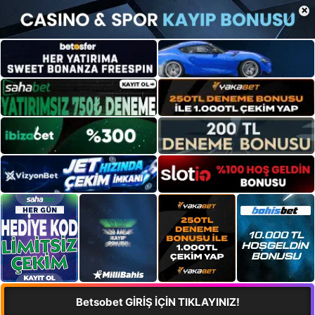
×
Betsobet GİRİŞ İÇİN TIKLAYINIZ!