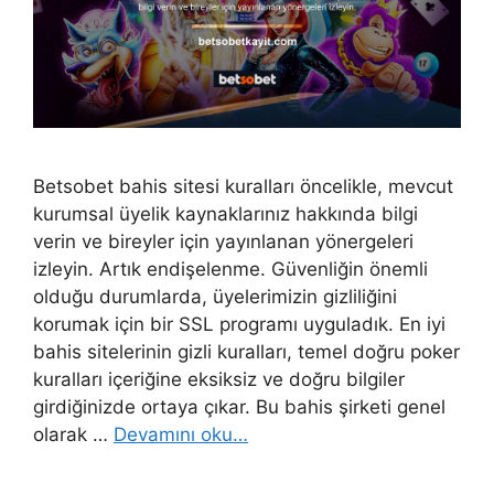
Betsobet bahis sitesi kuralları öncelikle, mevcut
kurumsal üyelik kaynaklarınız hakkında bilgi
verin ve bireyler için yayınlanan yönergeleri
izleyin. Artık endişelenme. Güvenliğin önemli
olduğu durumlarda, üyelerimizin gizliliğini
korumak için bir SSL programı uyguladık. En iyi
bahis sitelerinin gizli kuralları, temel doğru poker
kuralları içeriğine eksiksiz ve doğru bilgiler
girdiğinizde ortaya çıkar. Bu bahis şirketi genel
olarak …
Devamını oku…