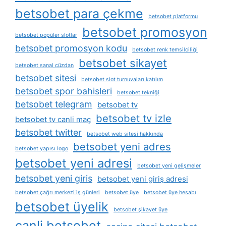
betsobet para çekme
betsobet platformu
betsobet promosyon
betsobet popüler slotlar
betsobet promosyon kodu
betsobet renk temsilciliği
betsobet sikayet
betsobet sanal cüzdan
betsobet sitesi
betsobet slot turnuvaları katılım
betsobet spor bahisleri
betsobet tekniği
betsobet telegram
betsobet tv
betsobet tv izle
betsobet tv canli maç
betsobet twitter
betsobet web sitesi hakkında
betsobet yeni adres
betsobet yapısı logo
betsobet yeni adresi
betsobet yeni gelişmeler
betsobet yeni giris
betsobet yeni giriş adresi
betsobet çağrı merkezi i̇ş günleri
betsobet üye
betsobet üye hesabı
betsobet üyelik
betsobet şikayet üye
canli betsobet