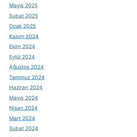
Mayıs 2025
Şubat 2025
Ocak 2025
Kasım 2024
Ekim 2024
Eylül 2024
Ağustos 2024
Temmuz 2024
Haziran 2024
Mayıs 2024
Nisan 2024
Mart 2024
Şubat 2024