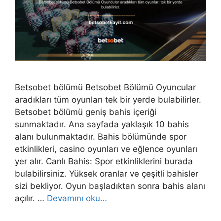
Betsobet bölümü Betsobet Bölümü Oyuncular
aradıkları tüm oyunları tek bir yerde bulabilirler.
Betsobet bölümü geniş bahis içeriği
sunmaktadır. Ana sayfada yaklaşık 10 bahis
alanı bulunmaktadır. Bahis bölümünde spor
etkinlikleri, casino oyunları ve eğlence oyunları
yer alır. Canlı Bahis: Spor etkinliklerini burada
bulabilirsiniz. Yüksek oranlar ve çeşitli bahisler
sizi bekliyor. Oyun başladıktan sonra bahis alanı
açılır. …
Devamını oku…