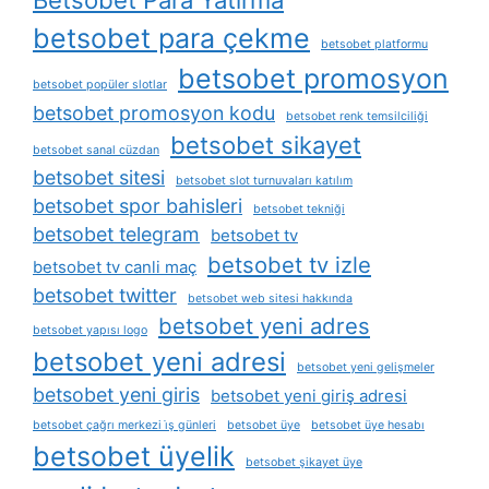
Betsobet Para Yatırma
betsobet para çekme
betsobet platformu
betsobet promosyon
betsobet popüler slotlar
betsobet promosyon kodu
betsobet renk temsilciliği
betsobet sikayet
betsobet sanal cüzdan
betsobet sitesi
betsobet slot turnuvaları katılım
betsobet spor bahisleri
betsobet tekniği
betsobet telegram
betsobet tv
betsobet tv izle
betsobet tv canli maç
betsobet twitter
betsobet web sitesi hakkında
betsobet yeni adres
betsobet yapısı logo
betsobet yeni adresi
betsobet yeni gelişmeler
betsobet yeni giris
betsobet yeni giriş adresi
betsobet çağrı merkezi i̇ş günleri
betsobet üye
betsobet üye hesabı
betsobet üyelik
betsobet şikayet üye