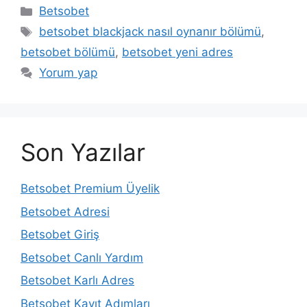
Kategoriler
Betsobet
Etiketler
betsobet blackjack nasıl oynanır bölümü
,
betsobet bölümü
,
betsobet yeni adres
Yorum yap
Son Yazılar
Betsobet Premium Üyelik
Betsobet Adresi
Betsobet Giriş
Betsobet Canlı Yardım
Betsobet Karlı Adres
Betsobet Kayıt Adımları