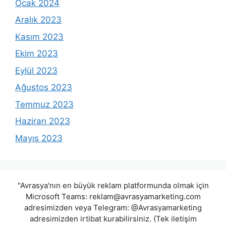
Ocak 2024
Aralık 2023
Kasım 2023
Ekim 2023
Eylül 2023
Ağustos 2023
Temmuz 2023
Haziran 2023
Mayıs 2023
"Avrasya'nın en büyük reklam platformunda olmak için
Microsoft Teams:
reklam@avrasyamarketing.com
adresimizden veya Telegram: @Avrasyamarketing
adresimizden irtibat kurabilirsiniz. (Tek iletişim