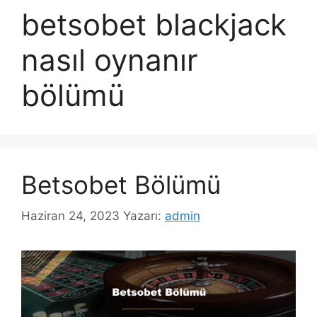
betsobet blackjack
nasıl oynanır
bölümü
Betsobet Bölümü
Haziran 24, 2023
Yazarı:
admin