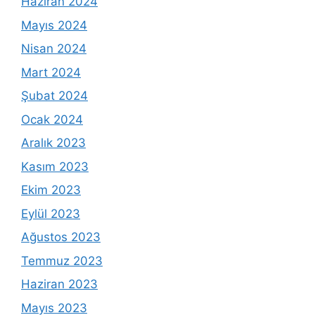
Haziran 2024
Mayıs 2024
Nisan 2024
Mart 2024
Şubat 2024
Ocak 2024
Aralık 2023
Kasım 2023
Ekim 2023
Eylül 2023
Ağustos 2023
Temmuz 2023
Haziran 2023
Mayıs 2023