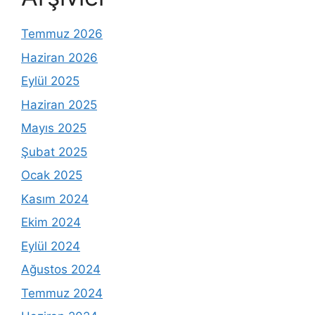
Temmuz 2026
Haziran 2026
Eylül 2025
Haziran 2025
Mayıs 2025
Şubat 2025
Ocak 2025
Kasım 2024
Ekim 2024
Eylül 2024
Ağustos 2024
Temmuz 2024