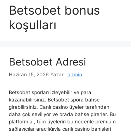
Betsobet bonus
koşulları
Betsobet Adresi
Haziran 15, 2026
Yazarı:
admin
Betsobet sporları izleyebilir ve para
kazanabilirsiniz. Betsobet spora bahse
girebilirsiniz. Canlı casino üyeler tarafından
daha çok seviliyor ve orada bahse girerler. Bu
platformlar, tüm üyelerin bu nedenle premium
sağlayıcılar aracılığıyla canlı casino bahisleri