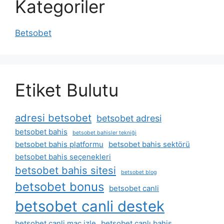
Kategoriler
Betsobet
Etiket Bulutu
adresi betsobet
betsobet adresi
betsobet bahis
betsobet bahisler tekniği
betsobet bahis platformu
betsobet bahis sektörü
betsobet bahis seçenekleri
betsobet bahis sitesi
betsobet blog
betsobet bonus
betsobet canli
betsobet canli destek
betsobet canli maç izle
betsobet canlı bahis