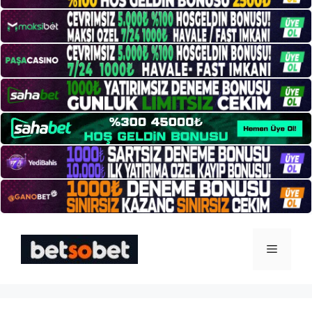
İçeriğe
atla
Menü