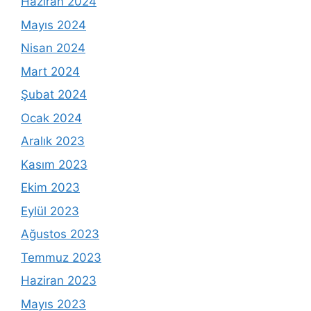
Haziran 2024
Mayıs 2024
Nisan 2024
Mart 2024
Şubat 2024
Ocak 2024
Aralık 2023
Kasım 2023
Ekim 2023
Eylül 2023
Ağustos 2023
Temmuz 2023
Haziran 2023
Mayıs 2023