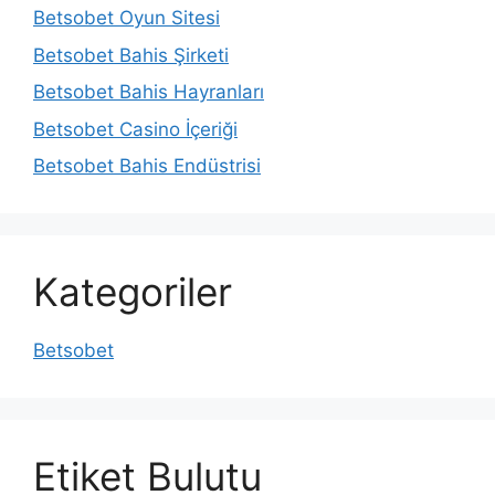
Betsobet Oyun Sitesi
Betsobet Bahis Şirketi
Betsobet Bahis Hayranları
Betsobet Casino İçeriği
Betsobet Bahis Endüstrisi
Kategoriler
Betsobet
Etiket Bulutu