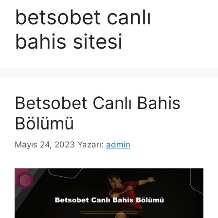
betsobet canlı
bahis sitesi
Betsobet Canlı Bahis
Bölümü
Mayıs 24, 2023
Yazarı:
admin