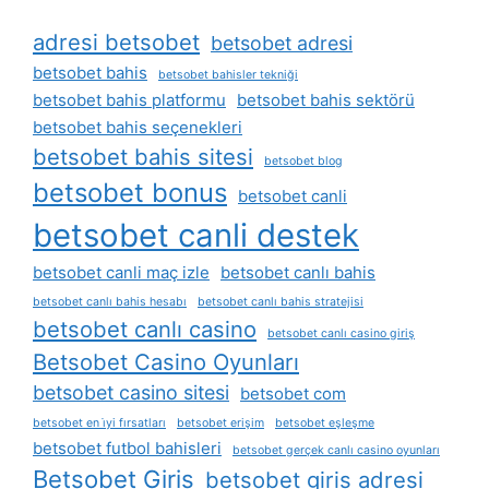
adresi betsobet
betsobet adresi
betsobet bahis
betsobet bahisler tekniği
betsobet bahis platformu
betsobet bahis sektörü
betsobet bahis seçenekleri
betsobet bahis sitesi
betsobet blog
betsobet bonus
betsobet canli
betsobet canli destek
betsobet canli maç izle
betsobet canlı bahis
betsobet canlı bahis hesabı
betsobet canlı bahis stratejisi
betsobet canlı casino
betsobet canlı casino giriş
Betsobet Casino Oyunları
betsobet casino sitesi
betsobet com
betsobet en i̇yi fırsatları
betsobet erişim
betsobet eşleşme
betsobet futbol bahisleri
betsobet gerçek canlı casino oyunları
Betsobet Giris
betsobet giris adresi