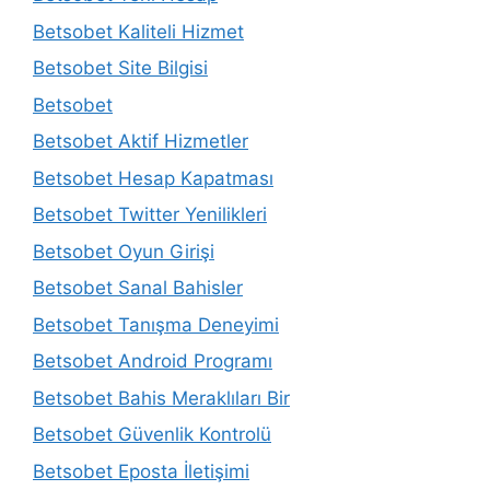
Betsobet Kaliteli Hizmet
Betsobet Site Bilgisi
Betsobet
Betsobet Aktif Hizmetler
Betsobet Hesap Kapatması
Betsobet Twitter Yenilikleri
Betsobet Oyun Girişi
Betsobet Sanal Bahisler
Betsobet Tanışma Deneyimi
Betsobet Android Programı
Betsobet Bahis Meraklıları Bir
Betsobet Güvenlik Kontrolü
Betsobet Eposta İletişimi