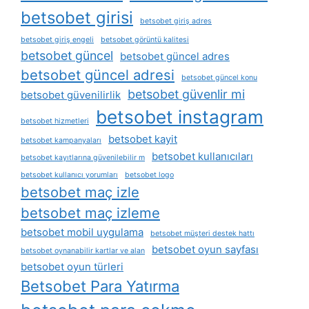
betsobet girisi
betsobet giriş adres
betsobet giriş engeli
betsobet görüntü kalitesi
betsobet güncel
betsobet güncel adres
betsobet güncel adresi
betsobet güncel konu
betsobet güvenlir mi
betsobet güvenilirlik
betsobet instagram
betsobet hizmetleri
betsobet kayit
betsobet kampanyaları
betsobet kullanıcıları
betsobet kayıtlarına güvenilebilir m
betsobet kullanıcı yorumları
betsobet logo
betsobet maç izle
betsobet maç izleme
betsobet mobil uygulama
betsobet müşteri destek hattı
betsobet oyun sayfası
betsobet oynanabilir kartlar ve alan
betsobet oyun türleri
Betsobet Para Yatırma