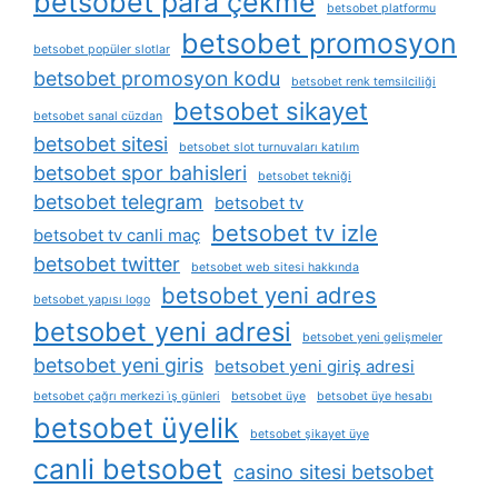
betsobet para çekme
betsobet platformu
betsobet promosyon
betsobet popüler slotlar
betsobet promosyon kodu
betsobet renk temsilciliği
betsobet sikayet
betsobet sanal cüzdan
betsobet sitesi
betsobet slot turnuvaları katılım
betsobet spor bahisleri
betsobet tekniği
betsobet telegram
betsobet tv
betsobet tv izle
betsobet tv canli maç
betsobet twitter
betsobet web sitesi hakkında
betsobet yeni adres
betsobet yapısı logo
betsobet yeni adresi
betsobet yeni gelişmeler
betsobet yeni giris
betsobet yeni giriş adresi
betsobet çağrı merkezi i̇ş günleri
betsobet üye
betsobet üye hesabı
betsobet üyelik
betsobet şikayet üye
canli betsobet
casino sitesi betsobet