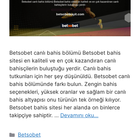
Betsobet canlı bahis bölümü Betsobet bahis
sitesi en kaliteli ve en çok kazandıran canlı
bahisçilerin buluştuğu yerdir. Canlı bahis
tutkunları için her şey düşünüldü. Betsobet canlı
bahis bölümünde farkı bulun. Zengin bahis
seçenekleri, yüksek oranlar ve sağlam bir canlı
bahis altyapısı onu türünün tek örneği kılıyor.
Betsobet bahis sitesi her alanda on binlerce
takipçiye sahiptir. …
Devamını oku…
Kategoriler
Betsobet