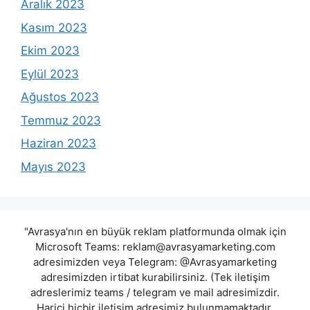
Aralık 2023
Kasım 2023
Ekim 2023
Eylül 2023
Ağustos 2023
Temmuz 2023
Haziran 2023
Mayıs 2023
"Avrasya'nın en büyük reklam platformunda olmak için
Microsoft Teams:
reklam@avrasyamarketing.com
adresimizden veya Telegram: @Avrasyamarketing
adresimizden irtibat kurabilirsiniz. (Tek iletişim
adreslerimiz teams / telegram ve mail adresimizdir.
Harici hiçbir iletişim adresimiz bulunmamaktadır.