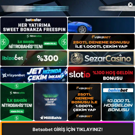
×
Betsobet GİRİŞ İÇİN TIKLAYINIZ!